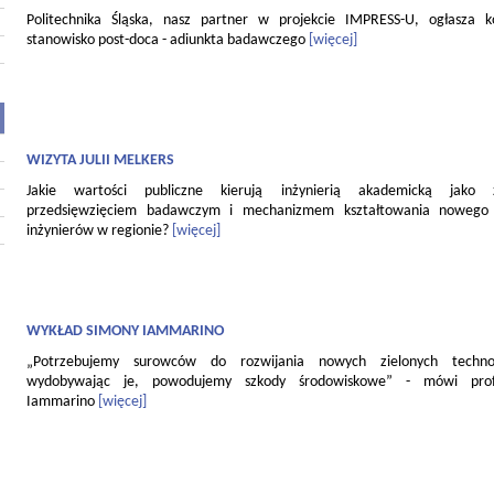
Politechnika Śląska, nasz partner w projekcie IMPRESS-U, ogłasza 
stanowisko post-doca - adiunkta badawczego
[więcej]
WIZYTA JULII MELKERS
Jakie wartości publiczne kierują inżynierią akademicką jako
przedsięwzięciem badawczym i mechanizmem kształtowania nowego 
inżynierów w regionie?
[więcej]
WYKŁAD SIMONY IAMMARINO
„Potrzebujemy surowców do rozwijania nowych zielonych technol
wydobywając je, powodujemy szkody środowiskowe” - mówi pro
Iammarino
[więcej]