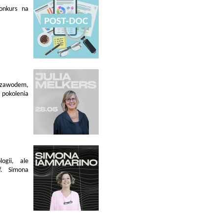
konkurs na
 zawodem,
pokolenia
ogii, ale
f. Simona