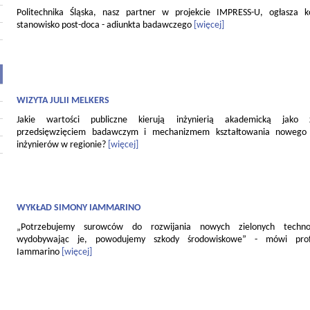
Politechnika Śląska, nasz partner w projekcie IMPRESS-U, ogłasza 
stanowisko post-doca - adiunkta badawczego
[więcej]
WIZYTA JULII MELKERS
Jakie wartości publiczne kierują inżynierią akademicką jako
przedsięwzięciem badawczym i mechanizmem kształtowania nowego 
inżynierów w regionie?
[więcej]
WYKŁAD SIMONY IAMMARINO
„Potrzebujemy surowców do rozwijania nowych zielonych technol
wydobywając je, powodujemy szkody środowiskowe” - mówi pro
Iammarino
[więcej]