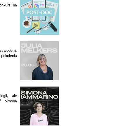
konkurs na
 zawodem,
pokolenia
ogii, ale
f. Simona