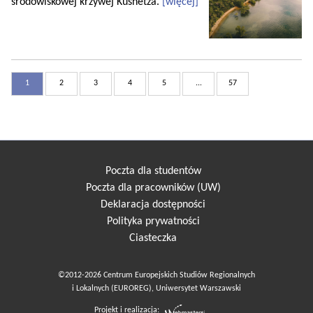
środowiskowej krzywej Kusnetza.
[więcej]
1
2
3
4
5
...
57
Poczta dla studentów
Poczta dla pracowników (UW)
Deklaracja dostępności
Polityka prywatności
Ciasteczka
©2012-2026 Centrum Europejskich Studiów Regionalnych
i Lokalnych (EUROREG), Uniwersytet Warszawski
Projekt i realizacja: