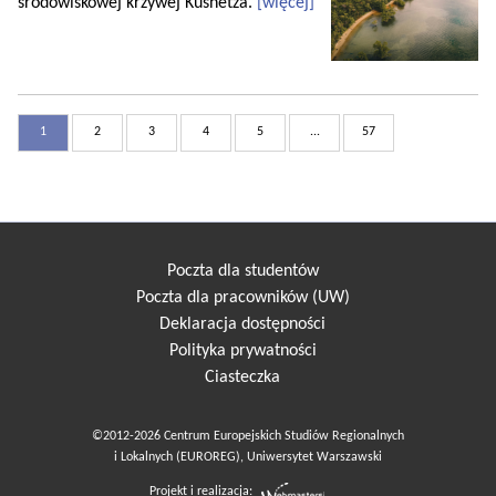
środowiskowej krzywej Kusnetza.
[więcej]
1
2
3
4
5
...
57
Poczta dla studentów
Poczta dla pracowników (UW)
Deklaracja dostępności
Polityka prywatności
Ciasteczka
©2012-2026 Centrum Europejskich Studiów Regionalnych
i Lokalnych (EUROREG), Uniwersytet Warszawski
Projekt i realizacja: