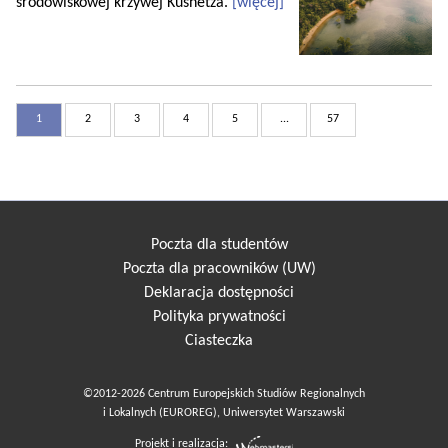
środowiskowej krzywej Kusnetza.
[więcej]
1
2
3
4
5
...
57
Poczta dla studentów
Poczta dla pracowników (UW)
Deklaracja dostępności
Polityka prywatności
Ciasteczka
©2012-2026 Centrum Europejskich Studiów Regionalnych
i Lokalnych (EUROREG), Uniwersytet Warszawski
Projekt i realizacja: