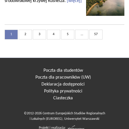
środowiskowej krzywej Kusnetza.
[więcej]
1
2
3
4
5
...
57
Poczta dla studentów
Poczta dla pracowników (UW)
Deklaracja dostępności
Polityka prywatności
Ciasteczka
©2012-2026 Centrum Europejskich Studiów Regionalnych
i Lokalnych (EUROREG), Uniwersytet Warszawski
Projekt i realizacja: