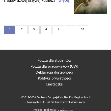
środowiskowej krzywej Kusnetza.
[więcej]
1
2
3
4
5
...
57
Poczta dla studentów
Poczta dla pracowników (UW)
Deklaracja dostępności
Polityka prywatności
Ciasteczka
©2012-2026 Centrum Europejskich Studiów Regionalnych
i Lokalnych (EUROREG), Uniwersytet Warszawski
Projekt i realizacja: