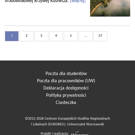
środowiskowej krzywej Kusnetza.
[więcej]
1
2
3
4
5
...
57
Poczta dla studentów
Poczta dla pracowników (UW)
Deklaracja dostępności
Polityka prywatności
Ciasteczka
©2012-2026 Centrum Europejskich Studiów Regionalnych
i Lokalnych (EUROREG), Uniwersytet Warszawski
Projekt i realizacja: