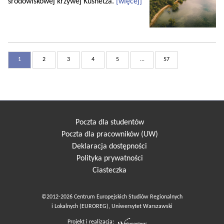
środowiskowej krzywej Kusnetza.
[więcej]
1
2
3
4
5
...
57
Poczta dla studentów
Poczta dla pracowników (UW)
Deklaracja dostępności
Polityka prywatności
Ciasteczka
©2012-2026 Centrum Europejskich Studiów Regionalnych
i Lokalnych (EUROREG), Uniwersytet Warszawski
Projekt i realizacja: