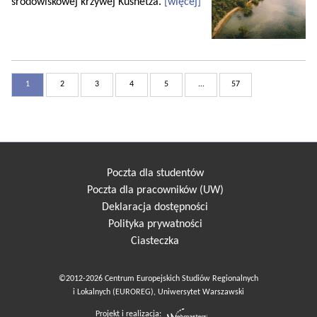
środowiskowej krzywej Kusnetza.
[więcej]
1
2
3
4
5
...
57
Poczta dla studentów
Poczta dla pracowników (UW)
Deklaracja dostępności
Polityka prywatności
Ciasteczka
©2012-2026 Centrum Europejskich Studiów Regionalnych
i Lokalnych (EUROREG), Uniwersytet Warszawski
Projekt i realizacja: