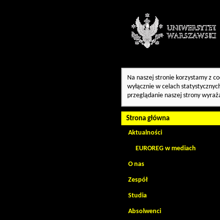
Na naszej stronie korzystamy z co
wyłącznie w celach statystycznych
przeglądanie naszej strony wyraż
Strona główna
Aktualności
EUROREG w mediach
O nas
Zespół
Studia
Absolwenci