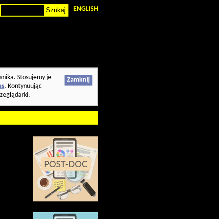
ENGLISH
wnika. Stosujemy je
Zamknij
es
. Kontynuując
zeglądarki.