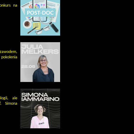
konkurs na
 zawodem,
pokolenia
ogii, ale
f. Simona