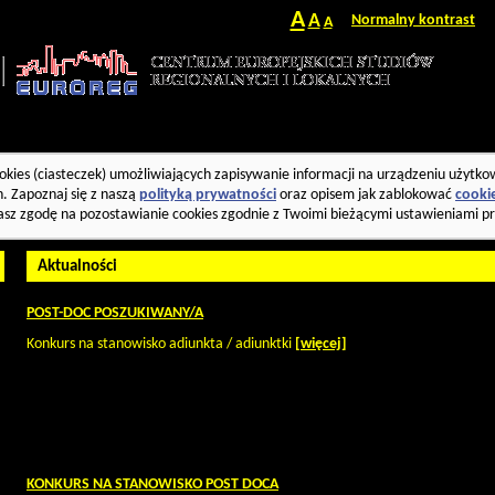
A
A
Normalny kontrast
A
okies (ciasteczek) umożliwiających zapisywanie informacji na urządzeniu użytko
. Zapoznaj się z naszą
polityką prywatności
oraz opisem jak zablokować
cooki
asz zgodę na pozostawianie cookies zgodnie z Twoimi bieżącymi ustawieniami pr
Aktualności
POST-DOC POSZUKIWANY/A
Konkurs na stanowisko adiunkta / adiunktki
[więcej]
KONKURS NA STANOWISKO POST DOCA