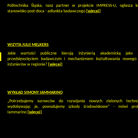
Politechnika Śląska, nasz partner w projekcie IMPRESS-U, ogłasza 
stanowisko post-doca - adiunkta badawczego
[więcej]
WIZYTA JULII MELKERS
Jakie wartości publiczne kierują inżynierią akademicką jako
przedsięwzięciem badawczym i mechanizmem kształtowania nowego 
inżynierów w regionie?
[więcej]
WYKŁAD SIMONY IAMMARINO
„Potrzebujemy surowców do rozwijania nowych zielonych technol
wydobywając je, powodujemy szkody środowiskowe” - mówi pro
Iammarino
[więcej]