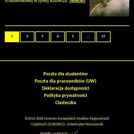
środowiskowej krzywej Kusnetza.
[więcej]
1
2
3
4
5
...
57
Poczta dla studentów
Poczta dla pracowników (UW)
Deklaracja dostępności
Polityka prywatności
Ciasteczka
©2012-2026 Centrum Europejskich Studiów Regionalnych
i Lokalnych (EUROREG), Uniwersytet Warszawski
Projekt i realizacja: