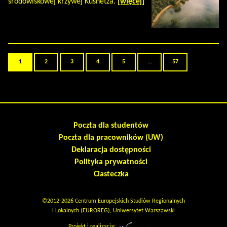
środowiskowej krzywej Kusnetza.
[więcej]
1
2
3
4
5
...
57
Poczta dla studentów
Poczta dla pracowników (UW)
Deklaracja dostępności
Polityka prywatności
Ciasteczka
©2012-2026 Centrum Europejskich Studiów Regionalnych
i Lokalnych (EUROREG), Uniwersytet Warszawski
Projekt i realizacja: