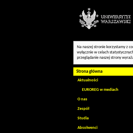
Na naszej stronie korzystamy z co
wyłącznie w celach statystycznych
przeglądanie naszej strony wyraż
Strona główna
Aktualności
EUROREG w mediach
O nas
Zespół
Studia
Absolwenci