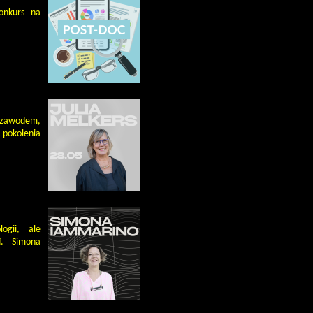
konkurs na
 zawodem,
pokolenia
ogii, ale
f. Simona