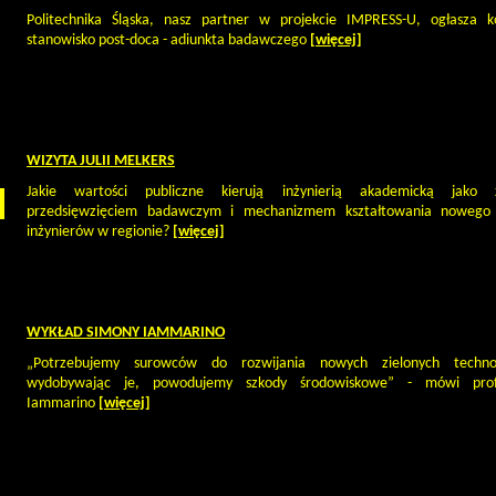
Politechnika Śląska, nasz partner w projekcie IMPRESS-U, ogłasza 
stanowisko post-doca - adiunkta badawczego
[więcej]
WIZYTA JULII MELKERS
Jakie wartości publiczne kierują inżynierią akademicką jako
przedsięwzięciem badawczym i mechanizmem kształtowania nowego 
inżynierów w regionie?
[więcej]
WYKŁAD SIMONY IAMMARINO
„Potrzebujemy surowców do rozwijania nowych zielonych technol
wydobywając je, powodujemy szkody środowiskowe” - mówi pro
Iammarino
[więcej]