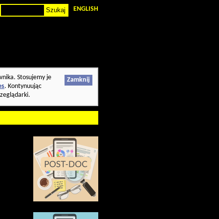
ENGLISH
wnika. Stosujemy je
Zamknij
es
. Kontynuując
zeglądarki.