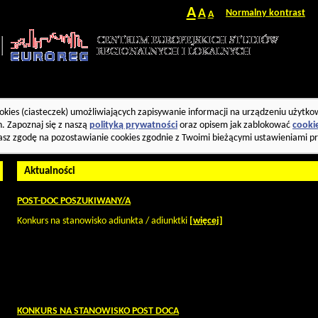
A
A
Normalny kontrast
A
okies (ciasteczek) umożliwiających zapisywanie informacji na urządzeniu użytko
. Zapoznaj się z naszą
polityką prywatności
oraz opisem jak zablokować
cooki
asz zgodę na pozostawianie cookies zgodnie z Twoimi bieżącymi ustawieniami pr
Aktualności
POST-DOC POSZUKIWANY/A
Konkurs na stanowisko adiunkta / adiunktki
[więcej]
KONKURS NA STANOWISKO POST DOCA