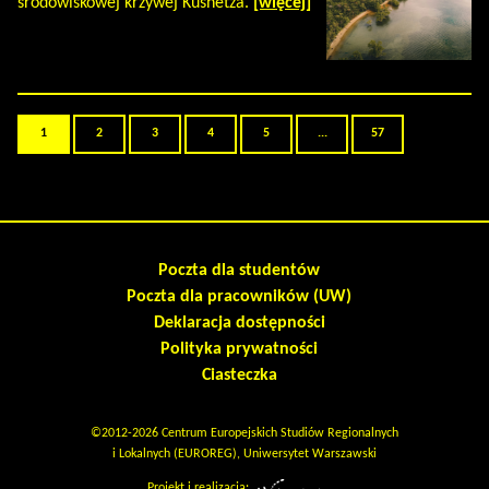
środowiskowej krzywej Kusnetza.
[więcej]
1
2
3
4
5
...
57
Poczta dla studentów
Poczta dla pracowników (UW)
Deklaracja dostępności
Polityka prywatności
Ciasteczka
©2012-2026 Centrum Europejskich Studiów Regionalnych
i Lokalnych (EUROREG), Uniwersytet Warszawski
Projekt i realizacja: