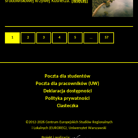
środowiskowej krzywej Kusnetza.
[więcej]
1
2
3
4
5
...
57
Poczta dla studentów
Poczta dla pracowników (UW)
Deklaracja dostępności
Polityka prywatności
Ciasteczka
©2012-2026 Centrum Europejskich Studiów Regionalnych
i Lokalnych (EUROREG), Uniwersytet Warszawski
Projekt i realizacja: