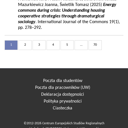
Mazurkiewicz Joanna, Świetlik Tomasz (2025)
Energy
commons during crisis: Understanding housing
cooperative strategies through dramaturgical
sociology
. International Journal of the Commons 19(1),
pp. 278–292.
1
2
3
4
5
...
70
Poczta dla studentów
Poczta dla pracowników (UW)
Deklaracja dostępności
Polityka prywatności
Ciasteczka
©2012-2026 Centrum Europejskich Studiów Regionalnych