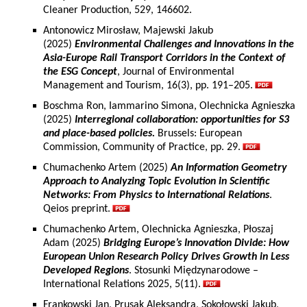
Cleaner Production, 529, 146602.
Antonowicz Mirosław, Majewski Jakub
(2025)
Environmental Challenges and Innovations in the
Asia-Europe Rail Transport Corridors in the Context of
the ESG Concept
, Journal of Environmental
Management and Tourism, 16(3), pp. 191–205.
Boschma Ron, Iammarino Simona, Olechnicka Agnieszka
(2025)
Interregional collaboration: opportunities for S3
and place-based policies.
Brussels: European
Commission, Community of Practice, pp. 29.
Chumachenko Artem (2025)
An Information Geometry
Approach to Analyzing Topic Evolution in Scientific
Networks: From Physics to International Relations
.
Qeios preprint.
Chumachenko Artem, Olechnicka Agnieszka, Płoszaj
Adam (2025)
Bridging Europe’s Innovation Divide: How
European Union Research Policy Drives Growth in Less
Developed Regions
. Stosunki Międzynarodowe –
International Relations 2025, 5(11).
Frankowski Jan, Prusak Aleksandra, Sokołowski Jakub,