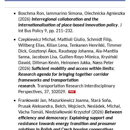
Boschma Ron, Iammarino Simona, Olechnicka Agnieszka
(2026)
Interregional collaboration and the
internationalisation of place-based innovation policy
. J
Int Bus Policy 9, pp. 211–232.
Czepkiewicz Michał, Mattioli Giulio, Schmidt Filip,
Willberg Elias, Kilian Lena, Tenkanen Henrikki, Timmer
Dick, Gosztonyi Ákos, Raudsepp Johanna, Ala-Mantila
Sanna, Jacobson Lisa, Guillen-Royo Mònica, Krysiński
Dawid, Dillman Kevin, Heinonen Jukka, Næss Peter
(2026)
Sufficient mobility and access within limits:
Research agenda for bringing together corridor
frameworks and transportation
research
. Transportation Research Interdisciplinary
Perspectives, 37, 102029.
Frankowski Jan, Mazurkiewicz Joanna, Stará Soňa,
Prusak Aleksandra, Bełch, Wojciech, Nesládek, Michal,
Vácha Tomáš, Niedziałkowski Krzysztof (2026)
Between
efficiency and democracy: Explaining support and
resistance towards energy transition and prosumer
solutions in Polish and Czech housing cooperatives.