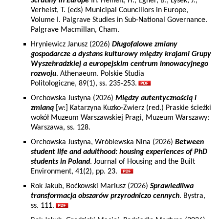
Scrutiny in Europe
In: Heinelt, H., Egner, B., Lysek, J.,
Verhelst, T. (eds) Municipal Councillors in Europe,
Volume I. Palgrave Studies in Sub-National Governance.
Palgrave Macmillan, Cham.
Hryniewicz Janusz (2026)
Długofalowe zmiany
gospodarcze a dystans kulturowy między krajami Grupy
Wyszehradzkiej a europejskim centrum innowacyjnego
rozwoju
. Athenaeum. Polskie Studia
Politologiczne, 89(1), ss. 235-253.
Orchowska Justyna (2026)
Między autentycznością i
zmianą
[w:] Katarzyna Kuzko-Zwierz (red.) Praskie ścieżki
wokół Muzeum Warszawskiej Pragi, Muzeum Warszawy:
Warszawa, ss. 128.
Orchowska Justyna, Wróblewska Nina (2026)
Between
student life and adulthood: housing experiences of PhD
students in Poland
. Journal of Housing and the Built
Environment, 41(2), pp. 23.
Rok Jakub, Boćkowski Mariusz (2026)
Sprawiedliwa
transformacja obszarów przyrodniczo cennych
. Bystra,
ss. 111.