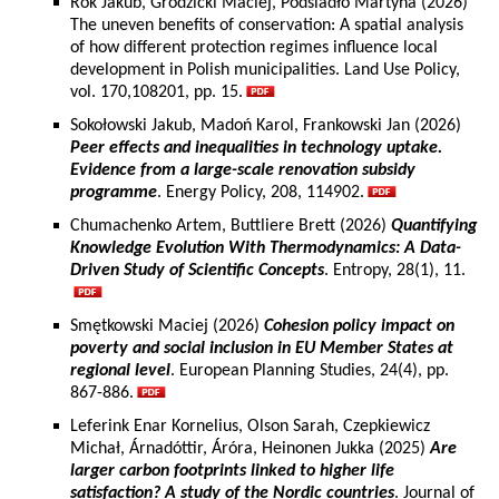
Rok Jakub, Grodzicki Maciej, Podsiadło Martyna (2026)
The uneven benefits of conservation: A spatial analysis
of how different protection regimes influence local
development in Polish municipalities. Land Use Policy,
vol. 170,108201, pp. 15.
Sokołowski Jakub, Madoń Karol, Frankowski Jan (2026)
Peer effects and inequalities in technology uptake.
Evidence from a large-scale renovation subsidy
programme
. Energy Policy, 208, 114902.
Chumachenko Artem, Buttliere Brett (2026)
Quantifying
Knowledge Evolution With Thermodynamics: A Data-
Driven Study of Scientific Concepts
. Entropy, 28(1), 11.
Smętkowski Maciej (2026)
Cohesion policy impact on
poverty and social inclusion in EU Member States at
regional level
. European Planning Studies, 24(4), pp.
867-886.
Leferink Enar Kornelius, Olson Sarah, Czepkiewicz
Michał, Árnadóttir, Áróra, Heinonen Jukka (2025)
Are
larger carbon footprints linked to higher life
satisfaction? A study of the Nordic countries
. Journal of