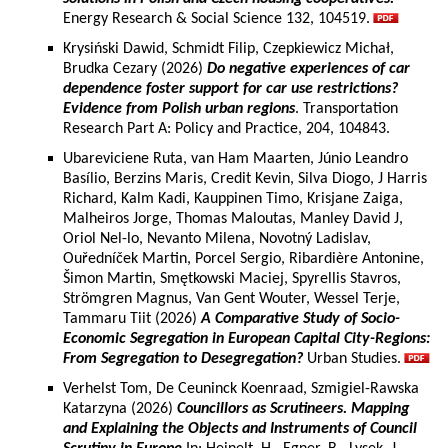
Energy Research & Social Science 132, 104519.
Krysiński Dawid, Schmidt Filip, Czepkiewicz Michał,
Brudka Cezary (2026)
Do negative experiences of car
dependence foster support for car use restrictions?
Evidence from Polish urban regions
. Transportation
Research Part A: Policy and Practice, 204, 104843.
Ubareviciene Ruta, van Ham Maarten, Júnio Leandro
Basílio, Berzins Maris, Credit Kevin, Silva Diogo, J Harris
Richard, Kalm Kadi, Kauppinen Timo, Krisjane Zaiga,
Malheiros Jorge, Thomas Maloutas, Manley David J,
Oriol Nel-lo, Nevanto Milena, Novotný Ladislav,
Ouředníček Martin, Porcel Sergio, Ribardière Antonine,
Šimon Martin, Smętkowski Maciej, Spyrellis Stavros,
Strömgren Magnus, Van Gent Wouter, Wessel Terje,
Tammaru Tiit (2026)
A Comparative Study of Socio-
Economic Segregation in European Capital City-Regions:
From Segregation to Desegregation?
Urban Studies.
Verhelst Tom, De Ceuninck Koenraad, Szmigiel-Rawska
Katarzyna (2026)
Councillors as Scrutineers. Mapping
and Explaining the Objects and Instruments of Council