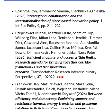
Boschma Ron, Iammarino Simona, Olechnicka Agnieszka
(2026)
Interregional collaboration and the
internationalisation of place-based innovation policy
. J
Int Bus Policy 9, pp. 211–232.
Czepkiewicz Michał, Mattioli Giulio, Schmidt Filip,
Willberg Elias, Kilian Lena, Tenkanen Henrikki, Timmer
Dick, Gosztonyi Ákos, Raudsepp Johanna, Ala-Mantila
Sanna, Jacobson Lisa, Guillen-Royo Mònica, Krysiński
Dawid, Dillman Kevin, Heinonen Jukka, Næss Peter
(2026)
Sufficient mobility and access within limits:
Research agenda for bringing together corridor
frameworks and transportation
research
. Transportation Research Interdisciplinary
Perspectives, 37, 102029.
Frankowski Jan, Mazurkiewicz Joanna, Stará Soňa,
Prusak Aleksandra, Bełch, Wojciech, Nesládek, Michal,
Vácha Tomáš, Niedziałkowski Krzysztof (2026)
Between
efficiency and democracy: Explaining support and
resistance towards energy transition and prosumer
solutions in Polish and Czech housing cooperatives.