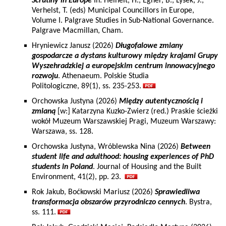
Scrutiny in Europe
In: Heinelt, H., Egner, B., Lysek, J.,
Verhelst, T. (eds) Municipal Councillors in Europe,
Volume I. Palgrave Studies in Sub-National Governance.
Palgrave Macmillan, Cham.
Hryniewicz Janusz (2026)
Długofalowe zmiany
gospodarcze a dystans kulturowy między krajami Grupy
Wyszehradzkiej a europejskim centrum innowacyjnego
rozwoju
. Athenaeum. Polskie Studia
Politologiczne, 89(1), ss. 235-253.
Orchowska Justyna (2026)
Między autentycznością i
zmianą
[w:] Katarzyna Kuzko-Zwierz (red.) Praskie ścieżki
wokół Muzeum Warszawskiej Pragi, Muzeum Warszawy:
Warszawa, ss. 128.
Orchowska Justyna, Wróblewska Nina (2026)
Between
student life and adulthood: housing experiences of PhD
students in Poland
. Journal of Housing and the Built
Environment, 41(2), pp. 23.
Rok Jakub, Boćkowski Mariusz (2026)
Sprawiedliwa
transformacja obszarów przyrodniczo cennych
. Bystra,
ss. 111.