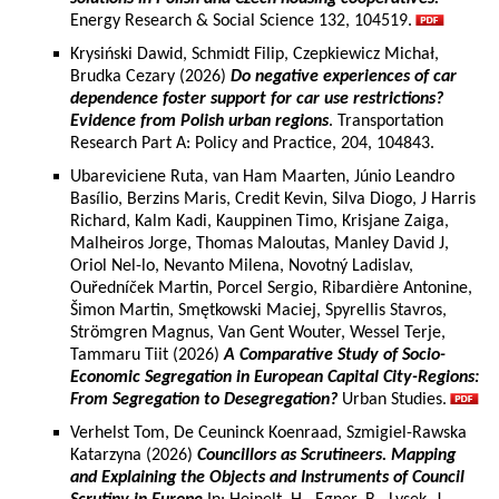
Energy Research & Social Science 132, 104519.
Krysiński Dawid, Schmidt Filip, Czepkiewicz Michał,
Brudka Cezary (2026)
Do negative experiences of car
dependence foster support for car use restrictions?
Evidence from Polish urban regions
. Transportation
Research Part A: Policy and Practice, 204, 104843.
Ubareviciene Ruta, van Ham Maarten, Júnio Leandro
Basílio, Berzins Maris, Credit Kevin, Silva Diogo, J Harris
Richard, Kalm Kadi, Kauppinen Timo, Krisjane Zaiga,
Malheiros Jorge, Thomas Maloutas, Manley David J,
Oriol Nel-lo, Nevanto Milena, Novotný Ladislav,
Ouředníček Martin, Porcel Sergio, Ribardière Antonine,
Šimon Martin, Smętkowski Maciej, Spyrellis Stavros,
Strömgren Magnus, Van Gent Wouter, Wessel Terje,
Tammaru Tiit (2026)
A Comparative Study of Socio-
Economic Segregation in European Capital City-Regions:
From Segregation to Desegregation?
Urban Studies.
Verhelst Tom, De Ceuninck Koenraad, Szmigiel-Rawska
Katarzyna (2026)
Councillors as Scrutineers. Mapping
and Explaining the Objects and Instruments of Council