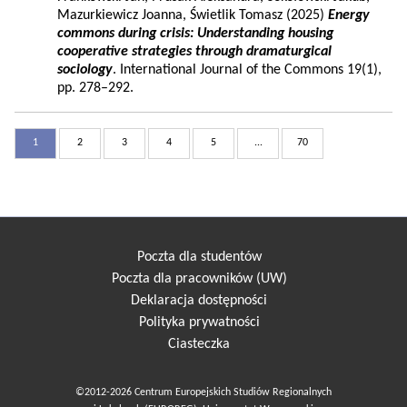
Mazurkiewicz Joanna, Świetlik Tomasz (2025)
Energy
commons during crisis: Understanding housing
cooperative strategies through dramaturgical
sociology
. International Journal of the Commons 19(1),
pp. 278–292.
1
2
3
4
5
...
70
Poczta dla studentów
Poczta dla pracowników (UW)
Deklaracja dostępności
Polityka prywatności
Ciasteczka
©2012-2026 Centrum Europejskich Studiów Regionalnych