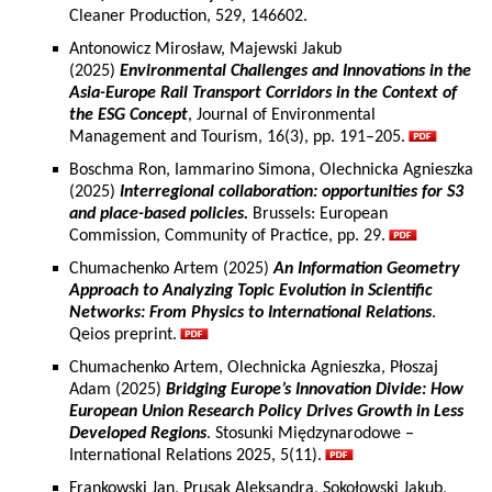
Cleaner Production, 529, 146602.
Antonowicz Mirosław, Majewski Jakub
(2025)
Environmental Challenges and Innovations in the
Asia-Europe Rail Transport Corridors in the Context of
the ESG Concept
, Journal of Environmental
Management and Tourism, 16(3), pp. 191–205.
Boschma Ron, Iammarino Simona, Olechnicka Agnieszka
(2025)
Interregional collaboration: opportunities for S3
and place-based policies.
Brussels: European
Commission, Community of Practice, pp. 29.
Chumachenko Artem (2025)
An Information Geometry
Approach to Analyzing Topic Evolution in Scientific
Networks: From Physics to International Relations
.
Qeios preprint.
Chumachenko Artem, Olechnicka Agnieszka, Płoszaj
Adam (2025)
Bridging Europe’s Innovation Divide: How
European Union Research Policy Drives Growth in Less
Developed Regions
. Stosunki Międzynarodowe –
International Relations 2025, 5(11).
Frankowski Jan, Prusak Aleksandra, Sokołowski Jakub,