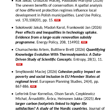
Rok Jakub, Grodzicki Maciej, Podsiadło Martyna (2026)
The uneven benefits of conservation: A spatial analysis
of how different protection regimes influence local
development in Polish municipalities. Land Use Policy,
vol. 170,108201, pp. 15.
Sokołowski Jakub, Madoń Karol, Frankowski Jan (2026)
Peer effects and inequalities in technology uptake.
Evidence from a large-scale renovation subsidy
programme
. Energy Policy, 208, 114902.
Chumachenko Artem, Buttliere Brett (2026)
Quantifying
Knowledge Evolution With Thermodynamics: A Data-
Driven Study of Scientific Concepts
. Entropy, 28(1), 11.
Smętkowski Maciej (2026)
Cohesion policy impact on
poverty and social inclusion in EU Member States at
regional level
. European Planning Studies, 24(4), pp.
867-886.
Leferink Enar Kornelius, Olson Sarah, Czepkiewicz
Michał, Árnadóttir, Áróra, Heinonen Jukka (2025)
Are
larger carbon footprints linked to higher life
satisfaction? A study of the Nordic countries
. Journal of