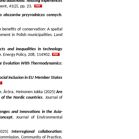
and adulthood: housing experiences
ment, 41(2), pp. 23.
ja obszarów przyrodniczo cennych
.
benefits of conservation: A spatial
pment in Polish municipalities. Land
cts and inequalities in technology
e
. Energy Policy, 208, 114902.
e Evolution With Thermodynamics:
ocial inclusion in EU Member States
ir, Áróra, Heinonen Jukka (2025)
Are
y of the Nordic countries
. Journal of
enges and Innovations in the Asia-
Concept
, Journal of Environmental
025)
Interregional collaboration:
Commission, Community of Practice,