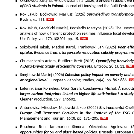
Orchowska Justyna, Wróblewska Nina (2026)
Between student life 
of PhD students in Poland
. Journal of Housing and the Built Environ
Rok Jakub, Boćkowski Mariusz (2026)
Sprawiedliwa transformac
Bystra, ss. 111.
Rok Jakub, Grodzicki Maciej, Podsiadło Martyna (2026) The uneven 
analysis of how different protection regimes influence local develo
Use Policy, vol. 170,108201, pp. 15.
Sokołowski Jakub, Madoń Karol, Frankowski Jan (2026)
Peer effe
uptake. Evidence from a large-scale renovation subsidy programm
Chumachenko Artem, Buttliere Brett (2026)
Quantifying Knowledg
A Data-Driven Study of Scientific Concepts
. Entropy, 28(1), 11.
Smętkowski Maciej (2026)
Cohesion policy impact on poverty and s
at regional level
. European Planning Studies, 24(4), pp. 867-886.
Leferink Enar Kornelius, Olson Sarah, Czepkiewicz Michał, Árnadótt
larger carbon footprints linked to higher life satisfaction? A stud
Cleaner Production, 529, 146602.
Antonowicz Mirosław, Majewski Jakub (2025)
Environmental Chall
Europe Rail Transport Corridors in the Context of the ESG 
Management and Tourism, 16(3), pp. 191–205.
Boschma Ron, Iammarino Simona, Olechnicka Agnieszka (2
opportunities for S3 and place-based policies.
Brussels: European 