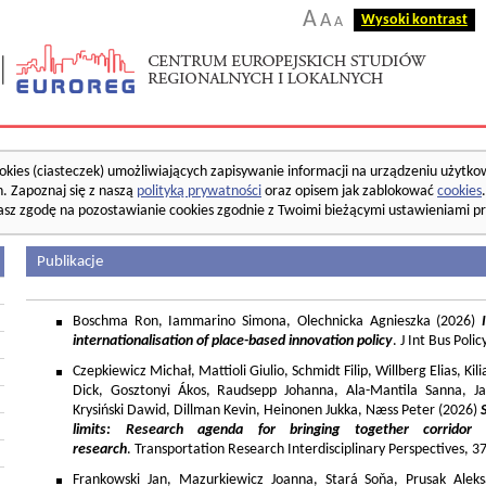
A
A
Wysoki kontrast
A
okies (ciasteczek) umożliwiających zapisywanie informacji na urządzeniu użytko
. Zapoznaj się z naszą
polityką prywatności
oraz opisem jak zablokować
cookies
asz zgodę na pozostawianie cookies zgodnie z Twoimi bieżącymi ustawieniami pr
Publikacje
Boschma Ron, Iammarino Simona, Olechnicka Agnieszka (2026)
I
internationalisation of place-based innovation policy
. J Int Bus Poli
Czepkiewicz Michał, Mattioli Giulio, Schmidt Filip, Willberg Elias, K
Dick, Gosztonyi Ákos, Raudsepp Johanna, Ala-Mantila Sanna, Ja
Krysiński Dawid, Dillman Kevin, Heinonen Jukka, Næss Peter (2026)
limits: Research agenda for bringing together corridor
research
. Transportation Research Interdisciplinary Perspectives, 
Frankowski Jan, Mazurkiewicz Joanna, Stará Soňa, Prusak Aleks