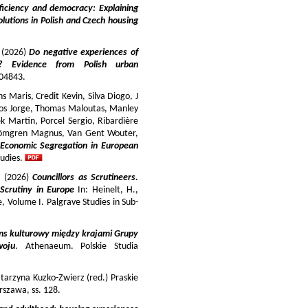
iciency and democracy: Explaining
lutions in Polish and Czech housing
y (2026)
Do negative experiences of
s? Evidence from Polish urban
 104843.
 Maris, Credit Kevin, Silva Diogo, J
iros Jorge, Thomas Maloutas, Manley
k Martin, Porcel Sergio, Ribardière
Strömgren Magnus, Van Gent Wouter,
-Economic Segregation in European
udies.
a (2026)
Councillors as Scrutineers.
Scrutiny in Europe
In: Heinelt, H.,
pe, Volume I. Palgrave Studies in Sub-
ns kulturowy między krajami Grupy
woju
. Athenaeum. Polskie Studia
tarzyna Kuzko-Zwierz (red.) Praskie
szawa, ss. 128.