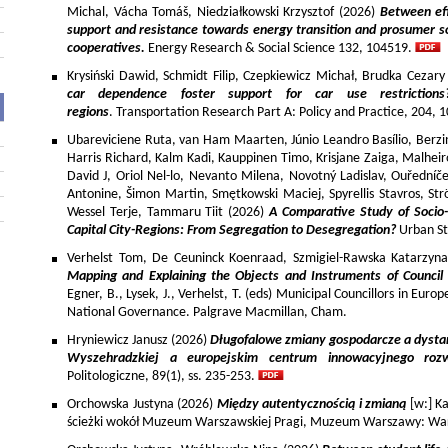
Michal, Vácha Tomáš, Niedziałkowski Krzysztof (2026)
Between eff
support and resistance towards energy transition and prosumer so
cooperatives.
Energy Research & Social Science 132, 104519.
Krysiński Dawid, Schmidt Filip, Czepkiewicz Michał, Brudka Cezar
car dependence foster support for car use restriction
regions
. Transportation Research Part A: Policy and Practice, 204,
Ubareviciene Ruta, van Ham Maarten, Júnio Leandro Basílio, Berzins
Harris Richard, Kalm Kadi, Kauppinen Timo, Krisjane Zaiga, Malhe
David J, Oriol Nel-lo, Nevanto Milena, Novotný Ladislav, Ouředníče
Antonine, Šimon Martin, Smętkowski Maciej, Spyrellis Stavros, 
Wessel Terje, Tammaru Tiit (2026)
A Comparative Study of Socio
Capital City-Regions: From Segregation to Desegregation?
Urban St
Verhelst Tom, De Ceuninck Koenraad, Szmigiel-Rawska Katarzyn
Mapping and Explaining the Objects and Instruments of Council 
Egner, B., Lysek, J., Verhelst, T. (eds) Municipal Councillors in Euro
National Governance. Palgrave Macmillan, Cham.
Hryniewicz Janusz (2026)
Długofalowe zmiany gospodarcze a dysta
Wyszehradzkiej a europejskim centrum innowacyjnego roz
Politologiczne, 89(1), ss. 235-253.
Orchowska Justyna (2026)
Między autentycznością i zmianą
[w:] Ka
ścieżki wokół Muzeum Warszawskiej Pragi, Muzeum Warszawy: War