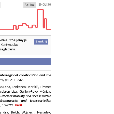
ENGLISH
wnika. Stosujemy je
Zamknij
. Kontynuując
zeglądarki.
nterregional collaboration and the
cy 9, pp. 211–232.
ilian Lena, Tenkanen Henrikki, Timmer
cobson Lisa, Guillen-Royo Mònica,
Sufficient mobility and access within
 frameworks and transportation
37, 102029.
andra, Bełch, Wojciech, Nesládek,