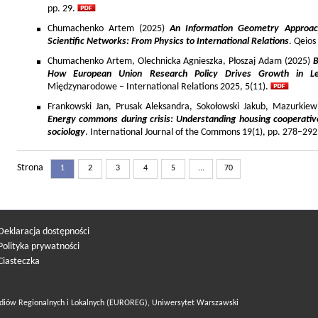
pp. 29.
Chumachenko Artem (2025)
An Information Geometry Approach
Scientific Networks: From Physics to International Relations
. Qeios
Chumachenko Artem, Olechnicka Agnieszka, Płoszaj Adam (2025)
B
How European Union Research Policy Drives Growth in Le
Międzynarodowe – International Relations 2025, 5(11).
Frankowski Jan, Prusak Aleksandra, Sokołowski Jakub, Mazurkiew
Energy commons during crisis: Understanding housing cooperativ
sociology
. International Journal of the Commons 19(1), pp. 278–292
Strona
1
2
3
4
5
...
70
Deklaracja dostępności
Polityka prywatności
Ciasteczka
diów Regionalnych i Lokalnych (EUROREG), Uniwersytet Warszawski