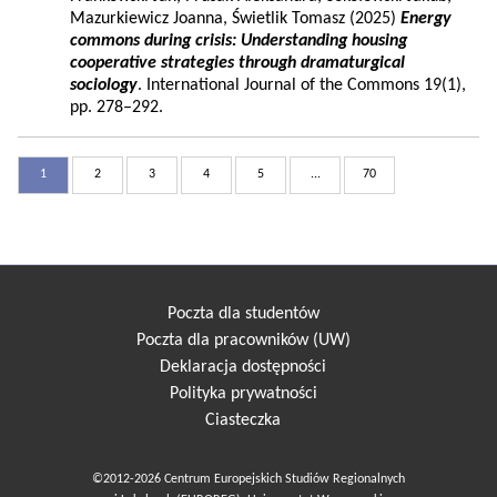
Mazurkiewicz Joanna, Świetlik Tomasz (2025)
Energy
commons during crisis: Understanding housing
cooperative strategies through dramaturgical
sociology
. International Journal of the Commons 19(1),
pp. 278–292.
1
2
3
4
5
...
70
Poczta dla studentów
Poczta dla pracowników (UW)
Deklaracja dostępności
Polityka prywatności
Ciasteczka
©2012-2026 Centrum Europejskich Studiów Regionalnych