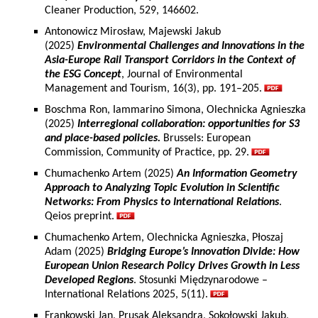
Cleaner Production, 529, 146602.
Antonowicz Mirosław, Majewski Jakub
(2025)
Environmental Challenges and Innovations in the
Asia-Europe Rail Transport Corridors in the Context of
the ESG Concept
, Journal of Environmental
Management and Tourism, 16(3), pp. 191–205.
Boschma Ron, Iammarino Simona, Olechnicka Agnieszka
(2025)
Interregional collaboration: opportunities for S3
and place-based policies.
Brussels: European
Commission, Community of Practice, pp. 29.
Chumachenko Artem (2025)
An Information Geometry
Approach to Analyzing Topic Evolution in Scientific
Networks: From Physics to International Relations
.
Qeios preprint.
Chumachenko Artem, Olechnicka Agnieszka, Płoszaj
Adam (2025)
Bridging Europe’s Innovation Divide: How
European Union Research Policy Drives Growth in Less
Developed Regions
. Stosunki Międzynarodowe –
International Relations 2025, 5(11).
Frankowski Jan, Prusak Aleksandra, Sokołowski Jakub,