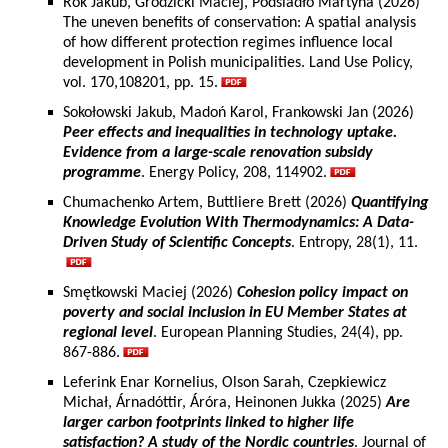
Rok Jakub, Grodzicki Maciej, Podsiadło Martyna (2026)
The uneven benefits of conservation: A spatial analysis
of how different protection regimes influence local
development in Polish municipalities. Land Use Policy,
vol. 170,108201, pp. 15.
Sokołowski Jakub, Madoń Karol, Frankowski Jan (2026)
Peer effects and inequalities in technology uptake.
Evidence from a large-scale renovation subsidy
programme
. Energy Policy, 208, 114902.
Chumachenko Artem, Buttliere Brett (2026)
Quantifying
Knowledge Evolution With Thermodynamics: A Data-
Driven Study of Scientific Concepts
. Entropy, 28(1), 11.
Smętkowski Maciej (2026)
Cohesion policy impact on
poverty and social inclusion in EU Member States at
regional level
. European Planning Studies, 24(4), pp.
867-886.
Leferink Enar Kornelius, Olson Sarah, Czepkiewicz
Michał, Árnadóttir, Áróra, Heinonen Jukka (2025)
Are
larger carbon footprints linked to higher life
satisfaction? A study of the Nordic countries
. Journal of