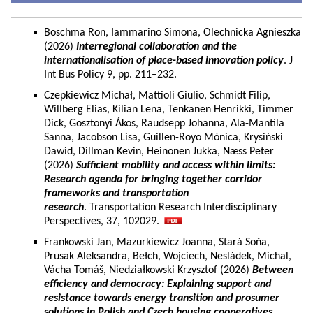
Boschma Ron, Iammarino Simona, Olechnicka Agnieszka
(2026)
Interregional collaboration and the
internationalisation of place-based innovation policy
. J
Int Bus Policy 9, pp. 211–232.
Czepkiewicz Michał, Mattioli Giulio, Schmidt Filip,
Willberg Elias, Kilian Lena, Tenkanen Henrikki, Timmer
Dick, Gosztonyi Ákos, Raudsepp Johanna, Ala-Mantila
Sanna, Jacobson Lisa, Guillen-Royo Mònica, Krysiński
Dawid, Dillman Kevin, Heinonen Jukka, Næss Peter
(2026)
Sufficient mobility and access within limits:
Research agenda for bringing together corridor
frameworks and transportation
research
. Transportation Research Interdisciplinary
Perspectives, 37, 102029.
Frankowski Jan, Mazurkiewicz Joanna, Stará Soňa,
Prusak Aleksandra, Bełch, Wojciech, Nesládek, Michal,
Vácha Tomáš, Niedziałkowski Krzysztof (2026)
Between
efficiency and democracy: Explaining support and
resistance towards energy transition and prosumer
solutions in Polish and Czech housing cooperatives.