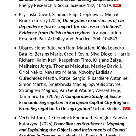
Energy Research & Social Science 132, 104519.
Krysiński Dawid, Schmidt Filip, Czepkiewicz Michał,
Brudka Cezary (2026)
Do negative experiences of car
dependence foster support for car use restrictions?
Evidence from Polish urban regions
. Transportation
Research Part A: Policy and Practice, 204, 104843.
Ubareviciene Ruta, van Ham Maarten, Júnio Leandro
Basílio, Berzins Maris, Credit Kevin, Silva Diogo, J Harris
Richard, Kalm Kadi, Kauppinen Timo, Krisjane Zaiga,
Malheiros Jorge, Thomas Maloutas, Manley David J,
Oriol Nel-lo, Nevanto Milena, Novotný Ladislav,
Ouředníček Martin, Porcel Sergio, Ribardière Antonine,
Šimon Martin, Smętkowski Maciej, Spyrellis Stavros,
Strömgren Magnus, Van Gent Wouter, Wessel Terje,
Tammaru Tiit (2026)
A Comparative Study of Socio-
Economic Segregation in European Capital City-Regions:
From Segregation to Desegregation?
Urban Studies.
Verhelst Tom, De Ceuninck Koenraad, Szmigiel-Rawska
Katarzyna (2026)
Councillors as Scrutineers. Mapping
and Explaining the Objects and Instruments of Council