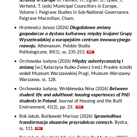
Scrutiny in Europe
In: Heinelt, H., Egner, B., Lysek, J.,
Verhelst, T. (eds) Municipal Councillors in Europe,
Volume I. Palgrave Studies in Sub-National Governance.
Palgrave Macmillan, Cham.
Hryniewicz Janusz (2026)
Długofalowe zmiany
gospodarcze a dystans kulturowy między krajami Grupy
Wyszehradzkiej a europejskim centrum innowacyjnego
rozwoju
. Athenaeum. Polskie Studia
Politologiczne, 89(1), ss. 235-253.
Orchowska Justyna (2026)
Między autentycznością i
zmianą
[w:] Katarzyna Kuzko-Zwierz (red.) Praskie ścieżki
wokół Muzeum Warszawskiej Pragi, Muzeum Warszawy:
Warszawa, ss. 128.
Orchowska Justyna, Wróblewska Nina (2026)
Between
student life and adulthood: housing experiences of PhD
students in Poland
. Journal of Housing and the Built
Environment, 41(2), pp. 23.
Rok Jakub, Boćkowski Mariusz (2026)
Sprawiedliwa
transformacja obszarów przyrodniczo cennych
. Bystra,
ss. 111.