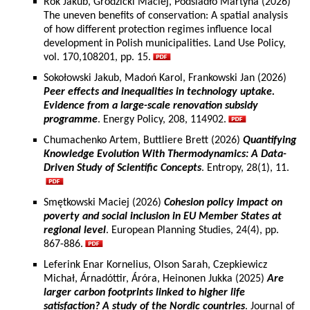
Rok Jakub, Grodzicki Maciej, Podsiadło Martyna (2026)
The uneven benefits of conservation: A spatial analysis
of how different protection regimes influence local
development in Polish municipalities. Land Use Policy,
vol. 170,108201, pp. 15.
Sokołowski Jakub, Madoń Karol, Frankowski Jan (2026)
Peer effects and inequalities in technology uptake.
Evidence from a large-scale renovation subsidy
programme
. Energy Policy, 208, 114902.
Chumachenko Artem, Buttliere Brett (2026)
Quantifying
Knowledge Evolution With Thermodynamics: A Data-
Driven Study of Scientific Concepts
. Entropy, 28(1), 11.
Smętkowski Maciej (2026)
Cohesion policy impact on
poverty and social inclusion in EU Member States at
regional level
. European Planning Studies, 24(4), pp.
867-886.
Leferink Enar Kornelius, Olson Sarah, Czepkiewicz
Michał, Árnadóttir, Áróra, Heinonen Jukka (2025)
Are
larger carbon footprints linked to higher life
satisfaction? A study of the Nordic countries
. Journal of