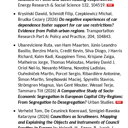
Energy Research & Social Science 132, 104519.
Krysiński Dawid, Schmidt Filip, Czepkiewicz Michał,
Brudka Cezary (2026)
Do negative experiences of car
dependence foster support for car use restrictions?
Evidence from Polish urban regions
. Transportation
Research Part A: Policy and Practice, 204, 104843.
Ubareviciene Ruta, van Ham Maarten, Júnio Leandro
Basílio, Berzins Maris, Credit Kevin, Silva Diogo, J Harris
Richard, Kalm Kadi, Kauppinen Timo, Krisjane Zaiga,
Malheiros Jorge, Thomas Maloutas, Manley David J,
Oriol Nel-lo, Nevanto Milena, Novotný Ladislav,
Ouředníček Martin, Porcel Sergio, Ribardière Antonine,
Šimon Martin, Smętkowski Maciej, Spyrellis Stavros,
Strömgren Magnus, Van Gent Wouter, Wessel Terje,
Tammaru Tiit (2026)
A Comparative Study of Socio-
Economic Segregation in European Capital City-Regions:
From Segregation to Desegregation?
Urban Studies.
Verhelst Tom, De Ceuninck Koenraad, Szmigiel-Rawska
Katarzyna (2026)
Councillors as Scrutineers. Mapping
and Explaining the Objects and Instruments of Council