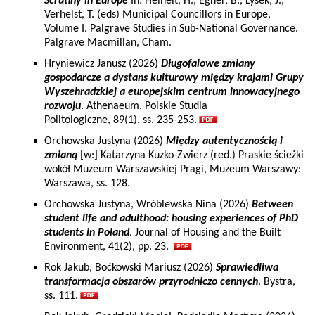
Scrutiny in Europe
In: Heinelt, H., Egner, B., Lysek, J.,
Verhelst, T. (eds) Municipal Councillors in Europe,
Volume I. Palgrave Studies in Sub-National Governance.
Palgrave Macmillan, Cham.
Hryniewicz Janusz (2026)
Długofalowe zmiany
gospodarcze a dystans kulturowy między krajami Grupy
Wyszehradzkiej a europejskim centrum innowacyjnego
rozwoju
. Athenaeum. Polskie Studia
Politologiczne, 89(1), ss. 235-253.
Orchowska Justyna (2026)
Między autentycznością i
zmianą
[w:] Katarzyna Kuzko-Zwierz (red.) Praskie ścieżki
wokół Muzeum Warszawskiej Pragi, Muzeum Warszawy:
Warszawa, ss. 128.
Orchowska Justyna, Wróblewska Nina (2026)
Between
student life and adulthood: housing experiences of PhD
students in Poland
. Journal of Housing and the Built
Environment, 41(2), pp. 23.
Rok Jakub, Boćkowski Mariusz (2026)
Sprawiedliwa
transformacja obszarów przyrodniczo cennych
. Bystra,
ss. 111.