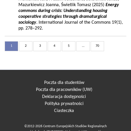
Mazurkiewicz Joanna, Świetlik Tomasz (2025)
Energy
commons during crisis: Understanding housing
cooperative strategies through dramaturgical
sociology
. International Journal of the Commons 19(1),
pp. 278–292.
1
2
3
4
5
...
70
Poczta dla studentów
Poczta dla pracowników (UW)
Deklaracja dostępności
Polityka prywatności
Ciasteczka
©2012-2026 Centrum Europejskich Studiów Regionalnych