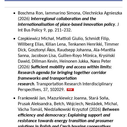
Boschma Ron, Iammarino Simona, Olechnicka Agnieszka
(2026)
Interregional collaboration and the
internationalisation of place-based innovation policy
. J
Int Bus Policy 9, pp. 211–232.
Czepkiewicz Michał, Mattioli Giulio, Schmidt Filip,
Willberg Elias, Kilian Lena, Tenkanen Henrikki, Timmer
Dick, Gosztonyi Ákos, Raudsepp Johanna, Ala-Mantila
Sanna, Jacobson Lisa, Guillen-Royo Mònica, Krysiński
Dawid, Dillman Kevin, Heinonen Jukka, Næss Peter
(2026)
Sufficient mobility and access within limits:
Research agenda for bringing together corridor
frameworks and transportation
research
. Transportation Research Interdisciplinary
Perspectives, 37, 102029.
Frankowski Jan, Mazurkiewicz Joanna, Stará Soňa,
Prusak Aleksandra, Bełch, Wojciech, Nesládek, Michal,
Vácha Tomáš, Niedziałkowski Krzysztof (2026)
Between
efficiency and democracy: Explaining support and
resistance towards energy transition and prosumer
solutions in Polish and Czech housing cooperatives.