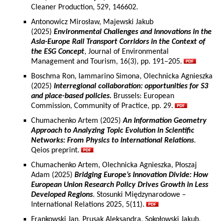
Cleaner Production, 529, 146602.
Antonowicz Mirosław, Majewski Jakub
(2025)
Environmental Challenges and Innovations in the
Asia-Europe Rail Transport Corridors in the Context of
the ESG Concept
, Journal of Environmental
Management and Tourism, 16(3), pp. 191–205.
Boschma Ron, Iammarino Simona, Olechnicka Agnieszka
(2025)
Interregional collaboration: opportunities for S3
and place-based policies.
Brussels: European
Commission, Community of Practice, pp. 29.
Chumachenko Artem (2025)
An Information Geometry
Approach to Analyzing Topic Evolution in Scientific
Networks: From Physics to International Relations
.
Qeios preprint.
Chumachenko Artem, Olechnicka Agnieszka, Płoszaj
Adam (2025)
Bridging Europe’s Innovation Divide: How
European Union Research Policy Drives Growth in Less
Developed Regions
. Stosunki Międzynarodowe –
International Relations 2025, 5(11).
Frankowski Jan, Prusak Aleksandra, Sokołowski Jakub,