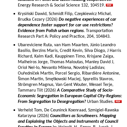
Energy Research & Social Science 132, 104519.
Krysiński Dawid, Schmidt Filip, Czepkiewicz Michał,
Brudka Cezary (2026)
Do negative experiences of car
dependence foster support for car use restrictions?
Evidence from Polish urban regions
. Transportation
Research Part A: Policy and Practice, 204, 104843.
Ubareviciene Ruta, van Ham Maarten, Júnio Leandro
Basílio, Berzins Maris, Credit Kevin, Silva Diogo, J Harris
Richard, Kalm Kadi, Kauppinen Timo, Krisjane Zaiga,
Malheiros Jorge, Thomas Maloutas, Manley David J,
Oriol Nel-lo, Nevanto Milena, Novotný Ladislav,
Ouředníček Martin, Porcel Sergio, Ribardière Antonine,
Šimon Martin, Smętkowski Maciej, Spyrellis Stavros,
Strömgren Magnus, Van Gent Wouter, Wessel Terje,
Tammaru Tiit (2026)
A Comparative Study of Socio-
Economic Segregation in European Capital City-Regions:
From Segregation to Desegregation?
Urban Studies.
Verhelst Tom, De Ceuninck Koenraad, Szmigiel-Rawska
Katarzyna (2026)
Councillors as Scrutineers. Mapping
and Explaining the Objects and Instruments of Council