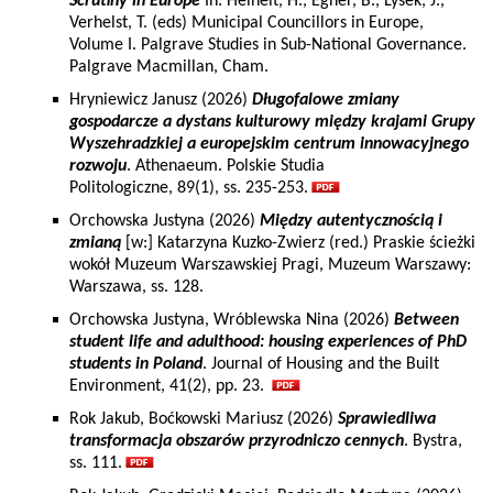
Scrutiny in Europe
In: Heinelt, H., Egner, B., Lysek, J.,
Verhelst, T. (eds) Municipal Councillors in Europe,
Volume I. Palgrave Studies in Sub-National Governance.
Palgrave Macmillan, Cham.
Hryniewicz Janusz (2026)
Długofalowe zmiany
gospodarcze a dystans kulturowy między krajami Grupy
Wyszehradzkiej a europejskim centrum innowacyjnego
rozwoju
. Athenaeum. Polskie Studia
Politologiczne, 89(1), ss. 235-253.
Orchowska Justyna (2026)
Między autentycznością i
zmianą
[w:] Katarzyna Kuzko-Zwierz (red.) Praskie ścieżki
wokół Muzeum Warszawskiej Pragi, Muzeum Warszawy:
Warszawa, ss. 128.
Orchowska Justyna, Wróblewska Nina (2026)
Between
student life and adulthood: housing experiences of PhD
students in Poland
. Journal of Housing and the Built
Environment, 41(2), pp. 23.
Rok Jakub, Boćkowski Mariusz (2026)
Sprawiedliwa
transformacja obszarów przyrodniczo cennych
. Bystra,
ss. 111.