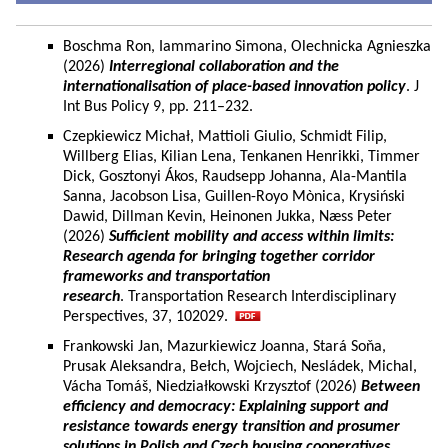
Boschma Ron, Iammarino Simona, Olechnicka Agnieszka
(2026)
Interregional collaboration and the
internationalisation of place-based innovation policy
. J
Int Bus Policy 9, pp. 211–232.
Czepkiewicz Michał, Mattioli Giulio, Schmidt Filip,
Willberg Elias, Kilian Lena, Tenkanen Henrikki, Timmer
Dick, Gosztonyi Ákos, Raudsepp Johanna, Ala-Mantila
Sanna, Jacobson Lisa, Guillen-Royo Mònica, Krysiński
Dawid, Dillman Kevin, Heinonen Jukka, Næss Peter
(2026)
Sufficient mobility and access within limits:
Research agenda for bringing together corridor
frameworks and transportation
research
. Transportation Research Interdisciplinary
Perspectives, 37, 102029.
Frankowski Jan, Mazurkiewicz Joanna, Stará Soňa,
Prusak Aleksandra, Bełch, Wojciech, Nesládek, Michal,
Vácha Tomáš, Niedziałkowski Krzysztof (2026)
Between
efficiency and democracy: Explaining support and
resistance towards energy transition and prosumer
solutions in Polish and Czech housing cooperatives.