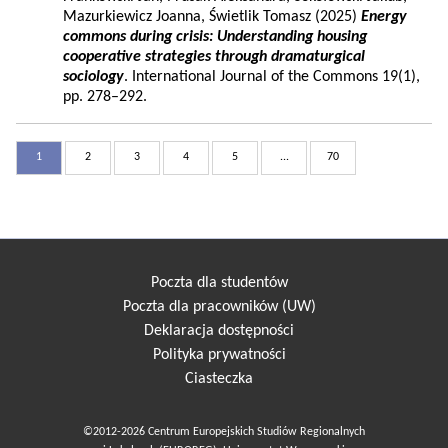
Mazurkiewicz Joanna, Świetlik Tomasz (2025)
Energy
commons during crisis: Understanding housing
cooperative strategies through dramaturgical
sociology
. International Journal of the Commons 19(1),
pp. 278–292.
1
2
3
4
5
...
70
Poczta dla studentów
Poczta dla pracowników (UW)
Deklaracja dostępności
Polityka prywatności
Ciasteczka
©2012-2026 Centrum Europejskich Studiów Regionalnych