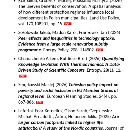
Rok Jakub, Grodzicki Maciej, Podsiadło Martyna (2026)
The uneven benefits of conservation: A spatial analysis
of how different protection regimes influence local
development in Polish municipalities. Land Use Policy,
vol. 170,108201, pp. 15.
Sokołowski Jakub, Madoń Karol, Frankowski Jan (2026)
Peer effects and inequalities in technology uptake.
Evidence from a large-scale renovation subsidy
programme
. Energy Policy, 208, 114902.
Chumachenko Artem, Buttliere Brett (2026)
Quantifying
Knowledge Evolution With Thermodynamics: A Data-
Driven Study of Scientific Concepts
. Entropy, 28(1), 11.
Smętkowski Maciej (2026)
Cohesion policy impact on
poverty and social inclusion in EU Member States at
regional level
. European Planning Studies, 24(4), pp.
867-886.
Leferink Enar Kornelius, Olson Sarah, Czepkiewicz
Michał, Árnadóttir, Áróra, Heinonen Jukka (2025)
Are
larger carbon footprints linked to higher life
satisfaction? A study of the Nordic countries
. Journal of