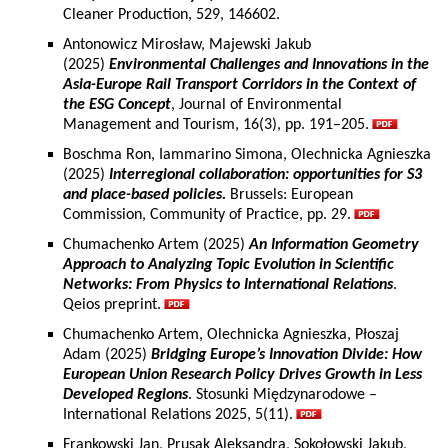
Cleaner Production, 529, 146602.
Antonowicz Mirosław, Majewski Jakub
(2025)
Environmental Challenges and Innovations in the
Asia-Europe Rail Transport Corridors in the Context of
the ESG Concept
, Journal of Environmental
Management and Tourism, 16(3), pp. 191–205.
Boschma Ron, Iammarino Simona, Olechnicka Agnieszka
(2025)
Interregional collaboration: opportunities for S3
and place-based policies.
Brussels: European
Commission, Community of Practice, pp. 29.
Chumachenko Artem (2025)
An Information Geometry
Approach to Analyzing Topic Evolution in Scientific
Networks: From Physics to International Relations
.
Qeios preprint.
Chumachenko Artem, Olechnicka Agnieszka, Płoszaj
Adam (2025)
Bridging Europe’s Innovation Divide: How
European Union Research Policy Drives Growth in Less
Developed Regions
. Stosunki Międzynarodowe –
International Relations 2025, 5(11).
Frankowski Jan, Prusak Aleksandra, Sokołowski Jakub,