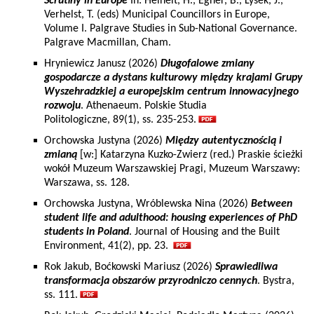
Scrutiny in Europe
In: Heinelt, H., Egner, B., Lysek, J.,
Verhelst, T. (eds) Municipal Councillors in Europe,
Volume I. Palgrave Studies in Sub-National Governance.
Palgrave Macmillan, Cham.
Hryniewicz Janusz (2026)
Długofalowe zmiany
gospodarcze a dystans kulturowy między krajami Grupy
Wyszehradzkiej a europejskim centrum innowacyjnego
rozwoju
. Athenaeum. Polskie Studia
Politologiczne, 89(1), ss. 235-253.
Orchowska Justyna (2026)
Między autentycznością i
zmianą
[w:] Katarzyna Kuzko-Zwierz (red.) Praskie ścieżki
wokół Muzeum Warszawskiej Pragi, Muzeum Warszawy:
Warszawa, ss. 128.
Orchowska Justyna, Wróblewska Nina (2026)
Between
student life and adulthood: housing experiences of PhD
students in Poland
. Journal of Housing and the Built
Environment, 41(2), pp. 23.
Rok Jakub, Boćkowski Mariusz (2026)
Sprawiedliwa
transformacja obszarów przyrodniczo cennych
. Bystra,
ss. 111.