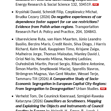
Energy Research & Social Science 132, 104519.
Krysiński Dawid, Schmidt Filip, Czepkiewicz Michał,
Brudka Cezary (2026)
Do negative experiences of car
dependence foster support for car use restrictions?
Evidence from Polish urban regions
. Transportation
Research Part A: Policy and Practice, 204, 104843.
Ubareviciene Ruta, van Ham Maarten, Júnio Leandro
Basílio, Berzins Maris, Credit Kevin, Silva Diogo, J Harris
Richard, Kalm Kadi, Kauppinen Timo, Krisjane Zaiga,
Malheiros Jorge, Thomas Maloutas, Manley David J,
Oriol Nel-lo, Nevanto Milena, Novotný Ladislav,
Ouředníček Martin, Porcel Sergio, Ribardière Antonine,
Šimon Martin, Smętkowski Maciej, Spyrellis Stavros,
Strömgren Magnus, Van Gent Wouter, Wessel Terje,
Tammaru Tiit (2026)
A Comparative Study of Socio-
Economic Segregation in European Capital City-Regions:
From Segregation to Desegregation?
Urban Studies.
Verhelst Tom, De Ceuninck Koenraad, Szmigiel-Rawska
Katarzyna (2026)
Councillors as Scrutineers. Mapping
and Explaining the Objects and Instruments of Council