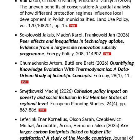
Rok Jakub, Grodzicki Maciej, Podsiadło Martyna (2026)
The uneven benefits of conservation: A spatial analysis
of how different protection regimes influence local
development in Polish municipalities. Land Use Policy,
vol. 170,108201, pp. 15.
Sokołowski Jakub, Madoń Karol, Frankowski Jan (2026)
Peer effects and inequalities in technology uptake.
Evidence from a large-scale renovation subsidy
programme
. Energy Policy, 208, 114902.
Chumachenko Artem, Buttliere Brett (2026)
Quantifying
Knowledge Evolution With Thermodynamics: A Data-
Driven Study of Scientific Concepts
. Entropy, 28(1), 11.
Smętkowski Maciej (2026)
Cohesion policy impact on
poverty and social inclusion in EU Member States at
regional level
. European Planning Studies, 24(4), pp.
867-886.
Leferink Enar Kornelius, Olson Sarah, Czepkiewicz
Michał, Árnadóttir, Áróra, Heinonen Jukka (2025)
Are
larger carbon footprints linked to higher life
satisfaction? A study of the Nordic countries
. Journal of