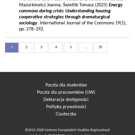
Mazurkiewicz Joanna, Świetlik Tomasz (2025)
Energy
commons during crisis: Understanding housing
cooperative strategies through dramaturgical
sociology
. International Journal of the Commons 19(1),
pp. 278–292.
1
2
3
4
5
...
70
Poczta dla studentów
Poczta dla pracowników (UW)
Deklaracja dostępności
Polityka prywatności
Ciasteczka
©2012-2026 Centrum Europejskich Studiów Regionalnych