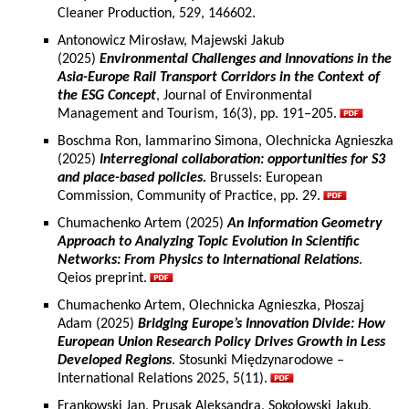
Cleaner Production, 529, 146602.
Antonowicz Mirosław, Majewski Jakub
(2025)
Environmental Challenges and Innovations in the
Asia-Europe Rail Transport Corridors in the Context of
the ESG Concept
, Journal of Environmental
Management and Tourism, 16(3), pp. 191–205.
Boschma Ron, Iammarino Simona, Olechnicka Agnieszka
(2025)
Interregional collaboration: opportunities for S3
and place-based policies.
Brussels: European
Commission, Community of Practice, pp. 29.
Chumachenko Artem (2025)
An Information Geometry
Approach to Analyzing Topic Evolution in Scientific
Networks: From Physics to International Relations
.
Qeios preprint.
Chumachenko Artem, Olechnicka Agnieszka, Płoszaj
Adam (2025)
Bridging Europe’s Innovation Divide: How
European Union Research Policy Drives Growth in Less
Developed Regions
. Stosunki Międzynarodowe –
International Relations 2025, 5(11).
Frankowski Jan, Prusak Aleksandra, Sokołowski Jakub,