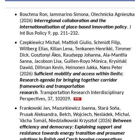
Boschma Ron, Iammarino Simona, Olechnicka Agnieszka
(2026)
Interregional collaboration and the
internationalisation of place-based innovation policy
. J
Int Bus Policy 9, pp. 211–232.
Czepkiewicz Michał, Mattioli Giulio, Schmidt Filip,
Willberg Elias, Kilian Lena, Tenkanen Henrikki, Timmer
Dick, Gosztonyi Ákos, Raudsepp Johanna, Ala-Mantila
Sanna, Jacobson Lisa, Guillen-Royo Mònica, Krysiński
Dawid, Dillman Kevin, Heinonen Jukka, Næss Peter
(2026)
Sufficient mobility and access within limits:
Research agenda for bringing together corridor
frameworks and transportation
research
. Transportation Research Interdisciplinary
Perspectives, 37, 102029.
Frankowski Jan, Mazurkiewicz Joanna, Stará Soňa,
Prusak Aleksandra, Bełch, Wojciech, Nesládek, Michal,
Vácha Tomáš, Niedziałkowski Krzysztof (2026)
Between
efficiency and democracy: Explaining support and
resistance towards energy transition and prosumer
solutions in Polish and Czech housing cooperatives.