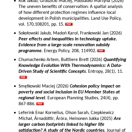
Rok Jakub, Grodzicki Maciej, Podsiadło Martyna (2026)
The uneven benefits of conservation: A spatial analysis
of how different protection regimes influence local
development in Polish municipalities. Land Use Policy,
vol. 170,108201, pp. 15.
Sokołowski Jakub, Madoń Karol, Frankowski Jan (2026)
Peer effects and inequalities in technology uptake.
Evidence from a large-scale renovation subsidy
programme
. Energy Policy, 208, 114902.
Chumachenko Artem, Buttliere Brett (2026)
Quantifying
Knowledge Evolution With Thermodynamics: A Data-
Driven Study of Scientific Concepts
. Entropy, 28(1), 11.
Smętkowski Maciej (2026)
Cohesion policy impact on
poverty and social inclusion in EU Member States at
regional level
. European Planning Studies, 24(4), pp.
867-886.
Leferink Enar Kornelius, Olson Sarah, Czepkiewicz
Michał, Árnadóttir, Áróra, Heinonen Jukka (2025)
Are
larger carbon footprints linked to higher life
satisfaction? A study of the Nordic countries
. Journal of