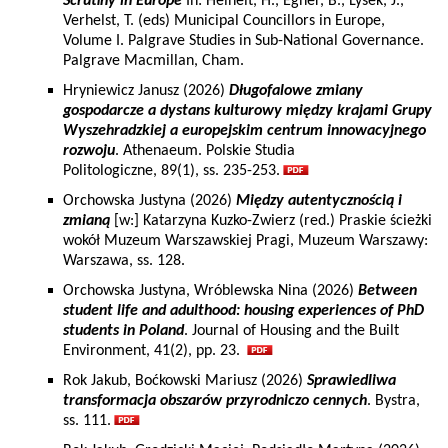
Scrutiny in Europe
In: Heinelt, H., Egner, B., Lysek, J.,
Verhelst, T. (eds) Municipal Councillors in Europe,
Volume I. Palgrave Studies in Sub-National Governance.
Palgrave Macmillan, Cham.
Hryniewicz Janusz (2026)
Długofalowe zmiany
gospodarcze a dystans kulturowy między krajami Grupy
Wyszehradzkiej a europejskim centrum innowacyjnego
rozwoju
. Athenaeum. Polskie Studia
Politologiczne, 89(1), ss. 235-253.
Orchowska Justyna (2026)
Między autentycznością i
zmianą
[w:] Katarzyna Kuzko-Zwierz (red.) Praskie ścieżki
wokół Muzeum Warszawskiej Pragi, Muzeum Warszawy:
Warszawa, ss. 128.
Orchowska Justyna, Wróblewska Nina (2026)
Between
student life and adulthood: housing experiences of PhD
students in Poland
. Journal of Housing and the Built
Environment, 41(2), pp. 23.
Rok Jakub, Boćkowski Mariusz (2026)
Sprawiedliwa
transformacja obszarów przyrodniczo cennych
. Bystra,
ss. 111.