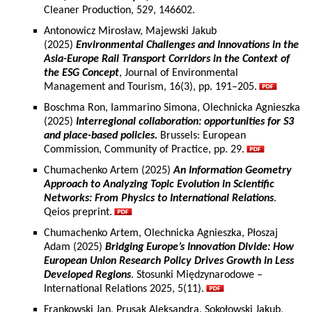
Cleaner Production, 529, 146602.
Antonowicz Mirosław, Majewski Jakub
(2025)
Environmental Challenges and Innovations in the
Asia-Europe Rail Transport Corridors in the Context of
the ESG Concept
, Journal of Environmental
Management and Tourism, 16(3), pp. 191–205.
Boschma Ron, Iammarino Simona, Olechnicka Agnieszka
(2025)
Interregional collaboration: opportunities for S3
and place-based policies.
Brussels: European
Commission, Community of Practice, pp. 29.
Chumachenko Artem (2025)
An Information Geometry
Approach to Analyzing Topic Evolution in Scientific
Networks: From Physics to International Relations
.
Qeios preprint.
Chumachenko Artem, Olechnicka Agnieszka, Płoszaj
Adam (2025)
Bridging Europe’s Innovation Divide: How
European Union Research Policy Drives Growth in Less
Developed Regions
. Stosunki Międzynarodowe –
International Relations 2025, 5(11).
Frankowski Jan, Prusak Aleksandra, Sokołowski Jakub,