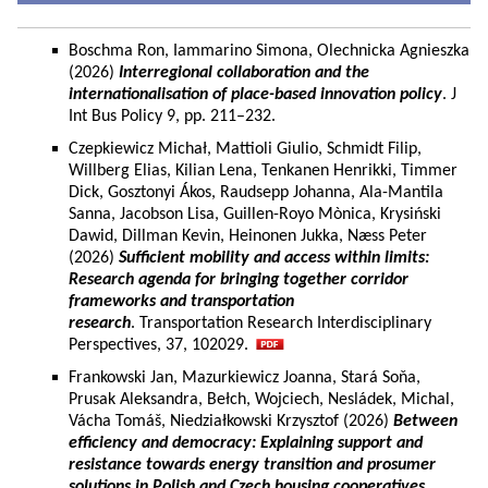
Boschma Ron, Iammarino Simona, Olechnicka Agnieszka
(2026)
Interregional collaboration and the
internationalisation of place-based innovation policy
. J
Int Bus Policy 9, pp. 211–232.
Czepkiewicz Michał, Mattioli Giulio, Schmidt Filip,
Willberg Elias, Kilian Lena, Tenkanen Henrikki, Timmer
Dick, Gosztonyi Ákos, Raudsepp Johanna, Ala-Mantila
Sanna, Jacobson Lisa, Guillen-Royo Mònica, Krysiński
Dawid, Dillman Kevin, Heinonen Jukka, Næss Peter
(2026)
Sufficient mobility and access within limits:
Research agenda for bringing together corridor
frameworks and transportation
research
. Transportation Research Interdisciplinary
Perspectives, 37, 102029.
Frankowski Jan, Mazurkiewicz Joanna, Stará Soňa,
Prusak Aleksandra, Bełch, Wojciech, Nesládek, Michal,
Vácha Tomáš, Niedziałkowski Krzysztof (2026)
Between
efficiency and democracy: Explaining support and
resistance towards energy transition and prosumer
solutions in Polish and Czech housing cooperatives.