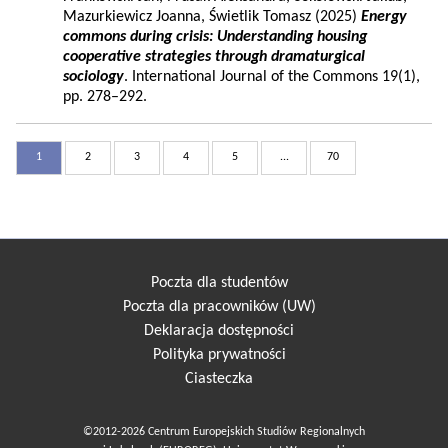
Mazurkiewicz Joanna, Świetlik Tomasz (2025)
Energy
commons during crisis: Understanding housing
cooperative strategies through dramaturgical
sociology
. International Journal of the Commons 19(1),
pp. 278–292.
1
2
3
4
5
...
70
Poczta dla studentów
Poczta dla pracowników (UW)
Deklaracja dostępności
Polityka prywatności
Ciasteczka
©2012-2026 Centrum Europejskich Studiów Regionalnych