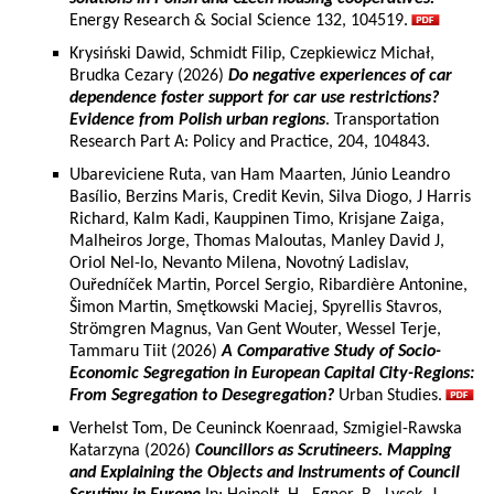
Energy Research & Social Science 132, 104519.
Krysiński Dawid, Schmidt Filip, Czepkiewicz Michał,
Brudka Cezary (2026)
Do negative experiences of car
dependence foster support for car use restrictions?
Evidence from Polish urban regions
. Transportation
Research Part A: Policy and Practice, 204, 104843.
Ubareviciene Ruta, van Ham Maarten, Júnio Leandro
Basílio, Berzins Maris, Credit Kevin, Silva Diogo, J Harris
Richard, Kalm Kadi, Kauppinen Timo, Krisjane Zaiga,
Malheiros Jorge, Thomas Maloutas, Manley David J,
Oriol Nel-lo, Nevanto Milena, Novotný Ladislav,
Ouředníček Martin, Porcel Sergio, Ribardière Antonine,
Šimon Martin, Smętkowski Maciej, Spyrellis Stavros,
Strömgren Magnus, Van Gent Wouter, Wessel Terje,
Tammaru Tiit (2026)
A Comparative Study of Socio-
Economic Segregation in European Capital City-Regions:
From Segregation to Desegregation?
Urban Studies.
Verhelst Tom, De Ceuninck Koenraad, Szmigiel-Rawska
Katarzyna (2026)
Councillors as Scrutineers. Mapping
and Explaining the Objects and Instruments of Council