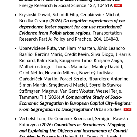
Energy Research & Social Science 132, 104519.
Krysiński Dawid, Schmidt Filip, Czepkiewicz Michał,
Brudka Cezary (2026)
Do negative experiences of car
dependence foster support for car use restrictions?
Evidence from Polish urban regions
. Transportation
Research Part A: Policy and Practice, 204, 104843.
Ubareviciene Ruta, van Ham Maarten, Júnio Leandro
Basílio, Berzins Maris, Credit Kevin, Silva Diogo, J Harris
Richard, Kalm Kadi, Kauppinen Timo, Krisjane Zaiga,
Malheiros Jorge, Thomas Maloutas, Manley David J,
Oriol Nel-lo, Nevanto Milena, Novotný Ladislav,
Ouředníček Martin, Porcel Sergio, Ribardière Antonine,
Šimon Martin, Smętkowski Maciej, Spyrellis Stavros,
Strömgren Magnus, Van Gent Wouter, Wessel Terje,
Tammaru Tiit (2026)
A Comparative Study of Socio-
Economic Segregation in European Capital City-Regions:
From Segregation to Desegregation?
Urban Studies.
Verhelst Tom, De Ceuninck Koenraad, Szmigiel-Rawska
Katarzyna (2026)
Councillors as Scrutineers. Mapping
and Explaining the Objects and Instruments of Council