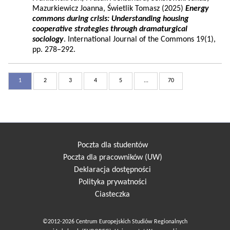
Mazurkiewicz Joanna, Świetlik Tomasz (2025)
Energy
commons during crisis: Understanding housing
cooperative strategies through dramaturgical
sociology
. International Journal of the Commons 19(1),
pp. 278–292.
1
2
3
4
5
...
70
Poczta dla studentów
Poczta dla pracowników (UW)
Deklaracja dostępności
Polityka prywatności
Ciasteczka
©2012-2026 Centrum Europejskich Studiów Regionalnych