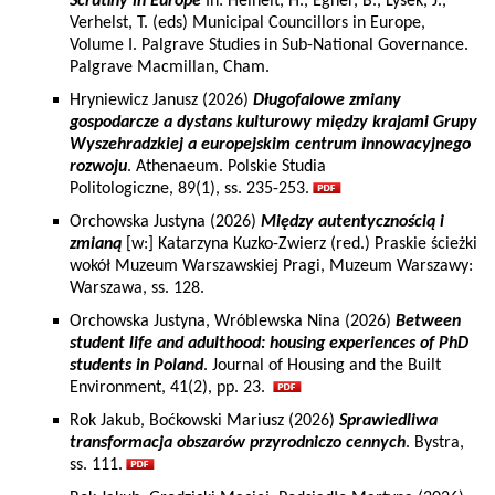
Scrutiny in Europe
In: Heinelt, H., Egner, B., Lysek, J.,
Verhelst, T. (eds) Municipal Councillors in Europe,
Volume I. Palgrave Studies in Sub-National Governance.
Palgrave Macmillan, Cham.
Hryniewicz Janusz (2026)
Długofalowe zmiany
gospodarcze a dystans kulturowy między krajami Grupy
Wyszehradzkiej a europejskim centrum innowacyjnego
rozwoju
. Athenaeum. Polskie Studia
Politologiczne, 89(1), ss. 235-253.
Orchowska Justyna (2026)
Między autentycznością i
zmianą
[w:] Katarzyna Kuzko-Zwierz (red.) Praskie ścieżki
wokół Muzeum Warszawskiej Pragi, Muzeum Warszawy:
Warszawa, ss. 128.
Orchowska Justyna, Wróblewska Nina (2026)
Between
student life and adulthood: housing experiences of PhD
students in Poland
. Journal of Housing and the Built
Environment, 41(2), pp. 23.
Rok Jakub, Boćkowski Mariusz (2026)
Sprawiedliwa
transformacja obszarów przyrodniczo cennych
. Bystra,
ss. 111.