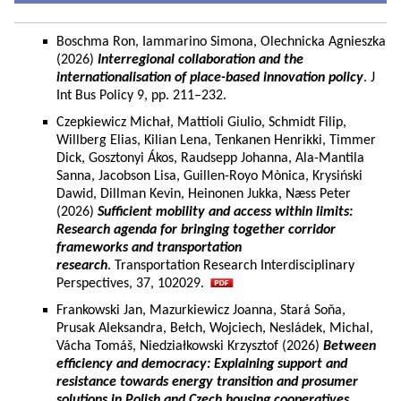
Boschma Ron, Iammarino Simona, Olechnicka Agnieszka
(2026)
Interregional collaboration and the
internationalisation of place-based innovation policy
. J
Int Bus Policy 9, pp. 211–232.
Czepkiewicz Michał, Mattioli Giulio, Schmidt Filip,
Willberg Elias, Kilian Lena, Tenkanen Henrikki, Timmer
Dick, Gosztonyi Ákos, Raudsepp Johanna, Ala-Mantila
Sanna, Jacobson Lisa, Guillen-Royo Mònica, Krysiński
Dawid, Dillman Kevin, Heinonen Jukka, Næss Peter
(2026)
Sufficient mobility and access within limits:
Research agenda for bringing together corridor
frameworks and transportation
research
. Transportation Research Interdisciplinary
Perspectives, 37, 102029.
Frankowski Jan, Mazurkiewicz Joanna, Stará Soňa,
Prusak Aleksandra, Bełch, Wojciech, Nesládek, Michal,
Vácha Tomáš, Niedziałkowski Krzysztof (2026)
Between
efficiency and democracy: Explaining support and
resistance towards energy transition and prosumer
solutions in Polish and Czech housing cooperatives.