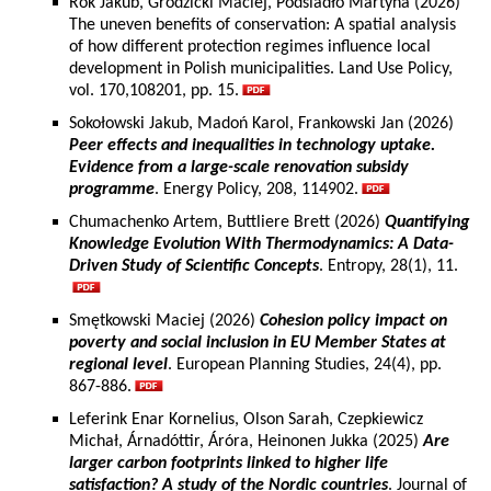
Rok Jakub, Grodzicki Maciej, Podsiadło Martyna (2026)
The uneven benefits of conservation: A spatial analysis
of how different protection regimes influence local
development in Polish municipalities. Land Use Policy,
vol. 170,108201, pp. 15.
Sokołowski Jakub, Madoń Karol, Frankowski Jan (2026)
Peer effects and inequalities in technology uptake.
Evidence from a large-scale renovation subsidy
programme
. Energy Policy, 208, 114902.
Chumachenko Artem, Buttliere Brett (2026)
Quantifying
Knowledge Evolution With Thermodynamics: A Data-
Driven Study of Scientific Concepts
. Entropy, 28(1), 11.
Smętkowski Maciej (2026)
Cohesion policy impact on
poverty and social inclusion in EU Member States at
regional level
. European Planning Studies, 24(4), pp.
867-886.
Leferink Enar Kornelius, Olson Sarah, Czepkiewicz
Michał, Árnadóttir, Áróra, Heinonen Jukka (2025)
Are
larger carbon footprints linked to higher life
satisfaction? A study of the Nordic countries
. Journal of