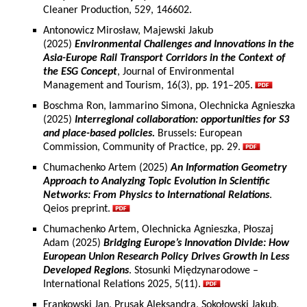
Cleaner Production, 529, 146602.
Antonowicz Mirosław, Majewski Jakub
(2025)
Environmental Challenges and Innovations in the
Asia-Europe Rail Transport Corridors in the Context of
the ESG Concept
, Journal of Environmental
Management and Tourism, 16(3), pp. 191–205.
Boschma Ron, Iammarino Simona, Olechnicka Agnieszka
(2025)
Interregional collaboration: opportunities for S3
and place-based policies.
Brussels: European
Commission, Community of Practice, pp. 29.
Chumachenko Artem (2025)
An Information Geometry
Approach to Analyzing Topic Evolution in Scientific
Networks: From Physics to International Relations
.
Qeios preprint.
Chumachenko Artem, Olechnicka Agnieszka, Płoszaj
Adam (2025)
Bridging Europe’s Innovation Divide: How
European Union Research Policy Drives Growth in Less
Developed Regions
. Stosunki Międzynarodowe –
International Relations 2025, 5(11).
Frankowski Jan, Prusak Aleksandra, Sokołowski Jakub,