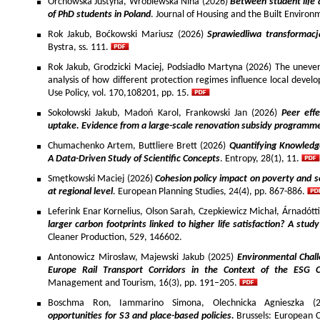
Orchowska Justyna, Wróblewska Nina (2026)
Between student life 
of PhD students in Poland
. Journal of Housing and the Built Environ
Rok Jakub, Boćkowski Mariusz (2026)
Sprawiedliwa transformac
Bystra, ss. 111.
Rok Jakub, Grodzicki Maciej, Podsiadło Martyna (2026) The uneven 
analysis of how different protection regimes influence local develo
Use Policy, vol. 170,108201, pp. 15.
Sokołowski Jakub, Madoń Karol, Frankowski Jan (2026)
Peer effe
uptake. Evidence from a large-scale renovation subsidy programm
Chumachenko Artem, Buttliere Brett (2026)
Quantifying Knowledg
A Data-Driven Study of Scientific Concepts
. Entropy, 28(1), 11.
Smętkowski Maciej (2026)
Cohesion policy impact on poverty and s
at regional level
. European Planning Studies, 24(4), pp. 867-886.
Leferink Enar Kornelius, Olson Sarah, Czepkiewicz Michał, Árnadótt
larger carbon footprints linked to higher life satisfaction? A stud
Cleaner Production, 529, 146602.
Antonowicz Mirosław, Majewski Jakub (2025)
Environmental Chall
Europe Rail Transport Corridors in the Context of the ESG 
Management and Tourism, 16(3), pp. 191–205.
Boschma Ron, Iammarino Simona, Olechnicka Agnieszka (2
opportunities for S3 and place-based policies.
Brussels: European 