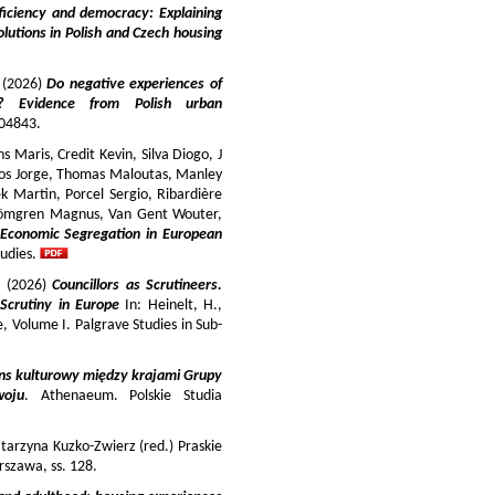
iciency and democracy: Explaining
lutions in Polish and Czech housing
y (2026)
Do negative experiences of
s? Evidence from Polish urban
 104843.
 Maris, Credit Kevin, Silva Diogo, J
iros Jorge, Thomas Maloutas, Manley
k Martin, Porcel Sergio, Ribardière
Strömgren Magnus, Van Gent Wouter,
-Economic Segregation in European
udies.
a (2026)
Councillors as Scrutineers.
Scrutiny in Europe
In: Heinelt, H.,
pe, Volume I. Palgrave Studies in Sub-
ns kulturowy między krajami Grupy
woju
. Athenaeum. Polskie Studia
tarzyna Kuzko-Zwierz (red.) Praskie
szawa, ss. 128.