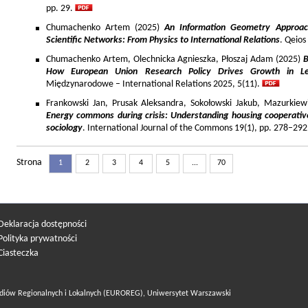
pp. 29.
Chumachenko Artem (2025)
An Information Geometry Approach
Scientific Networks: From Physics to International Relations
. Qeios
Chumachenko Artem, Olechnicka Agnieszka, Płoszaj Adam (2025)
B
How European Union Research Policy Drives Growth in Le
Międzynarodowe – International Relations 2025, 5(11).
Frankowski Jan, Prusak Aleksandra, Sokołowski Jakub, Mazurkiew
Energy commons during crisis: Understanding housing cooperativ
sociology
. International Journal of the Commons 19(1), pp. 278–292
Strona
1
2
3
4
5
...
70
Deklaracja dostępności
Polityka prywatności
Ciasteczka
diów Regionalnych i Lokalnych (EUROREG), Uniwersytet Warszawski