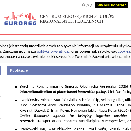
A
A
Wysoki kontrast
A
okies (ciasteczek) umożliwiających zapisywanie informacji na urządzeniu użytko
. Zapoznaj się z naszą
polityką prywatności
oraz opisem jak zablokować
cookies
asz zgodę na pozostawianie cookies zgodnie z Twoimi bieżącymi ustawieniami pr
Publikacje
Boschma Ron, Iammarino Simona, Olechnicka Agnieszka (2026)
I
internationalisation of place-based innovation policy
. J Int Bus Poli
Czepkiewicz Michał, Mattioli Giulio, Schmidt Filip, Willberg Elias, K
Dick, Gosztonyi Ákos, Raudsepp Johanna, Ala-Mantila Sanna, Ja
Krysiński Dawid, Dillman Kevin, Heinonen Jukka, Næss Peter (2026)
limits: Research agenda for bringing together corridor
research
. Transportation Research Interdisciplinary Perspectives, 
Frankowski Jan, Mazurkiewicz Joanna, Stará Soňa, Prusak Aleks