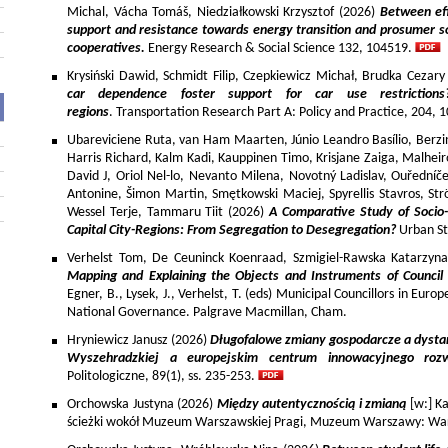
Michal, Vácha Tomáš, Niedziałkowski Krzysztof (2026)
Between eff
support and resistance towards energy transition and prosumer so
cooperatives.
Energy Research & Social Science 132, 104519.
Krysiński Dawid, Schmidt Filip, Czepkiewicz Michał, Brudka Cezar
car dependence foster support for car use restriction
regions
. Transportation Research Part A: Policy and Practice, 204,
Ubareviciene Ruta, van Ham Maarten, Júnio Leandro Basílio, Berzins
Harris Richard, Kalm Kadi, Kauppinen Timo, Krisjane Zaiga, Malhe
David J, Oriol Nel-lo, Nevanto Milena, Novotný Ladislav, Ouředníče
Antonine, Šimon Martin, Smętkowski Maciej, Spyrellis Stavros, 
Wessel Terje, Tammaru Tiit (2026)
A Comparative Study of Socio
Capital City-Regions: From Segregation to Desegregation?
Urban St
Verhelst Tom, De Ceuninck Koenraad, Szmigiel-Rawska Katarzyn
Mapping and Explaining the Objects and Instruments of Council 
Egner, B., Lysek, J., Verhelst, T. (eds) Municipal Councillors in Euro
National Governance. Palgrave Macmillan, Cham.
Hryniewicz Janusz (2026)
Długofalowe zmiany gospodarcze a dysta
Wyszehradzkiej a europejskim centrum innowacyjnego roz
Politologiczne, 89(1), ss. 235-253.
Orchowska Justyna (2026)
Między autentycznością i zmianą
[w:] Ka
ścieżki wokół Muzeum Warszawskiej Pragi, Muzeum Warszawy: War