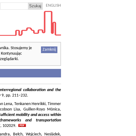
ENGLISH
wnika. Stosujemy je
Zamknij
. Kontynuując
zeglądarki.
nterregional collaboration and the
cy 9, pp. 211–232.
ilian Lena, Tenkanen Henrikki, Timmer
cobson Lisa, Guillen-Royo Mònica,
Sufficient mobility and access within
 frameworks and transportation
37, 102029.
andra, Bełch, Wojciech, Nesládek,