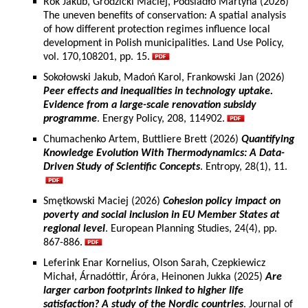
Rok Jakub, Grodzicki Maciej, Podsiadło Martyna (2026)
The uneven benefits of conservation: A spatial analysis
of how different protection regimes influence local
development in Polish municipalities. Land Use Policy,
vol. 170,108201, pp. 15.
Sokołowski Jakub, Madoń Karol, Frankowski Jan (2026)
Peer effects and inequalities in technology uptake.
Evidence from a large-scale renovation subsidy
programme
. Energy Policy, 208, 114902.
Chumachenko Artem, Buttliere Brett (2026)
Quantifying
Knowledge Evolution With Thermodynamics: A Data-
Driven Study of Scientific Concepts
. Entropy, 28(1), 11.
Smętkowski Maciej (2026)
Cohesion policy impact on
poverty and social inclusion in EU Member States at
regional level
. European Planning Studies, 24(4), pp.
867-886.
Leferink Enar Kornelius, Olson Sarah, Czepkiewicz
Michał, Árnadóttir, Áróra, Heinonen Jukka (2025)
Are
larger carbon footprints linked to higher life
satisfaction? A study of the Nordic countries
. Journal of