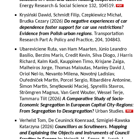
Energy Research & Social Science 132, 104519.
Krysiński Dawid, Schmidt Filip, Czepkiewicz Michał,
Brudka Cezary (2026)
Do negative experiences of car
dependence foster support for car use restrictions?
Evidence from Polish urban regions
. Transportation
Research Part A: Policy and Practice, 204, 104843.
Ubareviciene Ruta, van Ham Maarten, Júnio Leandro
Basílio, Berzins Maris, Credit Kevin, Silva Diogo, J Harris
Richard, Kalm Kadi, Kauppinen Timo, Krisjane Zaiga,
Malheiros Jorge, Thomas Maloutas, Manley David J,
Oriol Nel-lo, Nevanto Milena, Novotný Ladislav,
Ouředníček Martin, Porcel Sergio, Ribardière Antonine,
Šimon Martin, Smętkowski Maciej, Spyrellis Stavros,
Strömgren Magnus, Van Gent Wouter, Wessel Terje,
Tammaru Tiit (2026)
A Comparative Study of Socio-
Economic Segregation in European Capital City-Regions:
From Segregation to Desegregation?
Urban Studies.
Verhelst Tom, De Ceuninck Koenraad, Szmigiel-Rawska
Katarzyna (2026)
Councillors as Scrutineers. Mapping
and Explaining the Objects and Instruments of Council