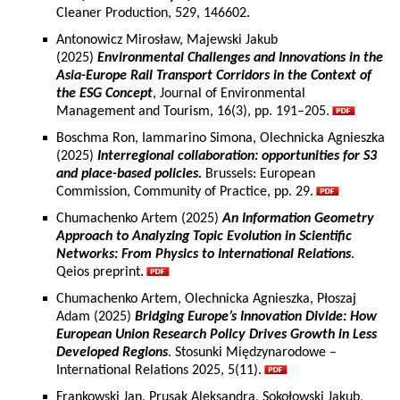
Cleaner Production, 529, 146602.
Antonowicz Mirosław, Majewski Jakub
(2025)
Environmental Challenges and Innovations in the
Asia-Europe Rail Transport Corridors in the Context of
the ESG Concept
, Journal of Environmental
Management and Tourism, 16(3), pp. 191–205.
Boschma Ron, Iammarino Simona, Olechnicka Agnieszka
(2025)
Interregional collaboration: opportunities for S3
and place-based policies.
Brussels: European
Commission, Community of Practice, pp. 29.
Chumachenko Artem (2025)
An Information Geometry
Approach to Analyzing Topic Evolution in Scientific
Networks: From Physics to International Relations
.
Qeios preprint.
Chumachenko Artem, Olechnicka Agnieszka, Płoszaj
Adam (2025)
Bridging Europe’s Innovation Divide: How
European Union Research Policy Drives Growth in Less
Developed Regions
. Stosunki Międzynarodowe –
International Relations 2025, 5(11).
Frankowski Jan, Prusak Aleksandra, Sokołowski Jakub,