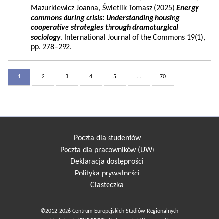
Mazurkiewicz Joanna, Świetlik Tomasz (2025)
Energy
commons during crisis: Understanding housing
cooperative strategies through dramaturgical
sociology
. International Journal of the Commons 19(1),
pp. 278–292.
1
2
3
4
5
...
70
Poczta dla studentów
Poczta dla pracowników (UW)
Deklaracja dostępności
Polityka prywatności
Ciasteczka
©2012-2026 Centrum Europejskich Studiów Regionalnych