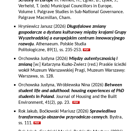
Scrutiny in Europe
In: Heinelt, H., Egner, B., Lysek, J.,
Verhelst, T. (eds) Municipal Councillors in Europe,
Volume I. Palgrave Studies in Sub-National Governance.
Palgrave Macmillan, Cham.
Hryniewicz Janusz (2026)
Długofalowe zmiany
gospodarcze a dystans kulturowy między krajami Grupy
Wyszehradzkiej a europejskim centrum innowacyjnego
rozwoju
. Athenaeum. Polskie Studia
Politologiczne, 89(1), ss. 235-253.
Orchowska Justyna (2026)
Między autentycznością i
zmianą
[w:] Katarzyna Kuzko-Zwierz (red.) Praskie ścieżki
wokół Muzeum Warszawskiej Pragi, Muzeum Warszawy:
Warszawa, ss. 128.
Orchowska Justyna, Wróblewska Nina (2026)
Between
student life and adulthood: housing experiences of PhD
students in Poland
. Journal of Housing and the Built
Environment, 41(2), pp. 23.
Rok Jakub, Boćkowski Mariusz (2026)
Sprawiedliwa
transformacja obszarów przyrodniczo cennych
. Bystra,
ss. 111.