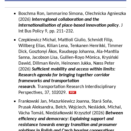
Boschma Ron, Iammarino Simona, Olechnicka Agnieszka
(2026)
Interregional collaboration and the
internationalisation of place-based innovation policy
. J
Int Bus Policy 9, pp. 211–232.
Czepkiewicz Michał, Mattioli Giulio, Schmidt Filip,
Willberg Elias, Kilian Lena, Tenkanen Henrikki, Timmer
Dick, Gosztonyi Ákos, Raudsepp Johanna, Ala-Mantila
Sanna, Jacobson Lisa, Guillen-Royo Mònica, Krysiński
Dawid, Dillman Kevin, Heinonen Jukka, Næss Peter
(2026)
Sufficient mobility and access within limits:
Research agenda for bringing together corridor
frameworks and transportation
research
. Transportation Research Interdisciplinary
Perspectives, 37, 102029.
Frankowski Jan, Mazurkiewicz Joanna, Stará Soňa,
Prusak Aleksandra, Bełch, Wojciech, Nesládek, Michal,
Vácha Tomáš, Niedziałkowski Krzysztof (2026)
Between
efficiency and democracy: Explaining support and
resistance towards energy transition and prosumer
solutions in Polish and Czech housing cooperatives.