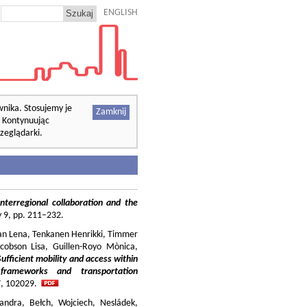
ENGLISH
wnika. Stosujemy je
Zamknij
. Kontynuując
zeglądarki.
nterregional collaboration and the
cy 9, pp. 211–232.
ilian Lena, Tenkanen Henrikki, Timmer
cobson Lisa, Guillen-Royo Mònica,
Sufficient mobility and access within
 frameworks and transportation
37, 102029.
andra, Bełch, Wojciech, Nesládek,