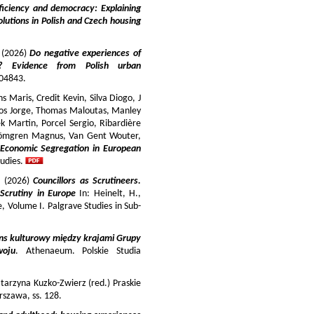
iciency and democracy: Explaining
lutions in Polish and Czech housing
y (2026)
Do negative experiences of
s? Evidence from Polish urban
 104843.
 Maris, Credit Kevin, Silva Diogo, J
iros Jorge, Thomas Maloutas, Manley
k Martin, Porcel Sergio, Ribardière
Strömgren Magnus, Van Gent Wouter,
-Economic Segregation in European
udies.
a (2026)
Councillors as Scrutineers.
Scrutiny in Europe
In: Heinelt, H.,
pe, Volume I. Palgrave Studies in Sub-
ns kulturowy między krajami Grupy
woju
. Athenaeum. Polskie Studia
tarzyna Kuzko-Zwierz (red.) Praskie
szawa, ss. 128.