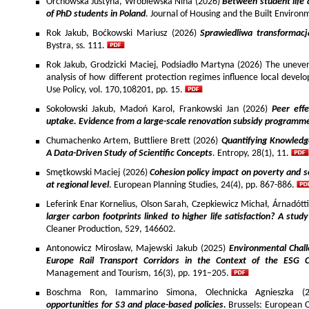
Orchowska Justyna, Wróblewska Nina (2026)
Between student life 
of PhD students in Poland
. Journal of Housing and the Built Environ
Rok Jakub, Boćkowski Mariusz (2026)
Sprawiedliwa transformac
Bystra, ss. 111.
Rok Jakub, Grodzicki Maciej, Podsiadło Martyna (2026) The uneven 
analysis of how different protection regimes influence local develo
Use Policy, vol. 170,108201, pp. 15.
Sokołowski Jakub, Madoń Karol, Frankowski Jan (2026)
Peer effe
uptake. Evidence from a large-scale renovation subsidy programm
Chumachenko Artem, Buttliere Brett (2026)
Quantifying Knowledg
A Data-Driven Study of Scientific Concepts
. Entropy, 28(1), 11.
Smętkowski Maciej (2026)
Cohesion policy impact on poverty and s
at regional level
. European Planning Studies, 24(4), pp. 867-886.
Leferink Enar Kornelius, Olson Sarah, Czepkiewicz Michał, Árnadótt
larger carbon footprints linked to higher life satisfaction? A stud
Cleaner Production, 529, 146602.
Antonowicz Mirosław, Majewski Jakub (2025)
Environmental Chall
Europe Rail Transport Corridors in the Context of the ESG 
Management and Tourism, 16(3), pp. 191–205.
Boschma Ron, Iammarino Simona, Olechnicka Agnieszka (2
opportunities for S3 and place-based policies.
Brussels: European 