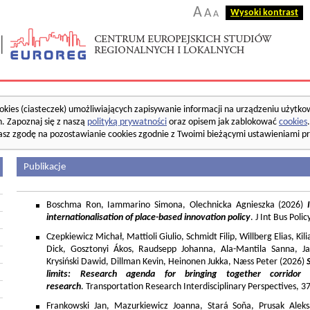
A
A
Wysoki kontrast
A
okies (ciasteczek) umożliwiających zapisywanie informacji na urządzeniu użytko
. Zapoznaj się z naszą
polityką prywatności
oraz opisem jak zablokować
cookies
asz zgodę na pozostawianie cookies zgodnie z Twoimi bieżącymi ustawieniami pr
Publikacje
Boschma Ron, Iammarino Simona, Olechnicka Agnieszka (2026)
I
internationalisation of place-based innovation policy
. J Int Bus Poli
Czepkiewicz Michał, Mattioli Giulio, Schmidt Filip, Willberg Elias, K
Dick, Gosztonyi Ákos, Raudsepp Johanna, Ala-Mantila Sanna, Ja
Krysiński Dawid, Dillman Kevin, Heinonen Jukka, Næss Peter (2026)
limits: Research agenda for bringing together corridor
research
. Transportation Research Interdisciplinary Perspectives, 
Frankowski Jan, Mazurkiewicz Joanna, Stará Soňa, Prusak Aleks