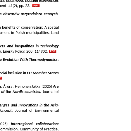
and adulthood: housing experiences
ment, 41(2), pp. 23.
ja obszarów przyrodniczo cennych
.
benefits of conservation: A spatial
pment in Polish municipalities. Land
cts and inequalities in technology
e
. Energy Policy, 208, 114902.
e Evolution With Thermodynamics:
ocial inclusion in EU Member States
ir, Áróra, Heinonen Jukka (2025)
Are
y of the Nordic countries
. Journal of
enges and Innovations in the Asia-
Concept
, Journal of Environmental
025)
Interregional collaboration:
Commission, Community of Practice,