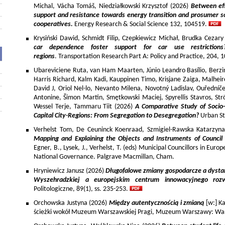
Michal, Vácha Tomáš, Niedziałkowski Krzysztof (2026)
Between eff
support and resistance towards energy transition and prosumer so
cooperatives.
Energy Research & Social Science 132, 104519.
Krysiński Dawid, Schmidt Filip, Czepkiewicz Michał, Brudka Cezar
car dependence foster support for car use restriction
regions
. Transportation Research Part A: Policy and Practice, 204,
Ubareviciene Ruta, van Ham Maarten, Júnio Leandro Basílio, Berzins
Harris Richard, Kalm Kadi, Kauppinen Timo, Krisjane Zaiga, Malhe
David J, Oriol Nel-lo, Nevanto Milena, Novotný Ladislav, Ouředníče
Antonine, Šimon Martin, Smętkowski Maciej, Spyrellis Stavros, 
Wessel Terje, Tammaru Tiit (2026)
A Comparative Study of Socio
Capital City-Regions: From Segregation to Desegregation?
Urban St
Verhelst Tom, De Ceuninck Koenraad, Szmigiel-Rawska Katarzyn
Mapping and Explaining the Objects and Instruments of Council 
Egner, B., Lysek, J., Verhelst, T. (eds) Municipal Councillors in Euro
National Governance. Palgrave Macmillan, Cham.
Hryniewicz Janusz (2026)
Długofalowe zmiany gospodarcze a dysta
Wyszehradzkiej a europejskim centrum innowacyjnego roz
Politologiczne, 89(1), ss. 235-253.
Orchowska Justyna (2026)
Między autentycznością i zmianą
[w:] Ka
ścieżki wokół Muzeum Warszawskiej Pragi, Muzeum Warszawy: War