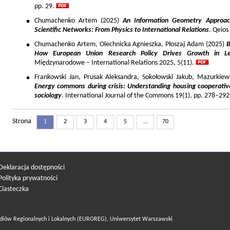
pp. 29.
Chumachenko Artem (2025)
An Information Geometry Approach
Scientific Networks: From Physics to International Relations
. Qeios
Chumachenko Artem, Olechnicka Agnieszka, Płoszaj Adam (2025)
B
How European Union Research Policy Drives Growth in Le
Międzynarodowe – International Relations 2025, 5(11).
Frankowski Jan, Prusak Aleksandra, Sokołowski Jakub, Mazurkiew
Energy commons during crisis: Understanding housing cooperativ
sociology
. International Journal of the Commons 19(1), pp. 278–292
Strona
1
2
3
4
5
...
70
Deklaracja dostępności
Polityka prywatności
Ciasteczka
diów Regionalnych i Lokalnych (EUROREG), Uniwersytet Warszawski