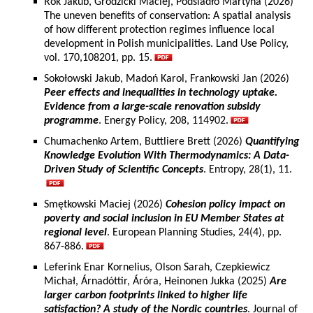
Rok Jakub, Grodzicki Maciej, Podsiadło Martyna (2026)
The uneven benefits of conservation: A spatial analysis
of how different protection regimes influence local
development in Polish municipalities. Land Use Policy,
vol. 170,108201, pp. 15.
Sokołowski Jakub, Madoń Karol, Frankowski Jan (2026)
Peer effects and inequalities in technology uptake.
Evidence from a large-scale renovation subsidy
programme
. Energy Policy, 208, 114902.
Chumachenko Artem, Buttliere Brett (2026)
Quantifying
Knowledge Evolution With Thermodynamics: A Data-
Driven Study of Scientific Concepts
. Entropy, 28(1), 11.
Smętkowski Maciej (2026)
Cohesion policy impact on
poverty and social inclusion in EU Member States at
regional level
. European Planning Studies, 24(4), pp.
867-886.
Leferink Enar Kornelius, Olson Sarah, Czepkiewicz
Michał, Árnadóttir, Áróra, Heinonen Jukka (2025)
Are
larger carbon footprints linked to higher life
satisfaction? A study of the Nordic countries
. Journal of