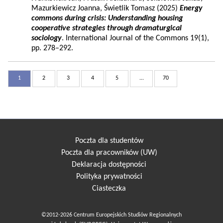
Mazurkiewicz Joanna, Świetlik Tomasz (2025)
Energy
commons during crisis: Understanding housing
cooperative strategies through dramaturgical
sociology
. International Journal of the Commons 19(1),
pp. 278–292.
1
2
3
4
5
...
70
Poczta dla studentów
Poczta dla pracowników (UW)
Deklaracja dostępności
Polityka prywatności
Ciasteczka
©2012-2026 Centrum Europejskich Studiów Regionalnych