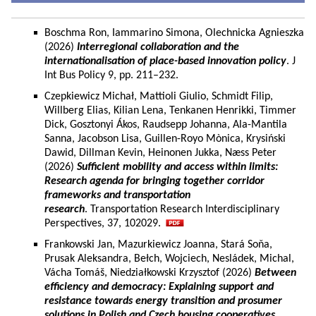
Boschma Ron, Iammarino Simona, Olechnicka Agnieszka
(2026)
Interregional collaboration and the
internationalisation of place-based innovation policy
. J
Int Bus Policy 9, pp. 211–232.
Czepkiewicz Michał, Mattioli Giulio, Schmidt Filip,
Willberg Elias, Kilian Lena, Tenkanen Henrikki, Timmer
Dick, Gosztonyi Ákos, Raudsepp Johanna, Ala-Mantila
Sanna, Jacobson Lisa, Guillen-Royo Mònica, Krysiński
Dawid, Dillman Kevin, Heinonen Jukka, Næss Peter
(2026)
Sufficient mobility and access within limits:
Research agenda for bringing together corridor
frameworks and transportation
research
. Transportation Research Interdisciplinary
Perspectives, 37, 102029.
Frankowski Jan, Mazurkiewicz Joanna, Stará Soňa,
Prusak Aleksandra, Bełch, Wojciech, Nesládek, Michal,
Vácha Tomáš, Niedziałkowski Krzysztof (2026)
Between
efficiency and democracy: Explaining support and
resistance towards energy transition and prosumer
solutions in Polish and Czech housing cooperatives.