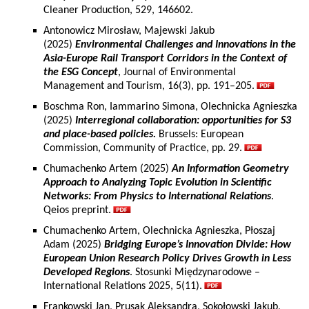
Cleaner Production, 529, 146602.
Antonowicz Mirosław, Majewski Jakub
(2025)
Environmental Challenges and Innovations in the
Asia-Europe Rail Transport Corridors in the Context of
the ESG Concept
, Journal of Environmental
Management and Tourism, 16(3), pp. 191–205.
Boschma Ron, Iammarino Simona, Olechnicka Agnieszka
(2025)
Interregional collaboration: opportunities for S3
and place-based policies.
Brussels: European
Commission, Community of Practice, pp. 29.
Chumachenko Artem (2025)
An Information Geometry
Approach to Analyzing Topic Evolution in Scientific
Networks: From Physics to International Relations
.
Qeios preprint.
Chumachenko Artem, Olechnicka Agnieszka, Płoszaj
Adam (2025)
Bridging Europe’s Innovation Divide: How
European Union Research Policy Drives Growth in Less
Developed Regions
. Stosunki Międzynarodowe –
International Relations 2025, 5(11).
Frankowski Jan, Prusak Aleksandra, Sokołowski Jakub,