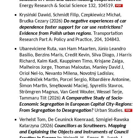
Energy Research & Social Science 132, 104519.
Krysiński Dawid, Schmidt Filip, Czepkiewicz Michał,
Brudka Cezary (2026)
Do negative experiences of car
dependence foster support for car use restrictions?
Evidence from Polish urban regions
. Transportation
Research Part A: Policy and Practice, 204, 104843.
Ubareviciene Ruta, van Ham Maarten, Júnio Leandro
Basílio, Berzins Maris, Credit Kevin, Silva Diogo, J Harris
Richard, Kalm Kadi, Kauppinen Timo, Krisjane Zaiga,
Malheiros Jorge, Thomas Maloutas, Manley David J,
Oriol Nel-lo, Nevanto Milena, Novotný Ladislav,
Ouředníček Martin, Porcel Sergio, Ribardière Antonine,
Šimon Martin, Smętkowski Maciej, Spyrellis Stavros,
Strömgren Magnus, Van Gent Wouter, Wessel Terje,
Tammaru Tiit (2026)
A Comparative Study of Socio-
Economic Segregation in European Capital City-Regions:
From Segregation to Desegregation?
Urban Studies.
Verhelst Tom, De Ceuninck Koenraad, Szmigiel-Rawska
Katarzyna (2026)
Councillors as Scrutineers. Mapping
and Explaining the Objects and Instruments of Council