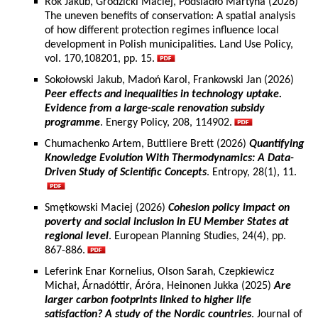
Rok Jakub, Grodzicki Maciej, Podsiadło Martyna (2026)
The uneven benefits of conservation: A spatial analysis
of how different protection regimes influence local
development in Polish municipalities. Land Use Policy,
vol. 170,108201, pp. 15.
Sokołowski Jakub, Madoń Karol, Frankowski Jan (2026)
Peer effects and inequalities in technology uptake.
Evidence from a large-scale renovation subsidy
programme
. Energy Policy, 208, 114902.
Chumachenko Artem, Buttliere Brett (2026)
Quantifying
Knowledge Evolution With Thermodynamics: A Data-
Driven Study of Scientific Concepts
. Entropy, 28(1), 11.
Smętkowski Maciej (2026)
Cohesion policy impact on
poverty and social inclusion in EU Member States at
regional level
. European Planning Studies, 24(4), pp.
867-886.
Leferink Enar Kornelius, Olson Sarah, Czepkiewicz
Michał, Árnadóttir, Áróra, Heinonen Jukka (2025)
Are
larger carbon footprints linked to higher life
satisfaction? A study of the Nordic countries
. Journal of