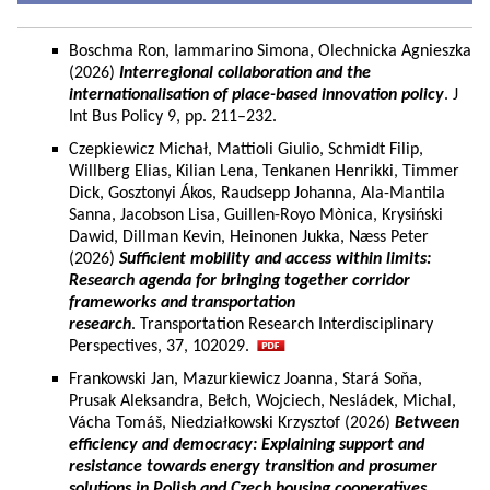
Boschma Ron, Iammarino Simona, Olechnicka Agnieszka
(2026)
Interregional collaboration and the
internationalisation of place-based innovation policy
. J
Int Bus Policy 9, pp. 211–232.
Czepkiewicz Michał, Mattioli Giulio, Schmidt Filip,
Willberg Elias, Kilian Lena, Tenkanen Henrikki, Timmer
Dick, Gosztonyi Ákos, Raudsepp Johanna, Ala-Mantila
Sanna, Jacobson Lisa, Guillen-Royo Mònica, Krysiński
Dawid, Dillman Kevin, Heinonen Jukka, Næss Peter
(2026)
Sufficient mobility and access within limits:
Research agenda for bringing together corridor
frameworks and transportation
research
. Transportation Research Interdisciplinary
Perspectives, 37, 102029.
Frankowski Jan, Mazurkiewicz Joanna, Stará Soňa,
Prusak Aleksandra, Bełch, Wojciech, Nesládek, Michal,
Vácha Tomáš, Niedziałkowski Krzysztof (2026)
Between
efficiency and democracy: Explaining support and
resistance towards energy transition and prosumer
solutions in Polish and Czech housing cooperatives.