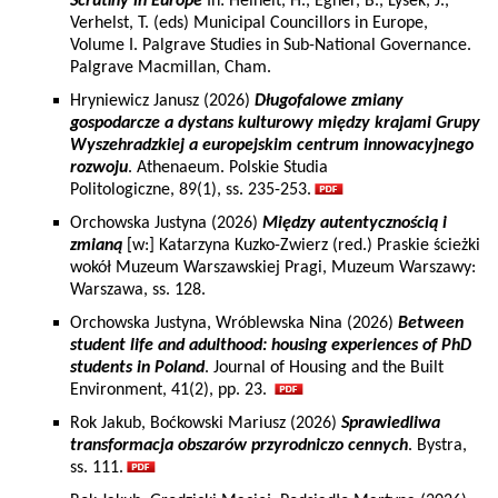
Scrutiny in Europe
In: Heinelt, H., Egner, B., Lysek, J.,
Verhelst, T. (eds) Municipal Councillors in Europe,
Volume I. Palgrave Studies in Sub-National Governance.
Palgrave Macmillan, Cham.
Hryniewicz Janusz (2026)
Długofalowe zmiany
gospodarcze a dystans kulturowy między krajami Grupy
Wyszehradzkiej a europejskim centrum innowacyjnego
rozwoju
. Athenaeum. Polskie Studia
Politologiczne, 89(1), ss. 235-253.
Orchowska Justyna (2026)
Między autentycznością i
zmianą
[w:] Katarzyna Kuzko-Zwierz (red.) Praskie ścieżki
wokół Muzeum Warszawskiej Pragi, Muzeum Warszawy:
Warszawa, ss. 128.
Orchowska Justyna, Wróblewska Nina (2026)
Between
student life and adulthood: housing experiences of PhD
students in Poland
. Journal of Housing and the Built
Environment, 41(2), pp. 23.
Rok Jakub, Boćkowski Mariusz (2026)
Sprawiedliwa
transformacja obszarów przyrodniczo cennych
. Bystra,
ss. 111.