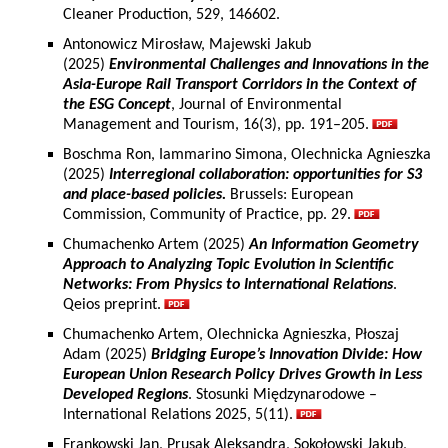
Cleaner Production, 529, 146602.
Antonowicz Mirosław, Majewski Jakub
(2025)
Environmental Challenges and Innovations in the
Asia-Europe Rail Transport Corridors in the Context of
the ESG Concept
, Journal of Environmental
Management and Tourism, 16(3), pp. 191–205.
Boschma Ron, Iammarino Simona, Olechnicka Agnieszka
(2025)
Interregional collaboration: opportunities for S3
and place-based policies.
Brussels: European
Commission, Community of Practice, pp. 29.
Chumachenko Artem (2025)
An Information Geometry
Approach to Analyzing Topic Evolution in Scientific
Networks: From Physics to International Relations
.
Qeios preprint.
Chumachenko Artem, Olechnicka Agnieszka, Płoszaj
Adam (2025)
Bridging Europe’s Innovation Divide: How
European Union Research Policy Drives Growth in Less
Developed Regions
. Stosunki Międzynarodowe –
International Relations 2025, 5(11).
Frankowski Jan, Prusak Aleksandra, Sokołowski Jakub,