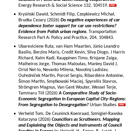
Energy Research & Social Science 132, 104519.
Krysiński Dawid, Schmidt Filip, Czepkiewicz Michał,
Brudka Cezary (2026)
Do negative experiences of car
dependence foster support for car use restrictions?
Evidence from Polish urban regions
. Transportation
Research Part A: Policy and Practice, 204, 104843.
Ubareviciene Ruta, van Ham Maarten, Júnio Leandro
Basílio, Berzins Maris, Credit Kevin, Silva Diogo, J Harris
Richard, Kalm Kadi, Kauppinen Timo, Krisjane Zaiga,
Malheiros Jorge, Thomas Maloutas, Manley David J,
Oriol Nel-lo, Nevanto Milena, Novotný Ladislav,
Ouředníček Martin, Porcel Sergio, Ribardière Antonine,
Šimon Martin, Smętkowski Maciej, Spyrellis Stavros,
Strömgren Magnus, Van Gent Wouter, Wessel Terje,
Tammaru Tiit (2026)
A Comparative Study of Socio-
Economic Segregation in European Capital City-Regions:
From Segregation to Desegregation?
Urban Studies.
Verhelst Tom, De Ceuninck Koenraad, Szmigiel-Rawska
Katarzyna (2026)
Councillors as Scrutineers. Mapping
and Explaining the Objects and Instruments of Council