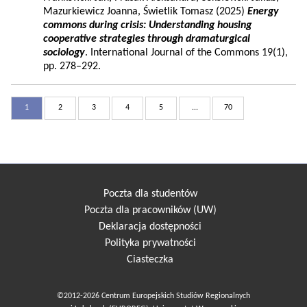
Mazurkiewicz Joanna, Świetlik Tomasz (2025)
Energy
commons during crisis: Understanding housing
cooperative strategies through dramaturgical
sociology
. International Journal of the Commons 19(1),
pp. 278–292.
1
2
3
4
5
...
70
Poczta dla studentów
Poczta dla pracowników (UW)
Deklaracja dostępności
Polityka prywatności
Ciasteczka
©2012-2026 Centrum Europejskich Studiów Regionalnych