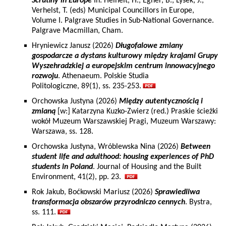
Scrutiny in Europe
In: Heinelt, H., Egner, B., Lysek, J.,
Verhelst, T. (eds) Municipal Councillors in Europe,
Volume I. Palgrave Studies in Sub-National Governance.
Palgrave Macmillan, Cham.
Hryniewicz Janusz (2026)
Długofalowe zmiany
gospodarcze a dystans kulturowy między krajami Grupy
Wyszehradzkiej a europejskim centrum innowacyjnego
rozwoju
. Athenaeum. Polskie Studia
Politologiczne, 89(1), ss. 235-253.
Orchowska Justyna (2026)
Między autentycznością i
zmianą
[w:] Katarzyna Kuzko-Zwierz (red.) Praskie ścieżki
wokół Muzeum Warszawskiej Pragi, Muzeum Warszawy:
Warszawa, ss. 128.
Orchowska Justyna, Wróblewska Nina (2026)
Between
student life and adulthood: housing experiences of PhD
students in Poland
. Journal of Housing and the Built
Environment, 41(2), pp. 23.
Rok Jakub, Boćkowski Mariusz (2026)
Sprawiedliwa
transformacja obszarów przyrodniczo cennych
. Bystra,
ss. 111.