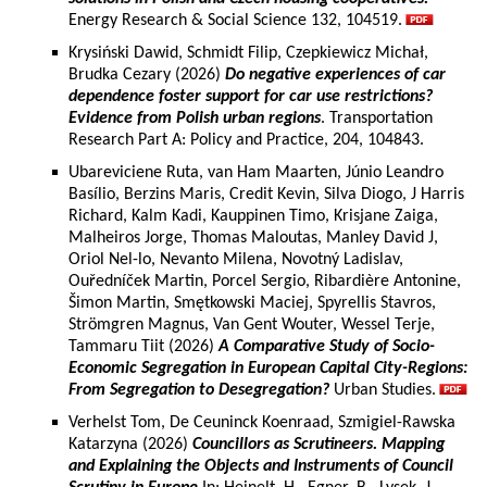
Energy Research & Social Science 132, 104519.
Krysiński Dawid, Schmidt Filip, Czepkiewicz Michał,
Brudka Cezary (2026)
Do negative experiences of car
dependence foster support for car use restrictions?
Evidence from Polish urban regions
. Transportation
Research Part A: Policy and Practice, 204, 104843.
Ubareviciene Ruta, van Ham Maarten, Júnio Leandro
Basílio, Berzins Maris, Credit Kevin, Silva Diogo, J Harris
Richard, Kalm Kadi, Kauppinen Timo, Krisjane Zaiga,
Malheiros Jorge, Thomas Maloutas, Manley David J,
Oriol Nel-lo, Nevanto Milena, Novotný Ladislav,
Ouředníček Martin, Porcel Sergio, Ribardière Antonine,
Šimon Martin, Smętkowski Maciej, Spyrellis Stavros,
Strömgren Magnus, Van Gent Wouter, Wessel Terje,
Tammaru Tiit (2026)
A Comparative Study of Socio-
Economic Segregation in European Capital City-Regions:
From Segregation to Desegregation?
Urban Studies.
Verhelst Tom, De Ceuninck Koenraad, Szmigiel-Rawska
Katarzyna (2026)
Councillors as Scrutineers. Mapping
and Explaining the Objects and Instruments of Council