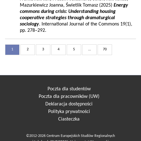
Mazurkiewicz Joanna, Świetlik Tomasz (2025)
Energy
commons during crisis: Understanding housing
cooperative strategies through dramaturgical
sociology
. International Journal of the Commons 19(1),
pp. 278–292.
1
2
3
4
5
...
70
Poczta dla studentów
Poczta dla pracowników (UW)
Deklaracja dostępności
Polityka prywatności
Ciasteczka
©2012-2026 Centrum Europejskich Studiów Regionalnych