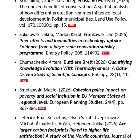
Rok Jakub, Grodzicki Maciej, Podsiadło Martyna (2026)
The uneven benefits of conservation: A spatial analysis
of how different protection regimes influence local
development in Polish municipalities. Land Use Policy,
vol. 170,108201, pp. 15.
Sokołowski Jakub, Madoń Karol, Frankowski Jan (2026)
Peer effects and inequalities in technology uptake.
Evidence from a large-scale renovation subsidy
programme
. Energy Policy, 208, 114902.
Chumachenko Artem, Buttliere Brett (2026)
Quantifying
Knowledge Evolution With Thermodynamics: A Data-
Driven Study of Scientific Concepts
. Entropy, 28(1), 11.
Smętkowski Maciej (2026)
Cohesion policy impact on
poverty and social inclusion in EU Member States at
regional level
. European Planning Studies, 24(4), pp.
867-886.
Leferink Enar Kornelius, Olson Sarah, Czepkiewicz
Michał, Árnadóttir, Áróra, Heinonen Jukka (2025)
Are
larger carbon footprints linked to higher life
satisfaction? A study of the Nordic countries
. Journal of