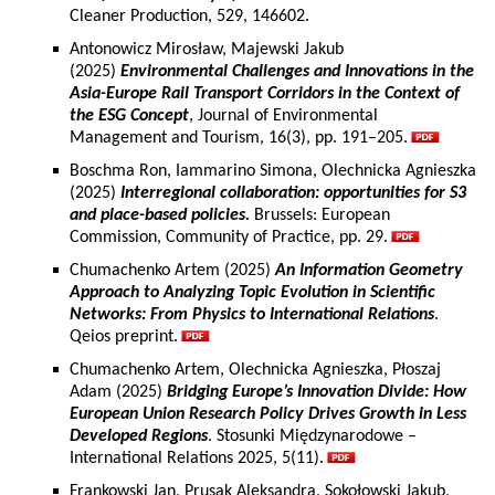
Cleaner Production, 529, 146602.
Antonowicz Mirosław, Majewski Jakub
(2025)
Environmental Challenges and Innovations in the
Asia-Europe Rail Transport Corridors in the Context of
the ESG Concept
, Journal of Environmental
Management and Tourism, 16(3), pp. 191–205.
Boschma Ron, Iammarino Simona, Olechnicka Agnieszka
(2025)
Interregional collaboration: opportunities for S3
and place-based policies.
Brussels: European
Commission, Community of Practice, pp. 29.
Chumachenko Artem (2025)
An Information Geometry
Approach to Analyzing Topic Evolution in Scientific
Networks: From Physics to International Relations
.
Qeios preprint.
Chumachenko Artem, Olechnicka Agnieszka, Płoszaj
Adam (2025)
Bridging Europe’s Innovation Divide: How
European Union Research Policy Drives Growth in Less
Developed Regions
. Stosunki Międzynarodowe –
International Relations 2025, 5(11).
Frankowski Jan, Prusak Aleksandra, Sokołowski Jakub,