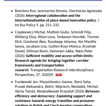
Boschma Ron, Iammarino Simona, Olechnicka Agnieszka
(2026)
Interregional collaboration and the
internationalisation of place-based innovation policy
. J
Int Bus Policy 9, pp. 211–232.
Czepkiewicz Michał, Mattioli Giulio, Schmidt Filip,
Willberg Elias, Kilian Lena, Tenkanen Henrikki, Timmer
Dick, Gosztonyi Ákos, Raudsepp Johanna, Ala-Mantila
Sanna, Jacobson Lisa, Guillen-Royo Mònica, Krysiński
Dawid, Dillman Kevin, Heinonen Jukka, Næss Peter
(2026)
Sufficient mobility and access within limits:
Research agenda for bringing together corridor
frameworks and transportation
research
. Transportation Research Interdisciplinary
Perspectives, 37, 102029.
Frankowski Jan, Mazurkiewicz Joanna, Stará Soňa,
Prusak Aleksandra, Bełch, Wojciech, Nesládek, Michal,
Vácha Tomáš, Niedziałkowski Krzysztof (2026)
Between
efficiency and democracy: Explaining support and
resistance towards energy transition and prosumer
solutions in Polish and Czech housing cooperatives.