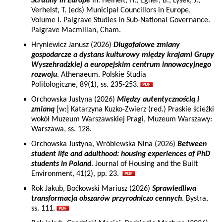
Scrutiny in Europe
In: Heinelt, H., Egner, B., Lysek, J.,
Verhelst, T. (eds) Municipal Councillors in Europe,
Volume I. Palgrave Studies in Sub-National Governance.
Palgrave Macmillan, Cham.
Hryniewicz Janusz (2026)
Długofalowe zmiany
gospodarcze a dystans kulturowy między krajami Grupy
Wyszehradzkiej a europejskim centrum innowacyjnego
rozwoju
. Athenaeum. Polskie Studia
Politologiczne, 89(1), ss. 235-253.
Orchowska Justyna (2026)
Między autentycznością i
zmianą
[w:] Katarzyna Kuzko-Zwierz (red.) Praskie ścieżki
wokół Muzeum Warszawskiej Pragi, Muzeum Warszawy:
Warszawa, ss. 128.
Orchowska Justyna, Wróblewska Nina (2026)
Between
student life and adulthood: housing experiences of PhD
students in Poland
. Journal of Housing and the Built
Environment, 41(2), pp. 23.
Rok Jakub, Boćkowski Mariusz (2026)
Sprawiedliwa
transformacja obszarów przyrodniczo cennych
. Bystra,
ss. 111.