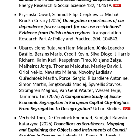
Energy Research & Social Science 132, 104519.
Krysiński Dawid, Schmidt Filip, Czepkiewicz Michał,
Brudka Cezary (2026)
Do negative experiences of car
dependence foster support for car use restrictions?
Evidence from Polish urban regions
. Transportation
Research Part A: Policy and Practice, 204, 104843.
Ubareviciene Ruta, van Ham Maarten, Júnio Leandro
Basílio, Berzins Maris, Credit Kevin, Silva Diogo, J Harris
Richard, Kalm Kadi, Kauppinen Timo, Krisjane Zaiga,
Malheiros Jorge, Thomas Maloutas, Manley David J,
Oriol Nel-lo, Nevanto Milena, Novotný Ladislav,
Ouředníček Martin, Porcel Sergio, Ribardière Antonine,
Šimon Martin, Smętkowski Maciej, Spyrellis Stavros,
Strömgren Magnus, Van Gent Wouter, Wessel Terje,
Tammaru Tiit (2026)
A Comparative Study of Socio-
Economic Segregation in European Capital City-Regions:
From Segregation to Desegregation?
Urban Studies.
Verhelst Tom, De Ceuninck Koenraad, Szmigiel-Rawska
Katarzyna (2026)
Councillors as Scrutineers. Mapping
and Explaining the Objects and Instruments of Council