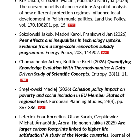
Rok Jakub, Grodzicki Maciej, Podsiadło Martyna (2026)
The uneven benefits of conservation: A spatial analysis
of how different protection regimes influence local
development in Polish municipalities. Land Use Policy,
vol. 170,108201, pp. 15.
Sokołowski Jakub, Madoń Karol, Frankowski Jan (2026)
Peer effects and inequalities in technology uptake.
Evidence from a large-scale renovation subsidy
programme
. Energy Policy, 208, 114902.
Chumachenko Artem, Buttliere Brett (2026)
Quantifying
Knowledge Evolution With Thermodynamics: A Data-
Driven Study of Scientific Concepts
. Entropy, 28(1), 11.
Smętkowski Maciej (2026)
Cohesion policy impact on
poverty and social inclusion in EU Member States at
regional level
. European Planning Studies, 24(4), pp.
867-886.
Leferink Enar Kornelius, Olson Sarah, Czepkiewicz
Michał, Árnadóttir, Áróra, Heinonen Jukka (2025)
Are
larger carbon footprints linked to higher life
satisfaction? A study of the Nordic countries
. Journal of