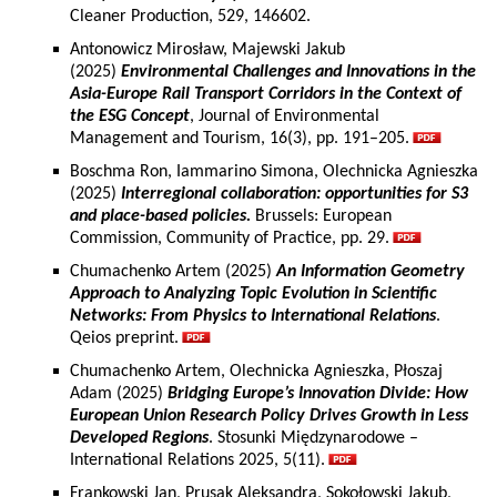
Cleaner Production, 529, 146602.
Antonowicz Mirosław, Majewski Jakub
(2025)
Environmental Challenges and Innovations in the
Asia-Europe Rail Transport Corridors in the Context of
the ESG Concept
, Journal of Environmental
Management and Tourism, 16(3), pp. 191–205.
Boschma Ron, Iammarino Simona, Olechnicka Agnieszka
(2025)
Interregional collaboration: opportunities for S3
and place-based policies.
Brussels: European
Commission, Community of Practice, pp. 29.
Chumachenko Artem (2025)
An Information Geometry
Approach to Analyzing Topic Evolution in Scientific
Networks: From Physics to International Relations
.
Qeios preprint.
Chumachenko Artem, Olechnicka Agnieszka, Płoszaj
Adam (2025)
Bridging Europe’s Innovation Divide: How
European Union Research Policy Drives Growth in Less
Developed Regions
. Stosunki Międzynarodowe –
International Relations 2025, 5(11).
Frankowski Jan, Prusak Aleksandra, Sokołowski Jakub,