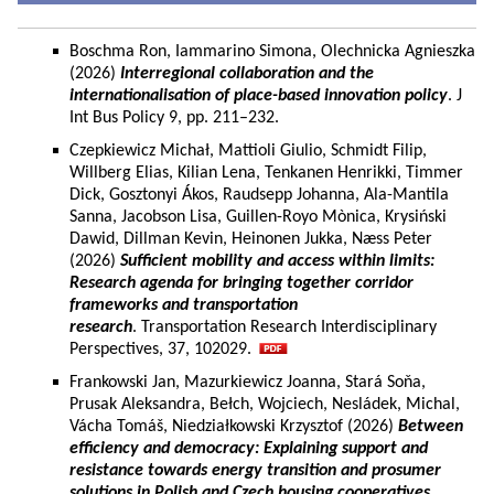
Boschma Ron, Iammarino Simona, Olechnicka Agnieszka
(2026)
Interregional collaboration and the
internationalisation of place-based innovation policy
. J
Int Bus Policy 9, pp. 211–232.
Czepkiewicz Michał, Mattioli Giulio, Schmidt Filip,
Willberg Elias, Kilian Lena, Tenkanen Henrikki, Timmer
Dick, Gosztonyi Ákos, Raudsepp Johanna, Ala-Mantila
Sanna, Jacobson Lisa, Guillen-Royo Mònica, Krysiński
Dawid, Dillman Kevin, Heinonen Jukka, Næss Peter
(2026)
Sufficient mobility and access within limits:
Research agenda for bringing together corridor
frameworks and transportation
research
. Transportation Research Interdisciplinary
Perspectives, 37, 102029.
Frankowski Jan, Mazurkiewicz Joanna, Stará Soňa,
Prusak Aleksandra, Bełch, Wojciech, Nesládek, Michal,
Vácha Tomáš, Niedziałkowski Krzysztof (2026)
Between
efficiency and democracy: Explaining support and
resistance towards energy transition and prosumer
solutions in Polish and Czech housing cooperatives.