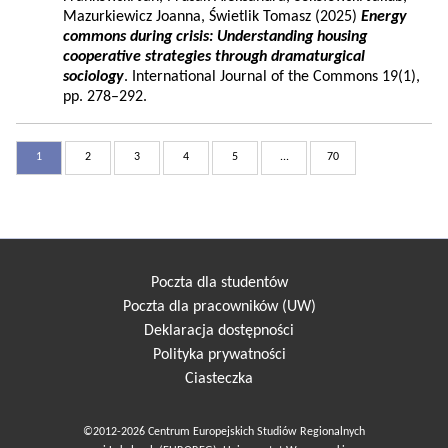
Mazurkiewicz Joanna, Świetlik Tomasz (2025)
Energy
commons during crisis: Understanding housing
cooperative strategies through dramaturgical
sociology
. International Journal of the Commons 19(1),
pp. 278–292.
1
2
3
4
5
...
70
Poczta dla studentów
Poczta dla pracowników (UW)
Deklaracja dostępności
Polityka prywatności
Ciasteczka
©2012-2026 Centrum Europejskich Studiów Regionalnych