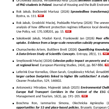
Orchowska Justyna, Wróblewska Nina (2026)
Between student life 
of PhD students in Poland
. Journal of Housing and the Built Environ
Rok Jakub, Boćkowski Mariusz (2026)
Sprawiedliwa transformac
Bystra, ss. 111.
Rok Jakub, Grodzicki Maciej, Podsiadło Martyna (2026) The uneven 
analysis of how different protection regimes influence local develo
Use Policy, vol. 170,108201, pp. 15.
Sokołowski Jakub, Madoń Karol, Frankowski Jan (2026)
Peer effe
uptake. Evidence from a large-scale renovation subsidy programm
Chumachenko Artem, Buttliere Brett (2026)
Quantifying Knowledg
A Data-Driven Study of Scientific Concepts
. Entropy, 28(1), 11.
Smętkowski Maciej (2026)
Cohesion policy impact on poverty and s
at regional level
. European Planning Studies, 24(4), pp. 867-886.
Leferink Enar Kornelius, Olson Sarah, Czepkiewicz Michał, Árnadótt
larger carbon footprints linked to higher life satisfaction? A stud
Cleaner Production, 529, 146602.
Antonowicz Mirosław, Majewski Jakub (2025)
Environmental Chall
Europe Rail Transport Corridors in the Context of the ESG 
Management and Tourism, 16(3), pp. 191–205.
Boschma Ron, Iammarino Simona, Olechnicka Agnieszka (2
opportunities for S3 and place-based policies.
Brussels: European 