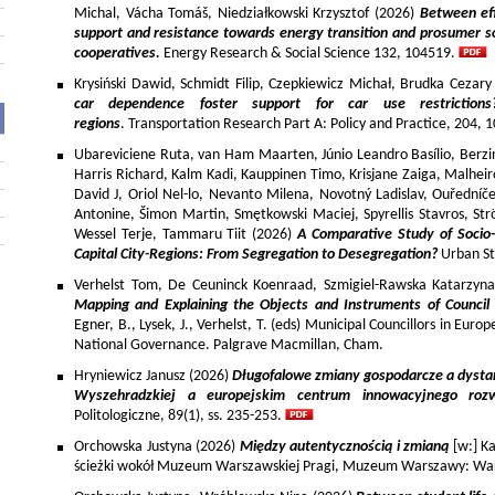
Michal, Vácha Tomáš, Niedziałkowski Krzysztof (2026)
Between eff
support and resistance towards energy transition and prosumer so
cooperatives.
Energy Research & Social Science 132, 104519.
Krysiński Dawid, Schmidt Filip, Czepkiewicz Michał, Brudka Cezar
car dependence foster support for car use restriction
regions
. Transportation Research Part A: Policy and Practice, 204,
Ubareviciene Ruta, van Ham Maarten, Júnio Leandro Basílio, Berzins
Harris Richard, Kalm Kadi, Kauppinen Timo, Krisjane Zaiga, Malhe
David J, Oriol Nel-lo, Nevanto Milena, Novotný Ladislav, Ouředníče
Antonine, Šimon Martin, Smętkowski Maciej, Spyrellis Stavros, 
Wessel Terje, Tammaru Tiit (2026)
A Comparative Study of Socio
Capital City-Regions: From Segregation to Desegregation?
Urban St
Verhelst Tom, De Ceuninck Koenraad, Szmigiel-Rawska Katarzyn
Mapping and Explaining the Objects and Instruments of Council 
Egner, B., Lysek, J., Verhelst, T. (eds) Municipal Councillors in Euro
National Governance. Palgrave Macmillan, Cham.
Hryniewicz Janusz (2026)
Długofalowe zmiany gospodarcze a dysta
Wyszehradzkiej a europejskim centrum innowacyjnego roz
Politologiczne, 89(1), ss. 235-253.
Orchowska Justyna (2026)
Między autentycznością i zmianą
[w:] Ka
ścieżki wokół Muzeum Warszawskiej Pragi, Muzeum Warszawy: War