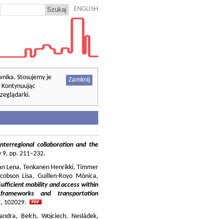
ENGLISH
wnika. Stosujemy je
Zamknij
. Kontynuując
zeglądarki.
nterregional collaboration and the
cy 9, pp. 211–232.
ilian Lena, Tenkanen Henrikki, Timmer
cobson Lisa, Guillen-Royo Mònica,
Sufficient mobility and access within
 frameworks and transportation
37, 102029.
andra, Bełch, Wojciech, Nesládek,