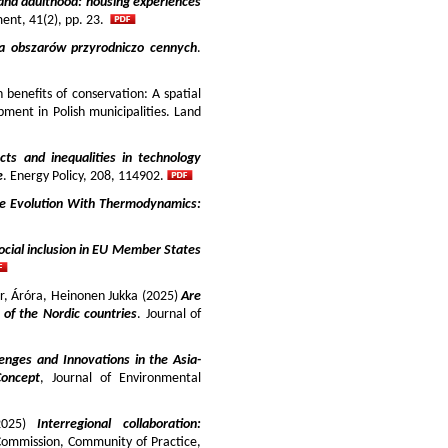
and adulthood: housing experiences
ment, 41(2), pp. 23.
ja obszarów przyrodniczo cennych
.
benefits of conservation: A spatial
pment in Polish municipalities. Land
cts and inequalities in technology
e
. Energy Policy, 208, 114902.
e Evolution With Thermodynamics:
ocial inclusion in EU Member States
ir, Áróra, Heinonen Jukka (2025)
Are
y of the Nordic countries
. Journal of
enges and Innovations in the Asia-
Concept
, Journal of Environmental
025)
Interregional collaboration:
Commission, Community of Practice,