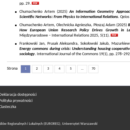
pp. 29.
Chumachenko Artem (2025)
An Information Geometry Approach
Scientific Networks: From Physics to International Relations
. Qeios
Chumachenko Artem, Olechnicka Agnieszka, Płoszaj Adam (2025)
B
How European Union Research Policy Drives Growth in Le
Międzynarodowe – International Relations 2025, 5(11).
Frankowski Jan, Prusak Aleksandra, Sokołowski Jakub, Mazurkiew
Energy commons during crisis: Understanding housing cooperativ
sociology
. International Journal of the Commons 19(1), pp. 278–292
Strona
1
2
3
4
5
...
70
Deklaracja dostępności
Polityka prywatności
Ciasteczka
diów Regionalnych i Lokalnych (EUROREG), Uniwersytet Warszawski