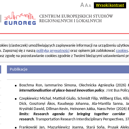
A
A
Wysoki kontrast
A
okies (ciasteczek) umożliwiających zapisywanie informacji na urządzeniu użytko
. Zapoznaj się z naszą
polityką prywatności
oraz opisem jak zablokować
cookies
asz zgodę na pozostawianie cookies zgodnie z Twoimi bieżącymi ustawieniami pr
Publikacje
Boschma Ron, Iammarino Simona, Olechnicka Agnieszka (2026)
I
internationalisation of place-based innovation policy
. J Int Bus Poli
Czepkiewicz Michał, Mattioli Giulio, Schmidt Filip, Willberg Elias, K
Dick, Gosztonyi Ákos, Raudsepp Johanna, Ala-Mantila Sanna, Ja
Krysiński Dawid, Dillman Kevin, Heinonen Jukka, Næss Peter (2026)
limits: Research agenda for bringing together corridor
research
. Transportation Research Interdisciplinary Perspectives, 
Frankowski Jan, Mazurkiewicz Joanna, Stará Soňa, Prusak Aleks