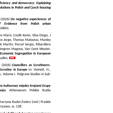
iciency and democracy: Explaining
lutions in Polish and Czech housing
y (2026)
Do negative experiences of
s? Evidence from Polish urban
 104843.
 Maris, Credit Kevin, Silva Diogo, J
iros Jorge, Thomas Maloutas, Manley
k Martin, Porcel Sergio, Ribardière
Strömgren Magnus, Van Gent Wouter,
-Economic Segregation in European
udies.
a (2026)
Councillors as Scrutineers.
Scrutiny in Europe
In: Heinelt, H.,
pe, Volume I. Palgrave Studies in Sub-
ns kulturowy między krajami Grupy
woju
. Athenaeum. Polskie Studia
tarzyna Kuzko-Zwierz (red.) Praskie
szawa, ss. 128.