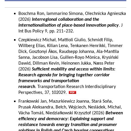
Boschma Ron, Iammarino Simona, Olechnicka Agnieszka
(2026)
Interregional collaboration and the
internationalisation of place-based innovation policy
. J
Int Bus Policy 9, pp. 211–232.
Czepkiewicz Michał, Mattioli Giulio, Schmidt Filip,
Willberg Elias, Kilian Lena, Tenkanen Henrikki, Timmer
Dick, Gosztonyi Ákos, Raudsepp Johanna, Ala-Mantila
Sanna, Jacobson Lisa, Guillen-Royo Mònica, Krysiński
Dawid, Dillman Kevin, Heinonen Jukka, Næss Peter
(2026)
Sufficient mobility and access within limits:
Research agenda for bringing together corridor
frameworks and transportation
research
. Transportation Research Interdisciplinary
Perspectives, 37, 102029.
Frankowski Jan, Mazurkiewicz Joanna, Stará Soňa,
Prusak Aleksandra, Bełch, Wojciech, Nesládek, Michal,
Vácha Tomáš, Niedziałkowski Krzysztof (2026)
Between
efficiency and democracy: Explaining support and
resistance towards energy transition and prosumer
solutions in Polish and Czech housing cooperatives.