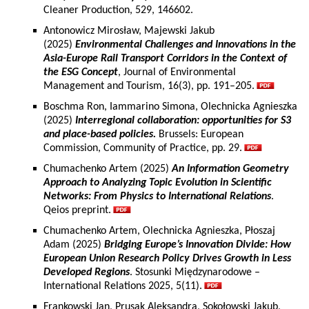
Cleaner Production, 529, 146602.
Antonowicz Mirosław, Majewski Jakub
(2025)
Environmental Challenges and Innovations in the
Asia-Europe Rail Transport Corridors in the Context of
the ESG Concept
, Journal of Environmental
Management and Tourism, 16(3), pp. 191–205.
Boschma Ron, Iammarino Simona, Olechnicka Agnieszka
(2025)
Interregional collaboration: opportunities for S3
and place-based policies.
Brussels: European
Commission, Community of Practice, pp. 29.
Chumachenko Artem (2025)
An Information Geometry
Approach to Analyzing Topic Evolution in Scientific
Networks: From Physics to International Relations
.
Qeios preprint.
Chumachenko Artem, Olechnicka Agnieszka, Płoszaj
Adam (2025)
Bridging Europe’s Innovation Divide: How
European Union Research Policy Drives Growth in Less
Developed Regions
. Stosunki Międzynarodowe –
International Relations 2025, 5(11).
Frankowski Jan, Prusak Aleksandra, Sokołowski Jakub,