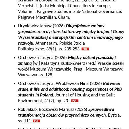
Scrutiny in Europe
In: Heinelt, H., Egner, B., Lysek, J.,
Verhelst, T. (eds) Municipal Councillors in Europe,
Volume I. Palgrave Studies in Sub-National Governance.
Palgrave Macmillan, Cham.
Hryniewicz Janusz (2026)
Długofalowe zmiany
gospodarcze a dystans kulturowy między krajami Grupy
Wyszehradzkiej a europejskim centrum innowacyjnego
rozwoju
. Athenaeum. Polskie Studia
Politologiczne, 89(1), ss. 235-253.
Orchowska Justyna (2026)
Między autentycznością i
zmianą
[w:] Katarzyna Kuzko-Zwierz (red.) Praskie ścieżki
wokół Muzeum Warszawskiej Pragi, Muzeum Warszawy:
Warszawa, ss. 128.
Orchowska Justyna, Wróblewska Nina (2026)
Between
student life and adulthood: housing experiences of PhD
students in Poland
. Journal of Housing and the Built
Environment, 41(2), pp. 23.
Rok Jakub, Boćkowski Mariusz (2026)
Sprawiedliwa
transformacja obszarów przyrodniczo cennych
. Bystra,
ss. 111.