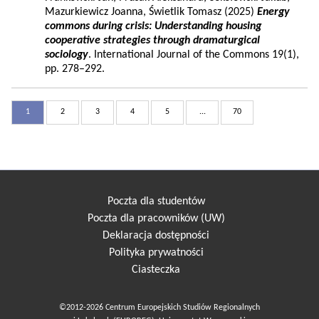
Mazurkiewicz Joanna, Świetlik Tomasz (2025)
Energy
commons during crisis: Understanding housing
cooperative strategies through dramaturgical
sociology
. International Journal of the Commons 19(1),
pp. 278–292.
1
2
3
4
5
...
70
Poczta dla studentów
Poczta dla pracowników (UW)
Deklaracja dostępności
Polityka prywatności
Ciasteczka
©2012-2026 Centrum Europejskich Studiów Regionalnych