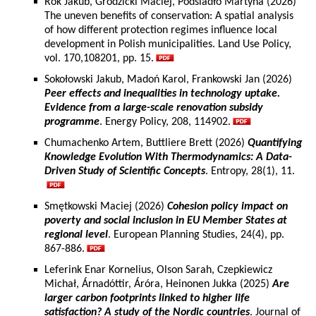
Rok Jakub, Grodzicki Maciej, Podsiadło Martyna (2026)
The uneven benefits of conservation: A spatial analysis
of how different protection regimes influence local
development in Polish municipalities. Land Use Policy,
vol. 170,108201, pp. 15.
Sokołowski Jakub, Madoń Karol, Frankowski Jan (2026)
Peer effects and inequalities in technology uptake.
Evidence from a large-scale renovation subsidy
programme
. Energy Policy, 208, 114902.
Chumachenko Artem, Buttliere Brett (2026)
Quantifying
Knowledge Evolution With Thermodynamics: A Data-
Driven Study of Scientific Concepts
. Entropy, 28(1), 11.
Smętkowski Maciej (2026)
Cohesion policy impact on
poverty and social inclusion in EU Member States at
regional level
. European Planning Studies, 24(4), pp.
867-886.
Leferink Enar Kornelius, Olson Sarah, Czepkiewicz
Michał, Árnadóttir, Áróra, Heinonen Jukka (2025)
Are
larger carbon footprints linked to higher life
satisfaction? A study of the Nordic countries
. Journal of