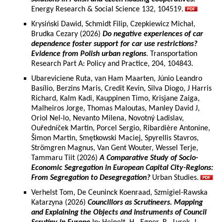
Energy Research & Social Science 132, 104519.
Krysiński Dawid, Schmidt Filip, Czepkiewicz Michał,
Brudka Cezary (2026)
Do negative experiences of car
dependence foster support for car use restrictions?
Evidence from Polish urban regions
. Transportation
Research Part A: Policy and Practice, 204, 104843.
Ubareviciene Ruta, van Ham Maarten, Júnio Leandro
Basílio, Berzins Maris, Credit Kevin, Silva Diogo, J Harris
Richard, Kalm Kadi, Kauppinen Timo, Krisjane Zaiga,
Malheiros Jorge, Thomas Maloutas, Manley David J,
Oriol Nel-lo, Nevanto Milena, Novotný Ladislav,
Ouředníček Martin, Porcel Sergio, Ribardière Antonine,
Šimon Martin, Smętkowski Maciej, Spyrellis Stavros,
Strömgren Magnus, Van Gent Wouter, Wessel Terje,
Tammaru Tiit (2026)
A Comparative Study of Socio-
Economic Segregation in European Capital City-Regions:
From Segregation to Desegregation?
Urban Studies.
Verhelst Tom, De Ceuninck Koenraad, Szmigiel-Rawska
Katarzyna (2026)
Councillors as Scrutineers. Mapping
and Explaining the Objects and Instruments of Council