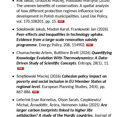
Rok Jakub, Grodzicki Maciej, Podsiadło Martyna (2026)
The uneven benefits of conservation: A spatial analysis
of how different protection regimes influence local
development in Polish municipalities. Land Use Policy,
vol. 170,108201, pp. 15.
Sokołowski Jakub, Madoń Karol, Frankowski Jan (2026)
Peer effects and inequalities in technology uptake.
Evidence from a large-scale renovation subsidy
programme
. Energy Policy, 208, 114902.
Chumachenko Artem, Buttliere Brett (2026)
Quantifying
Knowledge Evolution With Thermodynamics: A Data-
Driven Study of Scientific Concepts
. Entropy, 28(1), 11.
Smętkowski Maciej (2026)
Cohesion policy impact on
poverty and social inclusion in EU Member States at
regional level
. European Planning Studies, 24(4), pp.
867-886.
Leferink Enar Kornelius, Olson Sarah, Czepkiewicz
Michał, Árnadóttir, Áróra, Heinonen Jukka (2025)
Are
larger carbon footprints linked to higher life
satisfaction? A study of the Nordic countries
. Journal of