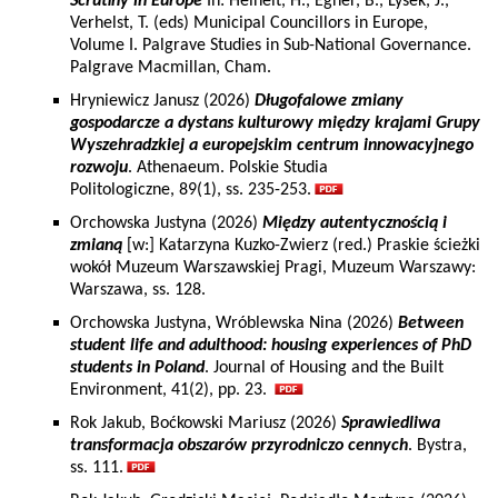
Scrutiny in Europe
In: Heinelt, H., Egner, B., Lysek, J.,
Verhelst, T. (eds) Municipal Councillors in Europe,
Volume I. Palgrave Studies in Sub-National Governance.
Palgrave Macmillan, Cham.
Hryniewicz Janusz (2026)
Długofalowe zmiany
gospodarcze a dystans kulturowy między krajami Grupy
Wyszehradzkiej a europejskim centrum innowacyjnego
rozwoju
. Athenaeum. Polskie Studia
Politologiczne, 89(1), ss. 235-253.
Orchowska Justyna (2026)
Między autentycznością i
zmianą
[w:] Katarzyna Kuzko-Zwierz (red.) Praskie ścieżki
wokół Muzeum Warszawskiej Pragi, Muzeum Warszawy:
Warszawa, ss. 128.
Orchowska Justyna, Wróblewska Nina (2026)
Between
student life and adulthood: housing experiences of PhD
students in Poland
. Journal of Housing and the Built
Environment, 41(2), pp. 23.
Rok Jakub, Boćkowski Mariusz (2026)
Sprawiedliwa
transformacja obszarów przyrodniczo cennych
. Bystra,
ss. 111.