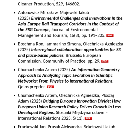
Cleaner Production, 529, 146602.
Antonowicz Mirosław, Majewski Jakub
(2025)
Environmental Challenges and Innovations in the
Asia-Europe Rail Transport Corridors in the Context of
the ESG Concept
, Journal of Environmental
Management and Tourism, 16(3), pp. 191–205.
Boschma Ron, Iammarino Simona, Olechnicka Agnieszka
(2025)
Interregional collaboration: opportunities for S3
and place-based policies.
Brussels: European
Commission, Community of Practice, pp. 29.
Chumachenko Artem (2025)
An Information Geometry
Approach to Analyzing Topic Evolution in Scientific
Networks: From Physics to International Relations
.
Qeios preprint.
Chumachenko Artem, Olechnicka Agnieszka, Płoszaj
Adam (2025)
Bridging Europe’s Innovation Divide: How
European Union Research Policy Drives Growth in Less
Developed Regions
. Stosunki Międzynarodowe –
International Relations 2025, 5(11).
Frankowski Jan, Prusak Aleksandra, Sokołowski Jakub,