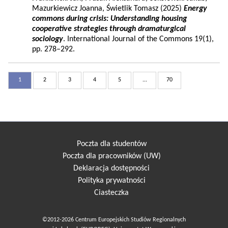
Mazurkiewicz Joanna, Świetlik Tomasz (2025)
Energy
commons during crisis: Understanding housing
cooperative strategies through dramaturgical
sociology
. International Journal of the Commons 19(1),
pp. 278–292.
1
2
3
4
5
...
70
Poczta dla studentów
Poczta dla pracowników (UW)
Deklaracja dostępności
Polityka prywatności
Ciasteczka
©2012-2026 Centrum Europejskich Studiów Regionalnych