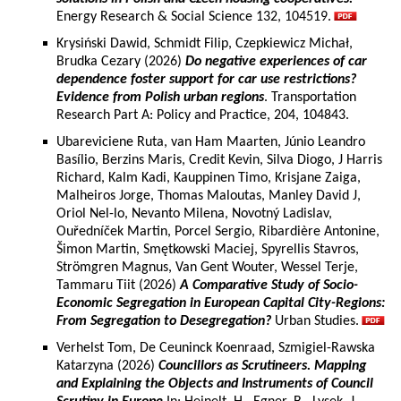
Energy Research & Social Science 132, 104519.
Krysiński Dawid, Schmidt Filip, Czepkiewicz Michał,
Brudka Cezary (2026)
Do negative experiences of car
dependence foster support for car use restrictions?
Evidence from Polish urban regions
. Transportation
Research Part A: Policy and Practice, 204, 104843.
Ubareviciene Ruta, van Ham Maarten, Júnio Leandro
Basílio, Berzins Maris, Credit Kevin, Silva Diogo, J Harris
Richard, Kalm Kadi, Kauppinen Timo, Krisjane Zaiga,
Malheiros Jorge, Thomas Maloutas, Manley David J,
Oriol Nel-lo, Nevanto Milena, Novotný Ladislav,
Ouředníček Martin, Porcel Sergio, Ribardière Antonine,
Šimon Martin, Smętkowski Maciej, Spyrellis Stavros,
Strömgren Magnus, Van Gent Wouter, Wessel Terje,
Tammaru Tiit (2026)
A Comparative Study of Socio-
Economic Segregation in European Capital City-Regions:
From Segregation to Desegregation?
Urban Studies.
Verhelst Tom, De Ceuninck Koenraad, Szmigiel-Rawska
Katarzyna (2026)
Councillors as Scrutineers. Mapping
and Explaining the Objects and Instruments of Council