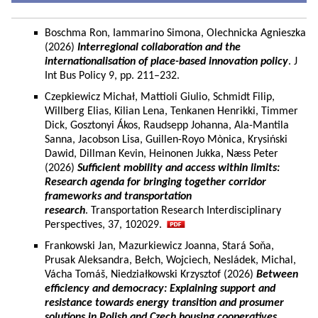
Boschma Ron, Iammarino Simona, Olechnicka Agnieszka
(2026)
Interregional collaboration and the
internationalisation of place-based innovation policy
. J
Int Bus Policy 9, pp. 211–232.
Czepkiewicz Michał, Mattioli Giulio, Schmidt Filip,
Willberg Elias, Kilian Lena, Tenkanen Henrikki, Timmer
Dick, Gosztonyi Ákos, Raudsepp Johanna, Ala-Mantila
Sanna, Jacobson Lisa, Guillen-Royo Mònica, Krysiński
Dawid, Dillman Kevin, Heinonen Jukka, Næss Peter
(2026)
Sufficient mobility and access within limits:
Research agenda for bringing together corridor
frameworks and transportation
research
. Transportation Research Interdisciplinary
Perspectives, 37, 102029.
Frankowski Jan, Mazurkiewicz Joanna, Stará Soňa,
Prusak Aleksandra, Bełch, Wojciech, Nesládek, Michal,
Vácha Tomáš, Niedziałkowski Krzysztof (2026)
Between
efficiency and democracy: Explaining support and
resistance towards energy transition and prosumer
solutions in Polish and Czech housing cooperatives.