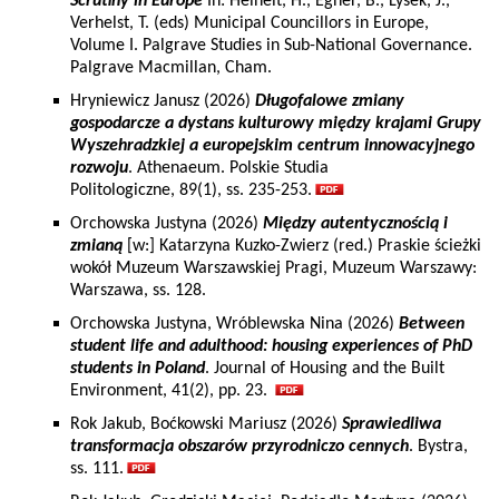
Scrutiny in Europe
In: Heinelt, H., Egner, B., Lysek, J.,
Verhelst, T. (eds) Municipal Councillors in Europe,
Volume I. Palgrave Studies in Sub-National Governance.
Palgrave Macmillan, Cham.
Hryniewicz Janusz (2026)
Długofalowe zmiany
gospodarcze a dystans kulturowy między krajami Grupy
Wyszehradzkiej a europejskim centrum innowacyjnego
rozwoju
. Athenaeum. Polskie Studia
Politologiczne, 89(1), ss. 235-253.
Orchowska Justyna (2026)
Między autentycznością i
zmianą
[w:] Katarzyna Kuzko-Zwierz (red.) Praskie ścieżki
wokół Muzeum Warszawskiej Pragi, Muzeum Warszawy:
Warszawa, ss. 128.
Orchowska Justyna, Wróblewska Nina (2026)
Between
student life and adulthood: housing experiences of PhD
students in Poland
. Journal of Housing and the Built
Environment, 41(2), pp. 23.
Rok Jakub, Boćkowski Mariusz (2026)
Sprawiedliwa
transformacja obszarów przyrodniczo cennych
. Bystra,
ss. 111.