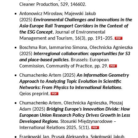
Cleaner Production, 529, 146602.
Antonowicz Mirosław, Majewski Jakub
(2025)
Environmental Challenges and Innovations in the
Asia-Europe Rail Transport Corridors in the Context of
the ESG Concept
, Journal of Environmental
Management and Tourism, 16(3), pp. 191–205.
Boschma Ron, Iammarino Simona, Olechnicka Agnieszka
(2025)
Interregional collaboration: opportunities for S3
and place-based policies.
Brussels: European
Commission, Community of Practice, pp. 29.
Chumachenko Artem (2025)
An Information Geometry
Approach to Analyzing Topic Evolution in Scientific
Networks: From Physics to International Relations
.
Qeios preprint.
Chumachenko Artem, Olechnicka Agnieszka, Płoszaj
Adam (2025)
Bridging Europe’s Innovation Divide: How
European Union Research Policy Drives Growth in Less
Developed Regions
. Stosunki Międzynarodowe –
International Relations 2025, 5(11).
Frankowski Jan, Prusak Aleksandra, Sokołowski Jakub,