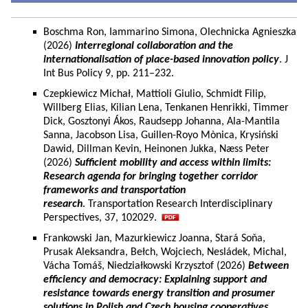
Boschma Ron, Iammarino Simona, Olechnicka Agnieszka
(2026)
Interregional collaboration and the
internationalisation of place-based innovation policy
. J
Int Bus Policy 9, pp. 211–232.
Czepkiewicz Michał, Mattioli Giulio, Schmidt Filip,
Willberg Elias, Kilian Lena, Tenkanen Henrikki, Timmer
Dick, Gosztonyi Ákos, Raudsepp Johanna, Ala-Mantila
Sanna, Jacobson Lisa, Guillen-Royo Mònica, Krysiński
Dawid, Dillman Kevin, Heinonen Jukka, Næss Peter
(2026)
Sufficient mobility and access within limits:
Research agenda for bringing together corridor
frameworks and transportation
research
. Transportation Research Interdisciplinary
Perspectives, 37, 102029.
Frankowski Jan, Mazurkiewicz Joanna, Stará Soňa,
Prusak Aleksandra, Bełch, Wojciech, Nesládek, Michal,
Vácha Tomáš, Niedziałkowski Krzysztof (2026)
Between
efficiency and democracy: Explaining support and
resistance towards energy transition and prosumer
solutions in Polish and Czech housing cooperatives.