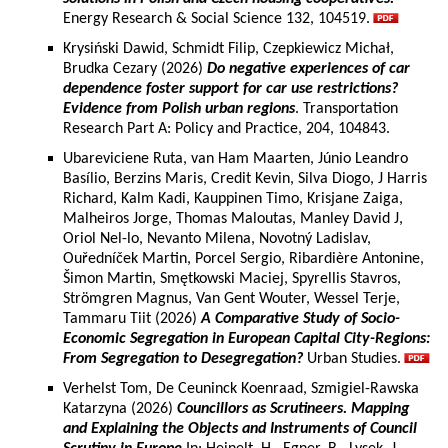
Energy Research & Social Science 132, 104519.
Krysiński Dawid, Schmidt Filip, Czepkiewicz Michał,
Brudka Cezary (2026)
Do negative experiences of car
dependence foster support for car use restrictions?
Evidence from Polish urban regions
. Transportation
Research Part A: Policy and Practice, 204, 104843.
Ubareviciene Ruta, van Ham Maarten, Júnio Leandro
Basílio, Berzins Maris, Credit Kevin, Silva Diogo, J Harris
Richard, Kalm Kadi, Kauppinen Timo, Krisjane Zaiga,
Malheiros Jorge, Thomas Maloutas, Manley David J,
Oriol Nel-lo, Nevanto Milena, Novotný Ladislav,
Ouředníček Martin, Porcel Sergio, Ribardière Antonine,
Šimon Martin, Smętkowski Maciej, Spyrellis Stavros,
Strömgren Magnus, Van Gent Wouter, Wessel Terje,
Tammaru Tiit (2026)
A Comparative Study of Socio-
Economic Segregation in European Capital City-Regions:
From Segregation to Desegregation?
Urban Studies.
Verhelst Tom, De Ceuninck Koenraad, Szmigiel-Rawska
Katarzyna (2026)
Councillors as Scrutineers. Mapping
and Explaining the Objects and Instruments of Council