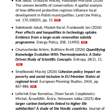
Rok Jakub, Grodzicki Maciej, Podsiadło Martyna (2026)
The uneven benefits of conservation: A spatial analysis
of how different protection regimes influence local
development in Polish municipalities. Land Use Policy,
vol. 170,108201, pp. 15.
Sokołowski Jakub, Madoń Karol, Frankowski Jan (2026)
Peer effects and inequalities in technology uptake.
Evidence from a large-scale renovation subsidy
programme
. Energy Policy, 208, 114902.
Chumachenko Artem, Buttliere Brett (2026)
Quantifying
Knowledge Evolution With Thermodynamics: A Data-
Driven Study of Scientific Concepts
. Entropy, 28(1), 11.
Smętkowski Maciej (2026)
Cohesion policy impact on
poverty and social inclusion in EU Member States at
regional level
. European Planning Studies, 24(4), pp.
867-886.
Leferink Enar Kornelius, Olson Sarah, Czepkiewicz
Michał, Árnadóttir, Áróra, Heinonen Jukka (2025)
Are
larger carbon footprints linked to higher life
satisfaction? A study of the Nordic countries
. Journal of