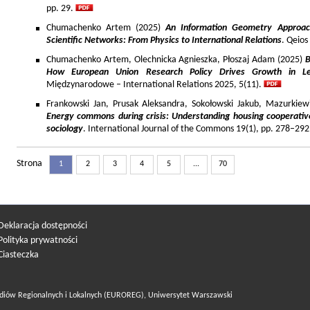
pp. 29.
Chumachenko Artem (2025)
An Information Geometry Approach
Scientific Networks: From Physics to International Relations
. Qeios
Chumachenko Artem, Olechnicka Agnieszka, Płoszaj Adam (2025)
B
How European Union Research Policy Drives Growth in Le
Międzynarodowe – International Relations 2025, 5(11).
Frankowski Jan, Prusak Aleksandra, Sokołowski Jakub, Mazurkiew
Energy commons during crisis: Understanding housing cooperativ
sociology
. International Journal of the Commons 19(1), pp. 278–292
Strona
1
2
3
4
5
...
70
Deklaracja dostępności
Polityka prywatności
Ciasteczka
diów Regionalnych i Lokalnych (EUROREG), Uniwersytet Warszawski