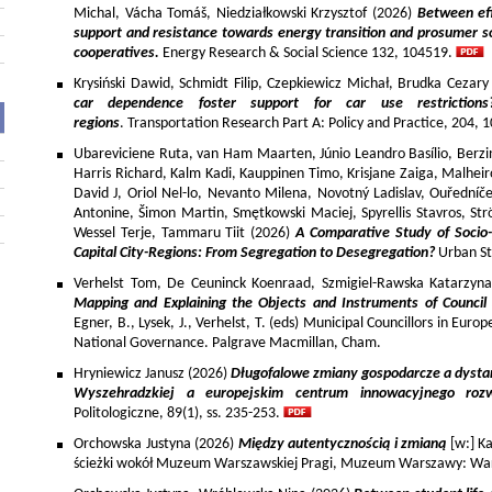
Michal, Vácha Tomáš, Niedziałkowski Krzysztof (2026)
Between eff
support and resistance towards energy transition and prosumer so
cooperatives.
Energy Research & Social Science 132, 104519.
Krysiński Dawid, Schmidt Filip, Czepkiewicz Michał, Brudka Cezar
car dependence foster support for car use restriction
regions
. Transportation Research Part A: Policy and Practice, 204,
Ubareviciene Ruta, van Ham Maarten, Júnio Leandro Basílio, Berzins
Harris Richard, Kalm Kadi, Kauppinen Timo, Krisjane Zaiga, Malhe
David J, Oriol Nel-lo, Nevanto Milena, Novotný Ladislav, Ouředníče
Antonine, Šimon Martin, Smętkowski Maciej, Spyrellis Stavros, 
Wessel Terje, Tammaru Tiit (2026)
A Comparative Study of Socio
Capital City-Regions: From Segregation to Desegregation?
Urban St
Verhelst Tom, De Ceuninck Koenraad, Szmigiel-Rawska Katarzyn
Mapping and Explaining the Objects and Instruments of Council 
Egner, B., Lysek, J., Verhelst, T. (eds) Municipal Councillors in Euro
National Governance. Palgrave Macmillan, Cham.
Hryniewicz Janusz (2026)
Długofalowe zmiany gospodarcze a dysta
Wyszehradzkiej a europejskim centrum innowacyjnego roz
Politologiczne, 89(1), ss. 235-253.
Orchowska Justyna (2026)
Między autentycznością i zmianą
[w:] Ka
ścieżki wokół Muzeum Warszawskiej Pragi, Muzeum Warszawy: War