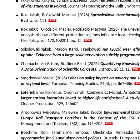
Orchowska Justyna, Wróblewska Nina (2026)
Between student life 
of PhD students in Poland
. Journal of Housing and the Built Environ
Rok Jakub, Boćkowski Mariusz (2026)
Sprawiedliwa transformac
Bystra, ss. 111.
Rok Jakub, Grodzicki Maciej, Podsiadło Martyna (2026) The uneven 
analysis of how different protection regimes influence local develo
Use Policy, vol. 170,108201, pp. 15.
Sokołowski Jakub, Madoń Karol, Frankowski Jan (2026)
Peer effe
uptake. Evidence from a large-scale renovation subsidy programm
Chumachenko Artem, Buttliere Brett (2026)
Quantifying Knowledg
A Data-Driven Study of Scientific Concepts
. Entropy, 28(1), 11.
Smętkowski Maciej (2026)
Cohesion policy impact on poverty and s
at regional level
. European Planning Studies, 24(4), pp. 867-886.
Leferink Enar Kornelius, Olson Sarah, Czepkiewicz Michał, Árnadótt
larger carbon footprints linked to higher life satisfaction? A stud
Cleaner Production, 529, 146602.
Antonowicz Mirosław, Majewski Jakub (2025)
Environmental Chall
Europe Rail Transport Corridors in the Context of the ESG 
Management and Tourism, 16(3), pp. 191–205.
Boschma Ron, Iammarino Simona, Olechnicka Agnieszka (2
opportunities for S3 and place-based policies.
Brussels: European 