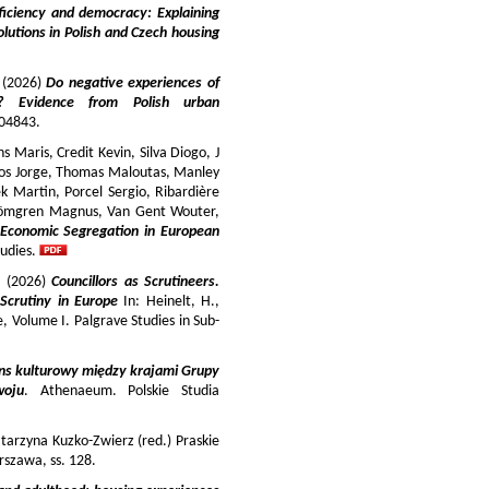
iciency and democracy: Explaining
lutions in Polish and Czech housing
y (2026)
Do negative experiences of
s? Evidence from Polish urban
 104843.
 Maris, Credit Kevin, Silva Diogo, J
iros Jorge, Thomas Maloutas, Manley
k Martin, Porcel Sergio, Ribardière
Strömgren Magnus, Van Gent Wouter,
-Economic Segregation in European
udies.
a (2026)
Councillors as Scrutineers.
Scrutiny in Europe
In: Heinelt, H.,
pe, Volume I. Palgrave Studies in Sub-
ns kulturowy między krajami Grupy
woju
. Athenaeum. Polskie Studia
tarzyna Kuzko-Zwierz (red.) Praskie
szawa, ss. 128.