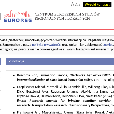
A
A
Wysoki kontrast
A
okies (ciasteczek) umożliwiających zapisywanie informacji na urządzeniu użytko
. Zapoznaj się z naszą
polityką prywatności
oraz opisem jak zablokować
cookies
asz zgodę na pozostawianie cookies zgodnie z Twoimi bieżącymi ustawieniami pr
Publikacje
Boschma Ron, Iammarino Simona, Olechnicka Agnieszka (2026)
I
internationalisation of place-based innovation policy
. J Int Bus Poli
Czepkiewicz Michał, Mattioli Giulio, Schmidt Filip, Willberg Elias, K
Dick, Gosztonyi Ákos, Raudsepp Johanna, Ala-Mantila Sanna, Ja
Krysiński Dawid, Dillman Kevin, Heinonen Jukka, Næss Peter (2026)
limits: Research agenda for bringing together corridor
research
. Transportation Research Interdisciplinary Perspectives, 
Frankowski Jan, Mazurkiewicz Joanna, Stará Soňa, Prusak Aleks