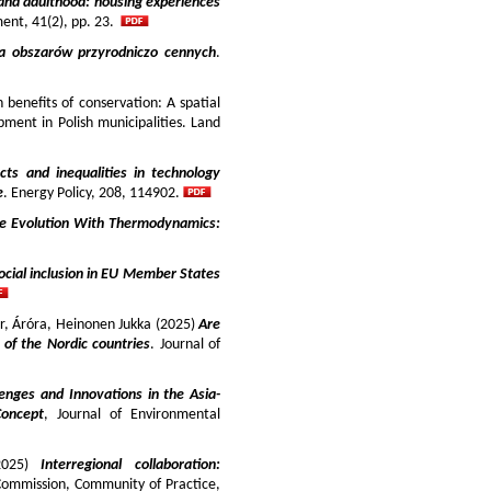
and adulthood: housing experiences
ment, 41(2), pp. 23.
ja obszarów przyrodniczo cennych
.
benefits of conservation: A spatial
pment in Polish municipalities. Land
cts and inequalities in technology
e
. Energy Policy, 208, 114902.
e Evolution With Thermodynamics:
ocial inclusion in EU Member States
ir, Áróra, Heinonen Jukka (2025)
Are
y of the Nordic countries
. Journal of
enges and Innovations in the Asia-
Concept
, Journal of Environmental
025)
Interregional collaboration:
Commission, Community of Practice,