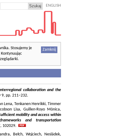
ENGLISH
wnika. Stosujemy je
Zamknij
. Kontynuując
zeglądarki.
nterregional collaboration and the
cy 9, pp. 211–232.
ilian Lena, Tenkanen Henrikki, Timmer
cobson Lisa, Guillen-Royo Mònica,
Sufficient mobility and access within
 frameworks and transportation
37, 102029.
andra, Bełch, Wojciech, Nesládek,