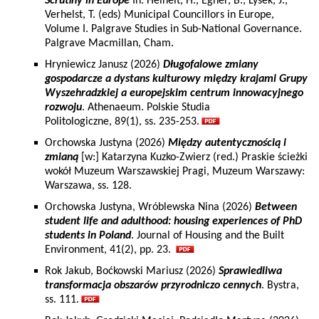
Scrutiny in Europe
In: Heinelt, H., Egner, B., Lysek, J.,
Verhelst, T. (eds) Municipal Councillors in Europe,
Volume I. Palgrave Studies in Sub-National Governance.
Palgrave Macmillan, Cham.
Hryniewicz Janusz (2026)
Długofalowe zmiany
gospodarcze a dystans kulturowy między krajami Grupy
Wyszehradzkiej a europejskim centrum innowacyjnego
rozwoju
. Athenaeum. Polskie Studia
Politologiczne, 89(1), ss. 235-253.
Orchowska Justyna (2026)
Między autentycznością i
zmianą
[w:] Katarzyna Kuzko-Zwierz (red.) Praskie ścieżki
wokół Muzeum Warszawskiej Pragi, Muzeum Warszawy:
Warszawa, ss. 128.
Orchowska Justyna, Wróblewska Nina (2026)
Between
student life and adulthood: housing experiences of PhD
students in Poland
. Journal of Housing and the Built
Environment, 41(2), pp. 23.
Rok Jakub, Boćkowski Mariusz (2026)
Sprawiedliwa
transformacja obszarów przyrodniczo cennych
. Bystra,
ss. 111.