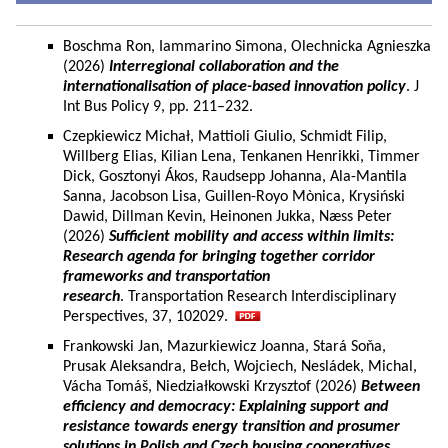
Boschma Ron, Iammarino Simona, Olechnicka Agnieszka
(2026)
Interregional collaboration and the
internationalisation of place-based innovation policy
. J
Int Bus Policy 9, pp. 211–232.
Czepkiewicz Michał, Mattioli Giulio, Schmidt Filip,
Willberg Elias, Kilian Lena, Tenkanen Henrikki, Timmer
Dick, Gosztonyi Ákos, Raudsepp Johanna, Ala-Mantila
Sanna, Jacobson Lisa, Guillen-Royo Mònica, Krysiński
Dawid, Dillman Kevin, Heinonen Jukka, Næss Peter
(2026)
Sufficient mobility and access within limits:
Research agenda for bringing together corridor
frameworks and transportation
research
. Transportation Research Interdisciplinary
Perspectives, 37, 102029.
Frankowski Jan, Mazurkiewicz Joanna, Stará Soňa,
Prusak Aleksandra, Bełch, Wojciech, Nesládek, Michal,
Vácha Tomáš, Niedziałkowski Krzysztof (2026)
Between
efficiency and democracy: Explaining support and
resistance towards energy transition and prosumer
solutions in Polish and Czech housing cooperatives.