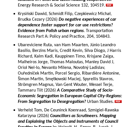
Energy Research & Social Science 132, 104519.
Krysiński Dawid, Schmidt Filip, Czepkiewicz Michał,
Brudka Cezary (2026)
Do negative experiences of car
dependence foster support for car use restrictions?
Evidence from Polish urban regions
. Transportation
Research Part A: Policy and Practice, 204, 104843.
Ubareviciene Ruta, van Ham Maarten, Júnio Leandro
Basílio, Berzins Maris, Credit Kevin, Silva Diogo, J Harris
Richard, Kalm Kadi, Kauppinen Timo, Krisjane Zaiga,
Malheiros Jorge, Thomas Maloutas, Manley David J,
Oriol Nel-lo, Nevanto Milena, Novotný Ladislav,
Ouředníček Martin, Porcel Sergio, Ribardière Antonine,
Šimon Martin, Smętkowski Maciej, Spyrellis Stavros,
Strömgren Magnus, Van Gent Wouter, Wessel Terje,
Tammaru Tiit (2026)
A Comparative Study of Socio-
Economic Segregation in European Capital City-Regions:
From Segregation to Desegregation?
Urban Studies.
Verhelst Tom, De Ceuninck Koenraad, Szmigiel-Rawska
Katarzyna (2026)
Councillors as Scrutineers. Mapping
and Explaining the Objects and Instruments of Council