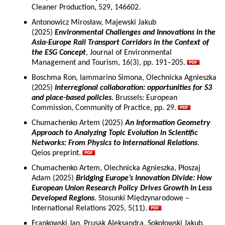
Cleaner Production, 529, 146602.
Antonowicz Mirosław, Majewski Jakub
(2025)
Environmental Challenges and Innovations in the
Asia-Europe Rail Transport Corridors in the Context of
the ESG Concept
, Journal of Environmental
Management and Tourism, 16(3), pp. 191–205.
Boschma Ron, Iammarino Simona, Olechnicka Agnieszka
(2025)
Interregional collaboration: opportunities for S3
and place-based policies.
Brussels: European
Commission, Community of Practice, pp. 29.
Chumachenko Artem (2025)
An Information Geometry
Approach to Analyzing Topic Evolution in Scientific
Networks: From Physics to International Relations
.
Qeios preprint.
Chumachenko Artem, Olechnicka Agnieszka, Płoszaj
Adam (2025)
Bridging Europe’s Innovation Divide: How
European Union Research Policy Drives Growth in Less
Developed Regions
. Stosunki Międzynarodowe –
International Relations 2025, 5(11).
Frankowski Jan, Prusak Aleksandra, Sokołowski Jakub,