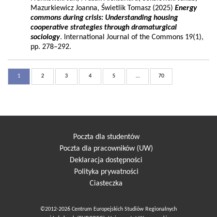
Mazurkiewicz Joanna, Świetlik Tomasz (2025)
Energy
commons during crisis: Understanding housing
cooperative strategies through dramaturgical
sociology
. International Journal of the Commons 19(1),
pp. 278–292.
1
2
3
4
5
...
70
Poczta dla studentów
Poczta dla pracowników (UW)
Deklaracja dostępności
Polityka prywatności
Ciasteczka
©2012-2026 Centrum Europejskich Studiów Regionalnych