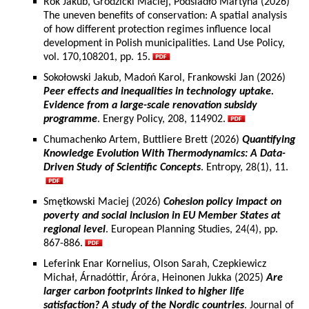
Rok Jakub, Grodzicki Maciej, Podsiadło Martyna (2026)
The uneven benefits of conservation: A spatial analysis
of how different protection regimes influence local
development in Polish municipalities. Land Use Policy,
vol. 170,108201, pp. 15.
Sokołowski Jakub, Madoń Karol, Frankowski Jan (2026)
Peer effects and inequalities in technology uptake.
Evidence from a large-scale renovation subsidy
programme
. Energy Policy, 208, 114902.
Chumachenko Artem, Buttliere Brett (2026)
Quantifying
Knowledge Evolution With Thermodynamics: A Data-
Driven Study of Scientific Concepts
. Entropy, 28(1), 11.
Smętkowski Maciej (2026)
Cohesion policy impact on
poverty and social inclusion in EU Member States at
regional level
. European Planning Studies, 24(4), pp.
867-886.
Leferink Enar Kornelius, Olson Sarah, Czepkiewicz
Michał, Árnadóttir, Áróra, Heinonen Jukka (2025)
Are
larger carbon footprints linked to higher life
satisfaction? A study of the Nordic countries
. Journal of