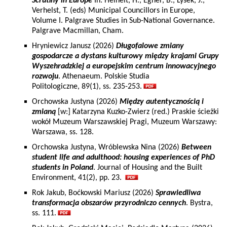
Scrutiny in Europe
In: Heinelt, H., Egner, B., Lysek, J.,
Verhelst, T. (eds) Municipal Councillors in Europe,
Volume I. Palgrave Studies in Sub-National Governance.
Palgrave Macmillan, Cham.
Hryniewicz Janusz (2026)
Długofalowe zmiany
gospodarcze a dystans kulturowy między krajami Grupy
Wyszehradzkiej a europejskim centrum innowacyjnego
rozwoju
. Athenaeum. Polskie Studia
Politologiczne, 89(1), ss. 235-253.
Orchowska Justyna (2026)
Między autentycznością i
zmianą
[w:] Katarzyna Kuzko-Zwierz (red.) Praskie ścieżki
wokół Muzeum Warszawskiej Pragi, Muzeum Warszawy:
Warszawa, ss. 128.
Orchowska Justyna, Wróblewska Nina (2026)
Between
student life and adulthood: housing experiences of PhD
students in Poland
. Journal of Housing and the Built
Environment, 41(2), pp. 23.
Rok Jakub, Boćkowski Mariusz (2026)
Sprawiedliwa
transformacja obszarów przyrodniczo cennych
. Bystra,
ss. 111.