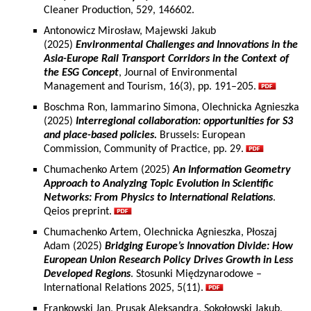
Cleaner Production, 529, 146602.
Antonowicz Mirosław, Majewski Jakub
(2025)
Environmental Challenges and Innovations in the
Asia-Europe Rail Transport Corridors in the Context of
the ESG Concept
, Journal of Environmental
Management and Tourism, 16(3), pp. 191–205.
Boschma Ron, Iammarino Simona, Olechnicka Agnieszka
(2025)
Interregional collaboration: opportunities for S3
and place-based policies.
Brussels: European
Commission, Community of Practice, pp. 29.
Chumachenko Artem (2025)
An Information Geometry
Approach to Analyzing Topic Evolution in Scientific
Networks: From Physics to International Relations
.
Qeios preprint.
Chumachenko Artem, Olechnicka Agnieszka, Płoszaj
Adam (2025)
Bridging Europe’s Innovation Divide: How
European Union Research Policy Drives Growth in Less
Developed Regions
. Stosunki Międzynarodowe –
International Relations 2025, 5(11).
Frankowski Jan, Prusak Aleksandra, Sokołowski Jakub,