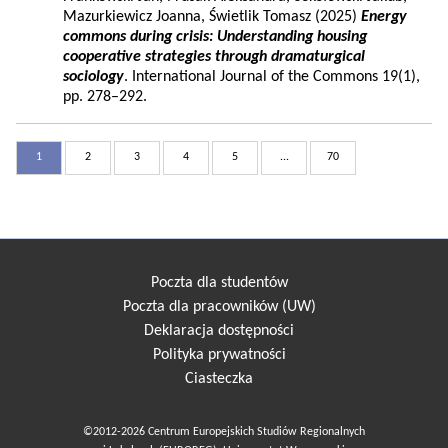
Mazurkiewicz Joanna, Świetlik Tomasz (2025)
Energy
commons during crisis: Understanding housing
cooperative strategies through dramaturgical
sociology
. International Journal of the Commons 19(1),
pp. 278–292.
1
2
3
4
5
...
70
Poczta dla studentów
Poczta dla pracowników (UW)
Deklaracja dostępności
Polityka prywatności
Ciasteczka
©2012-2026 Centrum Europejskich Studiów Regionalnych