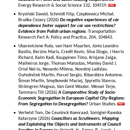
Energy Research & Social Science 132, 104519.
Krysiński Dawid, Schmidt Filip, Czepkiewicz Michał,
Brudka Cezary (2026)
Do negative experiences of car
dependence foster support for car use restrictions?
Evidence from Polish urban regions
. Transportation
Research Part A: Policy and Practice, 204, 104843.
Ubareviciene Ruta, van Ham Maarten, Júnio Leandro
Basílio, Berzins Maris, Credit Kevin, Silva Diogo, J Harris
Richard, Kalm Kadi, Kauppinen Timo, Krisjane Zaiga,
Malheiros Jorge, Thomas Maloutas, Manley David J,
Oriol Nel-lo, Nevanto Milena, Novotný Ladislav,
Ouředníček Martin, Porcel Sergio, Ribardière Antonine,
Šimon Martin, Smętkowski Maciej, Spyrellis Stavros,
Strömgren Magnus, Van Gent Wouter, Wessel Terje,
Tammaru Tiit (2026)
A Comparative Study of Socio-
Economic Segregation in European Capital City-Regions:
From Segregation to Desegregation?
Urban Studies.
Verhelst Tom, De Ceuninck Koenraad, Szmigiel-Rawska
Katarzyna (2026)
Councillors as Scrutineers. Mapping
and Explaining the Objects and Instruments of Council