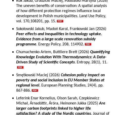
Rok Jakub, Grodzicki Maciej, Podsiadło Martyna (2026)
The uneven benefits of conservation: A spatial analysis
of how different protection regimes influence local
development in Polish municipalities. Land Use Policy,
vol. 170,108201, pp. 15.
Sokołowski Jakub, Madoń Karol, Frankowski Jan (2026)
Peer effects and inequalities in technology uptake.
Evidence from a large-scale renovation subsidy
programme
. Energy Policy, 208, 114902.
Chumachenko Artem, Buttliere Brett (2026)
Quantifying
Knowledge Evolution With Thermodynamics: A Data-
Driven Study of Scientific Concepts
. Entropy, 28(1), 11.
Smętkowski Maciej (2026)
Cohesion policy impact on
poverty and social inclusion in EU Member States at
regional level
. European Planning Studies, 24(4), pp.
867-886.
Leferink Enar Kornelius, Olson Sarah, Czepkiewicz
Michał, Árnadóttir, Áróra, Heinonen Jukka (2025)
Are
larger carbon footprints linked to higher life
satisfaction? A study of the Nordic countries
. Journal of