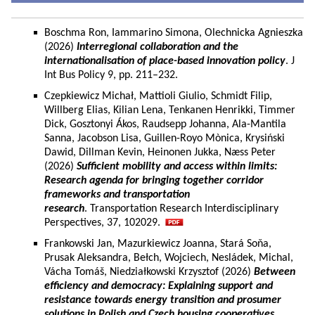
Boschma Ron, Iammarino Simona, Olechnicka Agnieszka
(2026)
Interregional collaboration and the
internationalisation of place-based innovation policy
. J
Int Bus Policy 9, pp. 211–232.
Czepkiewicz Michał, Mattioli Giulio, Schmidt Filip,
Willberg Elias, Kilian Lena, Tenkanen Henrikki, Timmer
Dick, Gosztonyi Ákos, Raudsepp Johanna, Ala-Mantila
Sanna, Jacobson Lisa, Guillen-Royo Mònica, Krysiński
Dawid, Dillman Kevin, Heinonen Jukka, Næss Peter
(2026)
Sufficient mobility and access within limits:
Research agenda for bringing together corridor
frameworks and transportation
research
. Transportation Research Interdisciplinary
Perspectives, 37, 102029.
Frankowski Jan, Mazurkiewicz Joanna, Stará Soňa,
Prusak Aleksandra, Bełch, Wojciech, Nesládek, Michal,
Vácha Tomáš, Niedziałkowski Krzysztof (2026)
Between
efficiency and democracy: Explaining support and
resistance towards energy transition and prosumer
solutions in Polish and Czech housing cooperatives.