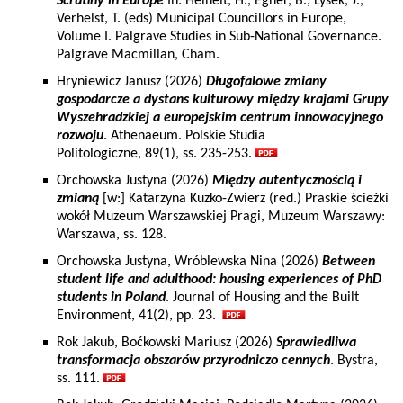
Scrutiny in Europe
In: Heinelt, H., Egner, B., Lysek, J.,
Verhelst, T. (eds) Municipal Councillors in Europe,
Volume I. Palgrave Studies in Sub-National Governance.
Palgrave Macmillan, Cham.
Hryniewicz Janusz (2026)
Długofalowe zmiany
gospodarcze a dystans kulturowy między krajami Grupy
Wyszehradzkiej a europejskim centrum innowacyjnego
rozwoju
. Athenaeum. Polskie Studia
Politologiczne, 89(1), ss. 235-253.
Orchowska Justyna (2026)
Między autentycznością i
zmianą
[w:] Katarzyna Kuzko-Zwierz (red.) Praskie ścieżki
wokół Muzeum Warszawskiej Pragi, Muzeum Warszawy:
Warszawa, ss. 128.
Orchowska Justyna, Wróblewska Nina (2026)
Between
student life and adulthood: housing experiences of PhD
students in Poland
. Journal of Housing and the Built
Environment, 41(2), pp. 23.
Rok Jakub, Boćkowski Mariusz (2026)
Sprawiedliwa
transformacja obszarów przyrodniczo cennych
. Bystra,
ss. 111.