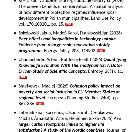
Rok Jakub, Grodzicki Maciej, Podsiadło Martyna (2026)
The uneven benefits of conservation: A spatial analysis
of how different protection regimes influence local
development in Polish municipalities. Land Use Policy,
vol. 170,108201, pp. 15.
Sokołowski Jakub, Madoń Karol, Frankowski Jan (2026)
Peer effects and inequalities in technology uptake.
Evidence from a large-scale renovation subsidy
programme
. Energy Policy, 208, 114902.
Chumachenko Artem, Buttliere Brett (2026)
Quantifying
Knowledge Evolution With Thermodynamics: A Data-
Driven Study of Scientific Concepts
. Entropy, 28(1), 11.
Smętkowski Maciej (2026)
Cohesion policy impact on
poverty and social inclusion in EU Member States at
regional level
. European Planning Studies, 24(4), pp.
867-886.
Leferink Enar Kornelius, Olson Sarah, Czepkiewicz
Michał, Árnadóttir, Áróra, Heinonen Jukka (2025)
Are
larger carbon footprints linked to higher life
satisfaction? A study of the Nordic countries
. Journal of