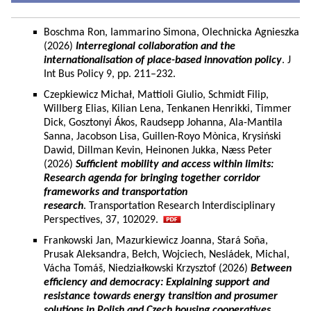
Boschma Ron, Iammarino Simona, Olechnicka Agnieszka
(2026)
Interregional collaboration and the
internationalisation of place-based innovation policy
. J
Int Bus Policy 9, pp. 211–232.
Czepkiewicz Michał, Mattioli Giulio, Schmidt Filip,
Willberg Elias, Kilian Lena, Tenkanen Henrikki, Timmer
Dick, Gosztonyi Ákos, Raudsepp Johanna, Ala-Mantila
Sanna, Jacobson Lisa, Guillen-Royo Mònica, Krysiński
Dawid, Dillman Kevin, Heinonen Jukka, Næss Peter
(2026)
Sufficient mobility and access within limits:
Research agenda for bringing together corridor
frameworks and transportation
research
. Transportation Research Interdisciplinary
Perspectives, 37, 102029.
Frankowski Jan, Mazurkiewicz Joanna, Stará Soňa,
Prusak Aleksandra, Bełch, Wojciech, Nesládek, Michal,
Vácha Tomáš, Niedziałkowski Krzysztof (2026)
Between
efficiency and democracy: Explaining support and
resistance towards energy transition and prosumer
solutions in Polish and Czech housing cooperatives.