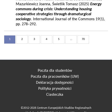
Mazurkiewicz Joanna, Świetlik Tomasz (2025)
Energy
commons during crisis: Understanding housing
cooperative strategies through dramaturgical
sociology
. International Journal of the Commons 19(1),
pp. 278–292.
1
2
3
4
5
...
70
Poczta dla studentów
Poczta dla pracowników (UW)
Deklaracja dostępności
Polityka prywatności
Ciasteczka
©2012-2026 Centrum Europejskich Studiów Regionalnych