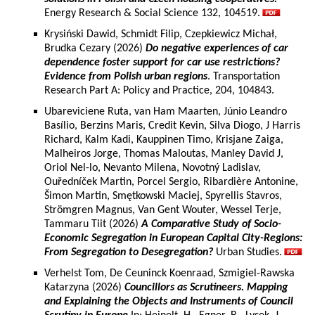
Energy Research & Social Science 132, 104519.
Krysiński Dawid, Schmidt Filip, Czepkiewicz Michał,
Brudka Cezary (2026)
Do negative experiences of car
dependence foster support for car use restrictions?
Evidence from Polish urban regions
. Transportation
Research Part A: Policy and Practice, 204, 104843.
Ubareviciene Ruta, van Ham Maarten, Júnio Leandro
Basílio, Berzins Maris, Credit Kevin, Silva Diogo, J Harris
Richard, Kalm Kadi, Kauppinen Timo, Krisjane Zaiga,
Malheiros Jorge, Thomas Maloutas, Manley David J,
Oriol Nel-lo, Nevanto Milena, Novotný Ladislav,
Ouředníček Martin, Porcel Sergio, Ribardière Antonine,
Šimon Martin, Smętkowski Maciej, Spyrellis Stavros,
Strömgren Magnus, Van Gent Wouter, Wessel Terje,
Tammaru Tiit (2026)
A Comparative Study of Socio-
Economic Segregation in European Capital City-Regions:
From Segregation to Desegregation?
Urban Studies.
Verhelst Tom, De Ceuninck Koenraad, Szmigiel-Rawska
Katarzyna (2026)
Councillors as Scrutineers. Mapping
and Explaining the Objects and Instruments of Council