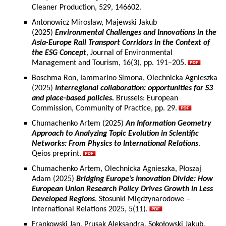
Cleaner Production, 529, 146602.
Antonowicz Mirosław, Majewski Jakub
(2025)
Environmental Challenges and Innovations in the
Asia-Europe Rail Transport Corridors in the Context of
the ESG Concept
, Journal of Environmental
Management and Tourism, 16(3), pp. 191–205.
Boschma Ron, Iammarino Simona, Olechnicka Agnieszka
(2025)
Interregional collaboration: opportunities for S3
and place-based policies.
Brussels: European
Commission, Community of Practice, pp. 29.
Chumachenko Artem (2025)
An Information Geometry
Approach to Analyzing Topic Evolution in Scientific
Networks: From Physics to International Relations
.
Qeios preprint.
Chumachenko Artem, Olechnicka Agnieszka, Płoszaj
Adam (2025)
Bridging Europe’s Innovation Divide: How
European Union Research Policy Drives Growth in Less
Developed Regions
. Stosunki Międzynarodowe –
International Relations 2025, 5(11).
Frankowski Jan, Prusak Aleksandra, Sokołowski Jakub,