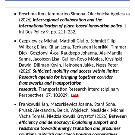
Boschma Ron, Iammarino Simona, Olechnicka Agnieszka
(2026)
Interregional collaboration and the
internationalisation of place-based innovation policy
. J
Int Bus Policy 9, pp. 211–232.
Czepkiewicz Michał, Mattioli Giulio, Schmidt Filip,
Willberg Elias, Kilian Lena, Tenkanen Henrikki, Timmer
Dick, Gosztonyi Ákos, Raudsepp Johanna, Ala-Mantila
Sanna, Jacobson Lisa, Guillen-Royo Mònica, Krysiński
Dawid, Dillman Kevin, Heinonen Jukka, Næss Peter
(2026)
Sufficient mobility and access within limits:
Research agenda for bringing together corridor
frameworks and transportation
research
. Transportation Research Interdisciplinary
Perspectives, 37, 102029.
Frankowski Jan, Mazurkiewicz Joanna, Stará Soňa,
Prusak Aleksandra, Bełch, Wojciech, Nesládek, Michal,
Vácha Tomáš, Niedziałkowski Krzysztof (2026)
Between
efficiency and democracy: Explaining support and
resistance towards energy transition and prosumer
solutions in Polish and Czech housing cooperatives.