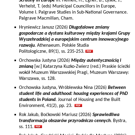
Scrutiny in Europe
In: Heinelt, H., Egner, B., Lysek, J.,
Verhelst, T. (eds) Municipal Councillors in Europe,
Volume I. Palgrave Studies in Sub-National Governance.
Palgrave Macmillan, Cham.
Hryniewicz Janusz (2026)
Długofalowe zmiany
gospodarcze a dystans kulturowy między krajami Grupy
Wyszehradzkiej a europejskim centrum innowacyjnego
rozwoju
. Athenaeum. Polskie Studia
Politologiczne, 89(1), ss. 235-253.
Orchowska Justyna (2026)
Między autentycznością i
zmianą
[w:] Katarzyna Kuzko-Zwierz (red.) Praskie ścieżki
wokół Muzeum Warszawskiej Pragi, Muzeum Warszawy:
Warszawa, ss. 128.
Orchowska Justyna, Wróblewska Nina (2026)
Between
student life and adulthood: housing experiences of PhD
students in Poland
. Journal of Housing and the Built
Environment, 41(2), pp. 23.
Rok Jakub, Boćkowski Mariusz (2026)
Sprawiedliwa
transformacja obszarów przyrodniczo cennych
. Bystra,
ss. 111.