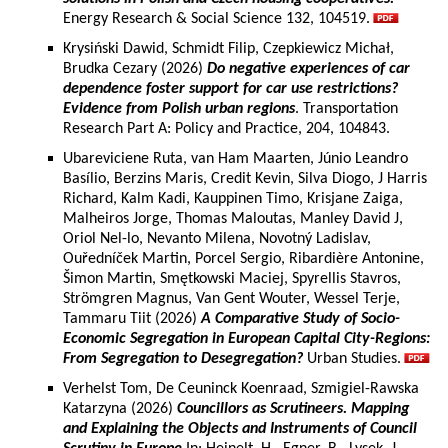
Energy Research & Social Science 132, 104519.
Krysiński Dawid, Schmidt Filip, Czepkiewicz Michał,
Brudka Cezary (2026)
Do negative experiences of car
dependence foster support for car use restrictions?
Evidence from Polish urban regions
. Transportation
Research Part A: Policy and Practice, 204, 104843.
Ubareviciene Ruta, van Ham Maarten, Júnio Leandro
Basílio, Berzins Maris, Credit Kevin, Silva Diogo, J Harris
Richard, Kalm Kadi, Kauppinen Timo, Krisjane Zaiga,
Malheiros Jorge, Thomas Maloutas, Manley David J,
Oriol Nel-lo, Nevanto Milena, Novotný Ladislav,
Ouředníček Martin, Porcel Sergio, Ribardière Antonine,
Šimon Martin, Smętkowski Maciej, Spyrellis Stavros,
Strömgren Magnus, Van Gent Wouter, Wessel Terje,
Tammaru Tiit (2026)
A Comparative Study of Socio-
Economic Segregation in European Capital City-Regions:
From Segregation to Desegregation?
Urban Studies.
Verhelst Tom, De Ceuninck Koenraad, Szmigiel-Rawska
Katarzyna (2026)
Councillors as Scrutineers. Mapping
and Explaining the Objects and Instruments of Council