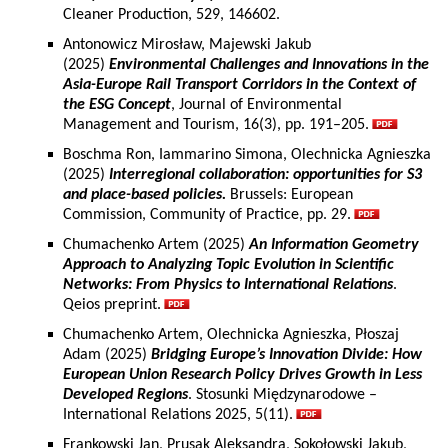
Cleaner Production, 529, 146602.
Antonowicz Mirosław, Majewski Jakub
(2025)
Environmental Challenges and Innovations in the
Asia-Europe Rail Transport Corridors in the Context of
the ESG Concept
, Journal of Environmental
Management and Tourism, 16(3), pp. 191–205.
Boschma Ron, Iammarino Simona, Olechnicka Agnieszka
(2025)
Interregional collaboration: opportunities for S3
and place-based policies.
Brussels: European
Commission, Community of Practice, pp. 29.
Chumachenko Artem (2025)
An Information Geometry
Approach to Analyzing Topic Evolution in Scientific
Networks: From Physics to International Relations
.
Qeios preprint.
Chumachenko Artem, Olechnicka Agnieszka, Płoszaj
Adam (2025)
Bridging Europe’s Innovation Divide: How
European Union Research Policy Drives Growth in Less
Developed Regions
. Stosunki Międzynarodowe –
International Relations 2025, 5(11).
Frankowski Jan, Prusak Aleksandra, Sokołowski Jakub,