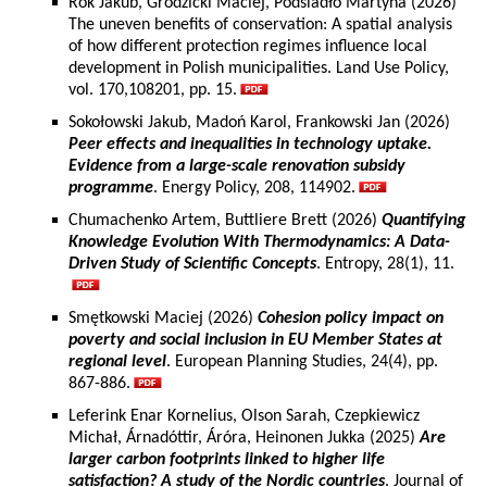
Rok Jakub, Grodzicki Maciej, Podsiadło Martyna (2026)
The uneven benefits of conservation: A spatial analysis
of how different protection regimes influence local
development in Polish municipalities. Land Use Policy,
vol. 170,108201, pp. 15.
Sokołowski Jakub, Madoń Karol, Frankowski Jan (2026)
Peer effects and inequalities in technology uptake.
Evidence from a large-scale renovation subsidy
programme
. Energy Policy, 208, 114902.
Chumachenko Artem, Buttliere Brett (2026)
Quantifying
Knowledge Evolution With Thermodynamics: A Data-
Driven Study of Scientific Concepts
. Entropy, 28(1), 11.
Smętkowski Maciej (2026)
Cohesion policy impact on
poverty and social inclusion in EU Member States at
regional level
. European Planning Studies, 24(4), pp.
867-886.
Leferink Enar Kornelius, Olson Sarah, Czepkiewicz
Michał, Árnadóttir, Áróra, Heinonen Jukka (2025)
Are
larger carbon footprints linked to higher life
satisfaction? A study of the Nordic countries
. Journal of