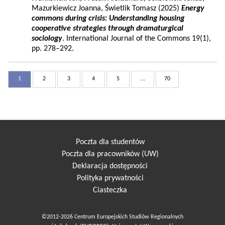
Mazurkiewicz Joanna, Świetlik Tomasz (2025)
Energy
commons during crisis: Understanding housing
cooperative strategies through dramaturgical
sociology
. International Journal of the Commons 19(1),
pp. 278–292.
1
2
3
4
5
...
70
Poczta dla studentów
Poczta dla pracowników (UW)
Deklaracja dostępności
Polityka prywatności
Ciasteczka
©2012-2026 Centrum Europejskich Studiów Regionalnych