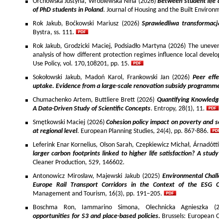
Orchowska Justyna, Wróblewska Nina (2026)
Between student life 
of PhD students in Poland
. Journal of Housing and the Built Environ
Rok Jakub, Boćkowski Mariusz (2026)
Sprawiedliwa transformac
Bystra, ss. 111.
Rok Jakub, Grodzicki Maciej, Podsiadło Martyna (2026) The uneven 
analysis of how different protection regimes influence local develo
Use Policy, vol. 170,108201, pp. 15.
Sokołowski Jakub, Madoń Karol, Frankowski Jan (2026)
Peer effe
uptake. Evidence from a large-scale renovation subsidy programm
Chumachenko Artem, Buttliere Brett (2026)
Quantifying Knowledg
A Data-Driven Study of Scientific Concepts
. Entropy, 28(1), 11.
Smętkowski Maciej (2026)
Cohesion policy impact on poverty and s
at regional level
. European Planning Studies, 24(4), pp. 867-886.
Leferink Enar Kornelius, Olson Sarah, Czepkiewicz Michał, Árnadótt
larger carbon footprints linked to higher life satisfaction? A stud
Cleaner Production, 529, 146602.
Antonowicz Mirosław, Majewski Jakub (2025)
Environmental Chall
Europe Rail Transport Corridors in the Context of the ESG 
Management and Tourism, 16(3), pp. 191–205.
Boschma Ron, Iammarino Simona, Olechnicka Agnieszka (2
opportunities for S3 and place-based policies.
Brussels: European 