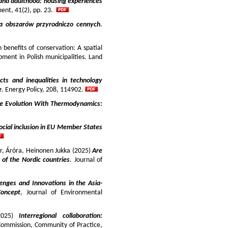
and adulthood: housing experiences
ment, 41(2), pp. 23.
ja obszarów przyrodniczo cennych
.
benefits of conservation: A spatial
pment in Polish municipalities. Land
cts and inequalities in technology
e
. Energy Policy, 208, 114902.
e Evolution With Thermodynamics:
ocial inclusion in EU Member States
ir, Áróra, Heinonen Jukka (2025)
Are
y of the Nordic countries
. Journal of
enges and Innovations in the Asia-
Concept
, Journal of Environmental
025)
Interregional collaboration:
Commission, Community of Practice,