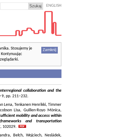
ENGLISH
wnika. Stosujemy je
Zamknij
. Kontynuując
zeglądarki.
nterregional collaboration and the
cy 9, pp. 211–232.
ilian Lena, Tenkanen Henrikki, Timmer
cobson Lisa, Guillen-Royo Mònica,
Sufficient mobility and access within
 frameworks and transportation
37, 102029.
andra, Bełch, Wojciech, Nesládek,