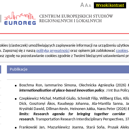
A
A
Wysoki kontrast
A
okies (ciasteczek) umożliwiających zapisywanie informacji na urządzeniu użytko
. Zapoznaj się z naszą
polityką prywatności
oraz opisem jak zablokować
cookies
asz zgodę na pozostawianie cookies zgodnie z Twoimi bieżącymi ustawieniami pr
Publikacje
Boschma Ron, Iammarino Simona, Olechnicka Agnieszka (2026)
I
internationalisation of place-based innovation policy
. J Int Bus Poli
Czepkiewicz Michał, Mattioli Giulio, Schmidt Filip, Willberg Elias, K
Dick, Gosztonyi Ákos, Raudsepp Johanna, Ala-Mantila Sanna, Ja
Krysiński Dawid, Dillman Kevin, Heinonen Jukka, Næss Peter (2026)
limits: Research agenda for bringing together corridor
research
. Transportation Research Interdisciplinary Perspectives, 
Frankowski Jan, Mazurkiewicz Joanna, Stará Soňa, Prusak Aleks