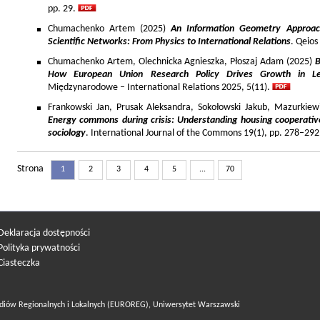
pp. 29.
Chumachenko Artem (2025)
An Information Geometry Approach
Scientific Networks: From Physics to International Relations
. Qeios
Chumachenko Artem, Olechnicka Agnieszka, Płoszaj Adam (2025)
B
How European Union Research Policy Drives Growth in Le
Międzynarodowe – International Relations 2025, 5(11).
Frankowski Jan, Prusak Aleksandra, Sokołowski Jakub, Mazurkiew
Energy commons during crisis: Understanding housing cooperativ
sociology
. International Journal of the Commons 19(1), pp. 278–292
Strona
1
2
3
4
5
...
70
Deklaracja dostępności
Polityka prywatności
Ciasteczka
diów Regionalnych i Lokalnych (EUROREG), Uniwersytet Warszawski