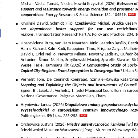
Michal, Vácha Tomáš, Niedziałkowski Krzysztof (2026)
Between eff
support and resistance towards energy transition and prosumer so
cooperatives.
Energy Research & Social Science 132, 104519.
Krysiński Dawid, Schmidt Filip, Czepkiewicz Michał, Brudka Cezar
car dependence foster support for car use restriction
regions
. Transportation Research Part A: Policy and Practice, 204,
Ubareviciene Ruta, van Ham Maarten, Júnio Leandro Basílio, Berzins
Harris Richard, Kalm Kadi, Kauppinen Timo, Krisjane Zaiga, Malhe
David J, Oriol Nel-lo, Nevanto Milena, Novotný Ladislav, Ouředníče
Antonine, Šimon Martin, Smętkowski Maciej, Spyrellis Stavros, 
Wessel Terje, Tammaru Tiit (2026)
A Comparative Study of Socio
Capital City-Regions: From Segregation to Desegregation?
Urban St
Verhelst Tom, De Ceuninck Koenraad, Szmigiel-Rawska Katarzyn
Mapping and Explaining the Objects and Instruments of Council 
Egner, B., Lysek, J., Verhelst, T. (eds) Municipal Councillors in Euro
National Governance. Palgrave Macmillan, Cham.
Hryniewicz Janusz (2026)
Długofalowe zmiany gospodarcze a dysta
Wyszehradzkiej a europejskim centrum innowacyjnego roz
Politologiczne, 89(1), ss. 235-253.
Orchowska Justyna (2026)
Między autentycznością i zmianą
[w:] Ka
ścieżki wokół Muzeum Warszawskiej Pragi, Muzeum Warszawy: War