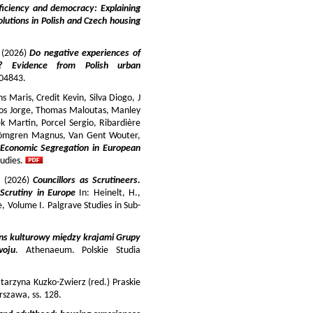
iciency and democracy: Explaining
lutions in Polish and Czech housing
y (2026)
Do negative experiences of
s? Evidence from Polish urban
 104843.
 Maris, Credit Kevin, Silva Diogo, J
iros Jorge, Thomas Maloutas, Manley
k Martin, Porcel Sergio, Ribardière
Strömgren Magnus, Van Gent Wouter,
-Economic Segregation in European
udies.
a (2026)
Councillors as Scrutineers.
Scrutiny in Europe
In: Heinelt, H.,
pe, Volume I. Palgrave Studies in Sub-
ns kulturowy między krajami Grupy
woju
. Athenaeum. Polskie Studia
tarzyna Kuzko-Zwierz (red.) Praskie
szawa, ss. 128.