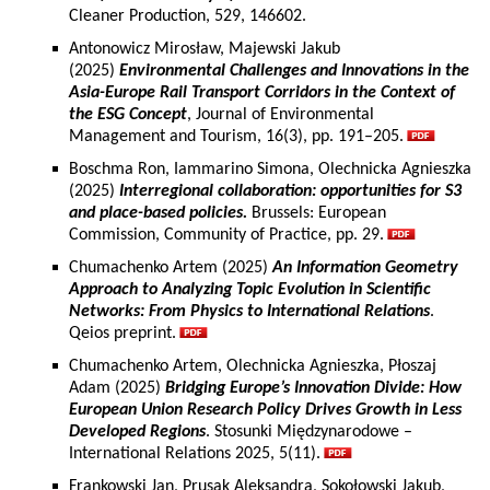
Cleaner Production, 529, 146602.
Antonowicz Mirosław, Majewski Jakub
(2025)
Environmental Challenges and Innovations in the
Asia-Europe Rail Transport Corridors in the Context of
the ESG Concept
, Journal of Environmental
Management and Tourism, 16(3), pp. 191–205.
Boschma Ron, Iammarino Simona, Olechnicka Agnieszka
(2025)
Interregional collaboration: opportunities for S3
and place-based policies.
Brussels: European
Commission, Community of Practice, pp. 29.
Chumachenko Artem (2025)
An Information Geometry
Approach to Analyzing Topic Evolution in Scientific
Networks: From Physics to International Relations
.
Qeios preprint.
Chumachenko Artem, Olechnicka Agnieszka, Płoszaj
Adam (2025)
Bridging Europe’s Innovation Divide: How
European Union Research Policy Drives Growth in Less
Developed Regions
. Stosunki Międzynarodowe –
International Relations 2025, 5(11).
Frankowski Jan, Prusak Aleksandra, Sokołowski Jakub,