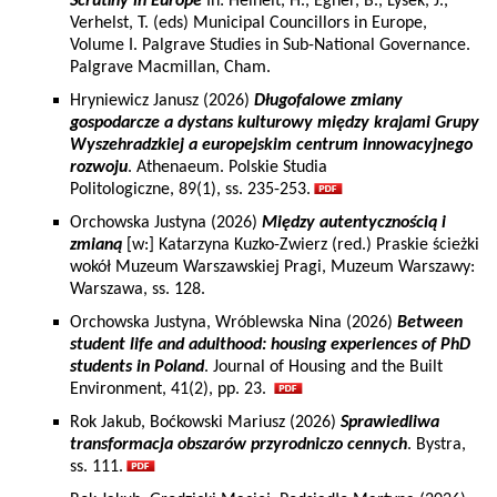
Scrutiny in Europe
In: Heinelt, H., Egner, B., Lysek, J.,
Verhelst, T. (eds) Municipal Councillors in Europe,
Volume I. Palgrave Studies in Sub-National Governance.
Palgrave Macmillan, Cham.
Hryniewicz Janusz (2026)
Długofalowe zmiany
gospodarcze a dystans kulturowy między krajami Grupy
Wyszehradzkiej a europejskim centrum innowacyjnego
rozwoju
. Athenaeum. Polskie Studia
Politologiczne, 89(1), ss. 235-253.
Orchowska Justyna (2026)
Między autentycznością i
zmianą
[w:] Katarzyna Kuzko-Zwierz (red.) Praskie ścieżki
wokół Muzeum Warszawskiej Pragi, Muzeum Warszawy:
Warszawa, ss. 128.
Orchowska Justyna, Wróblewska Nina (2026)
Between
student life and adulthood: housing experiences of PhD
students in Poland
. Journal of Housing and the Built
Environment, 41(2), pp. 23.
Rok Jakub, Boćkowski Mariusz (2026)
Sprawiedliwa
transformacja obszarów przyrodniczo cennych
. Bystra,
ss. 111.