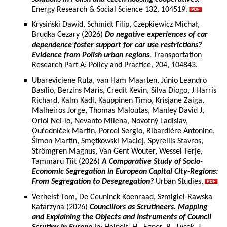
Energy Research & Social Science 132, 104519.
Krysiński Dawid, Schmidt Filip, Czepkiewicz Michał,
Brudka Cezary (2026)
Do negative experiences of car
dependence foster support for car use restrictions?
Evidence from Polish urban regions
. Transportation
Research Part A: Policy and Practice, 204, 104843.
Ubareviciene Ruta, van Ham Maarten, Júnio Leandro
Basílio, Berzins Maris, Credit Kevin, Silva Diogo, J Harris
Richard, Kalm Kadi, Kauppinen Timo, Krisjane Zaiga,
Malheiros Jorge, Thomas Maloutas, Manley David J,
Oriol Nel-lo, Nevanto Milena, Novotný Ladislav,
Ouředníček Martin, Porcel Sergio, Ribardière Antonine,
Šimon Martin, Smętkowski Maciej, Spyrellis Stavros,
Strömgren Magnus, Van Gent Wouter, Wessel Terje,
Tammaru Tiit (2026)
A Comparative Study of Socio-
Economic Segregation in European Capital City-Regions:
From Segregation to Desegregation?
Urban Studies.
Verhelst Tom, De Ceuninck Koenraad, Szmigiel-Rawska
Katarzyna (2026)
Councillors as Scrutineers. Mapping
and Explaining the Objects and Instruments of Council