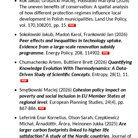
Rok Jakub, Grodzicki Maciej, Podsiadło Martyna (2026)
The uneven benefits of conservation: A spatial analysis
of how different protection regimes influence local
development in Polish municipalities. Land Use Policy,
vol. 170,108201, pp. 15.
Sokołowski Jakub, Madoń Karol, Frankowski Jan (2026)
Peer effects and inequalities in technology uptake.
Evidence from a large-scale renovation subsidy
programme
. Energy Policy, 208, 114902.
Chumachenko Artem, Buttliere Brett (2026)
Quantifying
Knowledge Evolution With Thermodynamics: A Data-
Driven Study of Scientific Concepts
. Entropy, 28(1), 11.
Smętkowski Maciej (2026)
Cohesion policy impact on
poverty and social inclusion in EU Member States at
regional level
. European Planning Studies, 24(4), pp.
867-886.
Leferink Enar Kornelius, Olson Sarah, Czepkiewicz
Michał, Árnadóttir, Áróra, Heinonen Jukka (2025)
Are
larger carbon footprints linked to higher life
satisfaction? A study of the Nordic countries
. Journal of