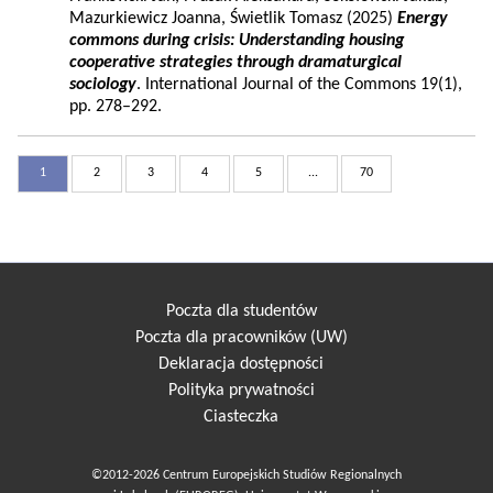
Mazurkiewicz Joanna, Świetlik Tomasz (2025)
Energy
commons during crisis: Understanding housing
cooperative strategies through dramaturgical
sociology
. International Journal of the Commons 19(1),
pp. 278–292.
1
2
3
4
5
...
70
Poczta dla studentów
Poczta dla pracowników (UW)
Deklaracja dostępności
Polityka prywatności
Ciasteczka
©2012-2026 Centrum Europejskich Studiów Regionalnych