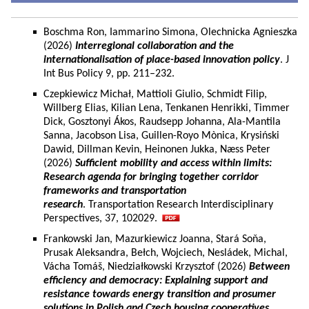
Boschma Ron, Iammarino Simona, Olechnicka Agnieszka
(2026)
Interregional collaboration and the
internationalisation of place-based innovation policy
. J
Int Bus Policy 9, pp. 211–232.
Czepkiewicz Michał, Mattioli Giulio, Schmidt Filip,
Willberg Elias, Kilian Lena, Tenkanen Henrikki, Timmer
Dick, Gosztonyi Ákos, Raudsepp Johanna, Ala-Mantila
Sanna, Jacobson Lisa, Guillen-Royo Mònica, Krysiński
Dawid, Dillman Kevin, Heinonen Jukka, Næss Peter
(2026)
Sufficient mobility and access within limits:
Research agenda for bringing together corridor
frameworks and transportation
research
. Transportation Research Interdisciplinary
Perspectives, 37, 102029.
Frankowski Jan, Mazurkiewicz Joanna, Stará Soňa,
Prusak Aleksandra, Bełch, Wojciech, Nesládek, Michal,
Vácha Tomáš, Niedziałkowski Krzysztof (2026)
Between
efficiency and democracy: Explaining support and
resistance towards energy transition and prosumer
solutions in Polish and Czech housing cooperatives.