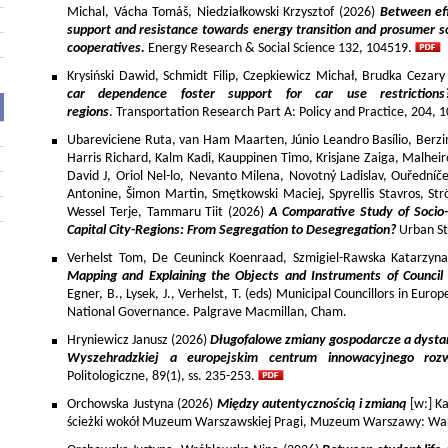
Michal, Vácha Tomáš, Niedziałkowski Krzysztof (2026)
Between eff
support and resistance towards energy transition and prosumer so
cooperatives.
Energy Research & Social Science 132, 104519.
Krysiński Dawid, Schmidt Filip, Czepkiewicz Michał, Brudka Cezar
car dependence foster support for car use restriction
regions
. Transportation Research Part A: Policy and Practice, 204,
Ubareviciene Ruta, van Ham Maarten, Júnio Leandro Basílio, Berzins
Harris Richard, Kalm Kadi, Kauppinen Timo, Krisjane Zaiga, Malhe
David J, Oriol Nel-lo, Nevanto Milena, Novotný Ladislav, Ouředníče
Antonine, Šimon Martin, Smętkowski Maciej, Spyrellis Stavros, 
Wessel Terje, Tammaru Tiit (2026)
A Comparative Study of Socio
Capital City-Regions: From Segregation to Desegregation?
Urban St
Verhelst Tom, De Ceuninck Koenraad, Szmigiel-Rawska Katarzyn
Mapping and Explaining the Objects and Instruments of Council 
Egner, B., Lysek, J., Verhelst, T. (eds) Municipal Councillors in Euro
National Governance. Palgrave Macmillan, Cham.
Hryniewicz Janusz (2026)
Długofalowe zmiany gospodarcze a dysta
Wyszehradzkiej a europejskim centrum innowacyjnego roz
Politologiczne, 89(1), ss. 235-253.
Orchowska Justyna (2026)
Między autentycznością i zmianą
[w:] Ka
ścieżki wokół Muzeum Warszawskiej Pragi, Muzeum Warszawy: War