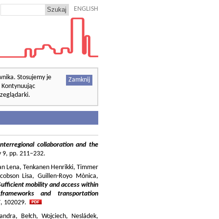
ENGLISH
wnika. Stosujemy je
Zamknij
. Kontynuując
zeglądarki.
nterregional collaboration and the
cy 9, pp. 211–232.
ilian Lena, Tenkanen Henrikki, Timmer
cobson Lisa, Guillen-Royo Mònica,
Sufficient mobility and access within
 frameworks and transportation
37, 102029.
andra, Bełch, Wojciech, Nesládek,