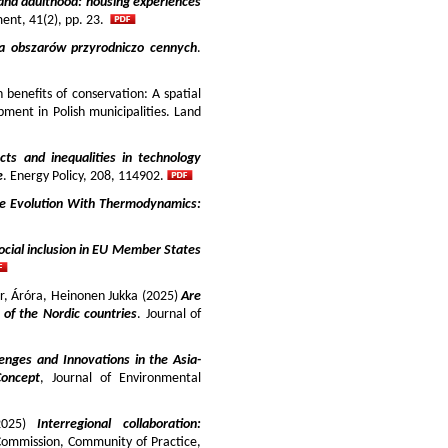
and adulthood: housing experiences
ment, 41(2), pp. 23.
ja obszarów przyrodniczo cennych
.
benefits of conservation: A spatial
pment in Polish municipalities. Land
cts and inequalities in technology
e
. Energy Policy, 208, 114902.
e Evolution With Thermodynamics:
ocial inclusion in EU Member States
ir, Áróra, Heinonen Jukka (2025)
Are
y of the Nordic countries
. Journal of
enges and Innovations in the Asia-
Concept
, Journal of Environmental
025)
Interregional collaboration:
Commission, Community of Practice,