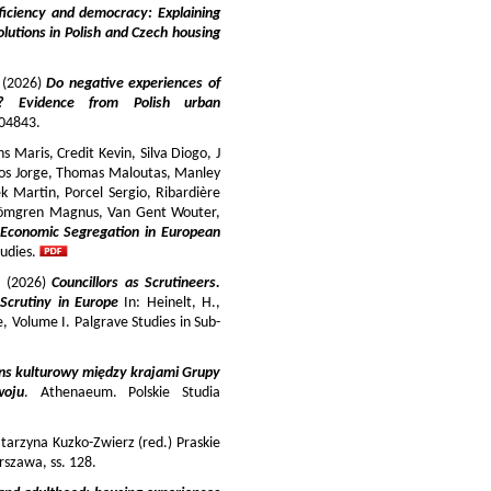
iciency and democracy: Explaining
lutions in Polish and Czech housing
y (2026)
Do negative experiences of
s? Evidence from Polish urban
 104843.
 Maris, Credit Kevin, Silva Diogo, J
iros Jorge, Thomas Maloutas, Manley
k Martin, Porcel Sergio, Ribardière
Strömgren Magnus, Van Gent Wouter,
-Economic Segregation in European
udies.
a (2026)
Councillors as Scrutineers.
Scrutiny in Europe
In: Heinelt, H.,
pe, Volume I. Palgrave Studies in Sub-
ns kulturowy między krajami Grupy
woju
. Athenaeum. Polskie Studia
tarzyna Kuzko-Zwierz (red.) Praskie
szawa, ss. 128.