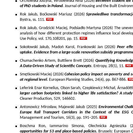
Orchowska Justyna, Wróblewska Nina (2026)
Between student life 
of PhD students in Poland
. Journal of Housing and the Built Environ
Rok Jakub, Boćkowski Mariusz (2026)
Sprawiedliwa transformac
Bystra, ss. 111.
Rok Jakub, Grodzicki Maciej, Podsiadło Martyna (2026) The uneven 
analysis of how different protection regimes influence local develo
Use Policy, vol. 170,108201, pp. 15.
Sokołowski Jakub, Madoń Karol, Frankowski Jan (2026)
Peer effe
uptake. Evidence from a large-scale renovation subsidy programm
Chumachenko Artem, Buttliere Brett (2026)
Quantifying Knowledg
A Data-Driven Study of Scientific Concepts
. Entropy, 28(1), 11.
Smętkowski Maciej (2026)
Cohesion policy impact on poverty and s
at regional level
. European Planning Studies, 24(4), pp. 867-886.
Leferink Enar Kornelius, Olson Sarah, Czepkiewicz Michał, Árnadótt
larger carbon footprints linked to higher life satisfaction? A stud
Cleaner Production, 529, 146602.
Antonowicz Mirosław, Majewski Jakub (2025)
Environmental Chall
Europe Rail Transport Corridors in the Context of the ESG 
Management and Tourism, 16(3), pp. 191–205.
Boschma Ron, Iammarino Simona, Olechnicka Agnieszka (2
opportunities for S3 and place-based policies.
Brussels: European 