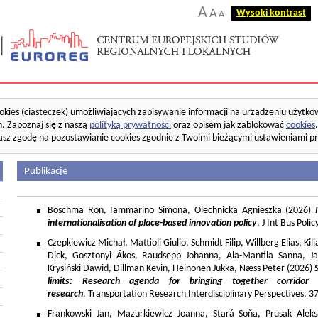
A
A
Wysoki kontrast
A
okies (ciasteczek) umożliwiających zapisywanie informacji na urządzeniu użytko
. Zapoznaj się z naszą
polityką prywatności
oraz opisem jak zablokować
cookies
asz zgodę na pozostawianie cookies zgodnie z Twoimi bieżącymi ustawieniami pr
Publikacje
Boschma Ron, Iammarino Simona, Olechnicka Agnieszka (2026)
I
internationalisation of place-based innovation policy
. J Int Bus Poli
Czepkiewicz Michał, Mattioli Giulio, Schmidt Filip, Willberg Elias, K
Dick, Gosztonyi Ákos, Raudsepp Johanna, Ala-Mantila Sanna, Ja
Krysiński Dawid, Dillman Kevin, Heinonen Jukka, Næss Peter (2026)
limits: Research agenda for bringing together corridor
research
. Transportation Research Interdisciplinary Perspectives, 
Frankowski Jan, Mazurkiewicz Joanna, Stará Soňa, Prusak Aleks