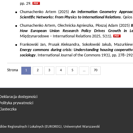
pp. 29.
Chumachenko Artem (2025)
An Information Geometry Approach
Scientific Networks: From Physics to International Relations
. Qeios
Chumachenko Artem, Olechnicka Agnieszka, Płoszaj Adam (2025)
B
How European Union Research Policy Drives Growth in Le
Międzynarodowe – International Relations 2025, 5(11).
Frankowski Jan, Prusak Aleksandra, Sokołowski Jakub, Mazurkiew
Energy commons during crisis: Understanding housing cooperativ
sociology
. International Journal of the Commons 19(1), pp. 278–292
Strona
1
2
3
4
5
...
70
Deklaracja dostępności
Polityka prywatności
Ciasteczka
diów Regionalnych i Lokalnych (EUROREG), Uniwersytet Warszawski