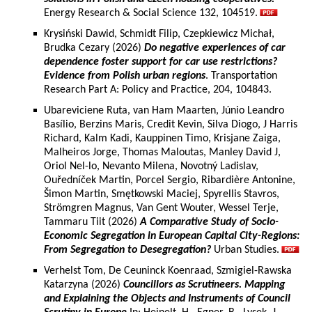
Energy Research & Social Science 132, 104519.
Krysiński Dawid, Schmidt Filip, Czepkiewicz Michał,
Brudka Cezary (2026)
Do negative experiences of car
dependence foster support for car use restrictions?
Evidence from Polish urban regions
. Transportation
Research Part A: Policy and Practice, 204, 104843.
Ubareviciene Ruta, van Ham Maarten, Júnio Leandro
Basílio, Berzins Maris, Credit Kevin, Silva Diogo, J Harris
Richard, Kalm Kadi, Kauppinen Timo, Krisjane Zaiga,
Malheiros Jorge, Thomas Maloutas, Manley David J,
Oriol Nel-lo, Nevanto Milena, Novotný Ladislav,
Ouředníček Martin, Porcel Sergio, Ribardière Antonine,
Šimon Martin, Smętkowski Maciej, Spyrellis Stavros,
Strömgren Magnus, Van Gent Wouter, Wessel Terje,
Tammaru Tiit (2026)
A Comparative Study of Socio-
Economic Segregation in European Capital City-Regions:
From Segregation to Desegregation?
Urban Studies.
Verhelst Tom, De Ceuninck Koenraad, Szmigiel-Rawska
Katarzyna (2026)
Councillors as Scrutineers. Mapping
and Explaining the Objects and Instruments of Council