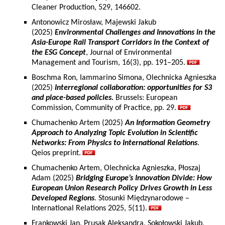
Cleaner Production, 529, 146602.
Antonowicz Mirosław, Majewski Jakub
(2025)
Environmental Challenges and Innovations in the
Asia-Europe Rail Transport Corridors in the Context of
the ESG Concept
, Journal of Environmental
Management and Tourism, 16(3), pp. 191–205.
Boschma Ron, Iammarino Simona, Olechnicka Agnieszka
(2025)
Interregional collaboration: opportunities for S3
and place-based policies.
Brussels: European
Commission, Community of Practice, pp. 29.
Chumachenko Artem (2025)
An Information Geometry
Approach to Analyzing Topic Evolution in Scientific
Networks: From Physics to International Relations
.
Qeios preprint.
Chumachenko Artem, Olechnicka Agnieszka, Płoszaj
Adam (2025)
Bridging Europe’s Innovation Divide: How
European Union Research Policy Drives Growth in Less
Developed Regions
. Stosunki Międzynarodowe –
International Relations 2025, 5(11).
Frankowski Jan, Prusak Aleksandra, Sokołowski Jakub,