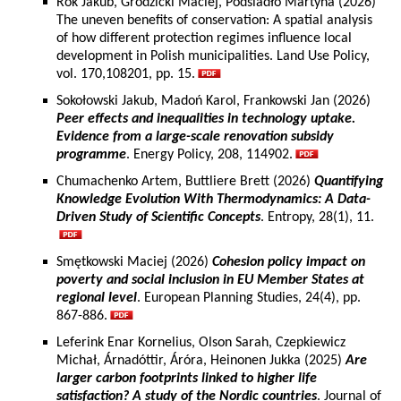
Rok Jakub, Grodzicki Maciej, Podsiadło Martyna (2026)
The uneven benefits of conservation: A spatial analysis
of how different protection regimes influence local
development in Polish municipalities. Land Use Policy,
vol. 170,108201, pp. 15.
Sokołowski Jakub, Madoń Karol, Frankowski Jan (2026)
Peer effects and inequalities in technology uptake.
Evidence from a large-scale renovation subsidy
programme
. Energy Policy, 208, 114902.
Chumachenko Artem, Buttliere Brett (2026)
Quantifying
Knowledge Evolution With Thermodynamics: A Data-
Driven Study of Scientific Concepts
. Entropy, 28(1), 11.
Smętkowski Maciej (2026)
Cohesion policy impact on
poverty and social inclusion in EU Member States at
regional level
. European Planning Studies, 24(4), pp.
867-886.
Leferink Enar Kornelius, Olson Sarah, Czepkiewicz
Michał, Árnadóttir, Áróra, Heinonen Jukka (2025)
Are
larger carbon footprints linked to higher life
satisfaction? A study of the Nordic countries
. Journal of