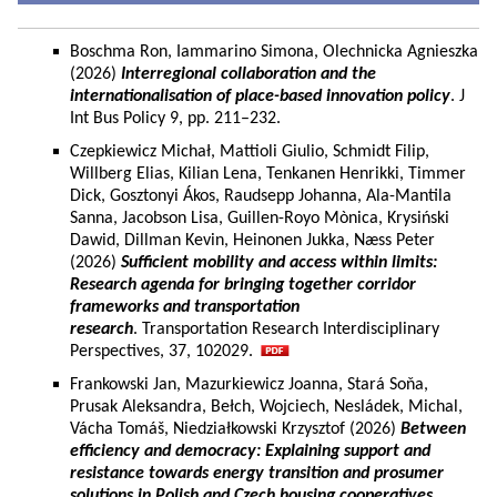
Boschma Ron, Iammarino Simona, Olechnicka Agnieszka
(2026)
Interregional collaboration and the
internationalisation of place-based innovation policy
. J
Int Bus Policy 9, pp. 211–232.
Czepkiewicz Michał, Mattioli Giulio, Schmidt Filip,
Willberg Elias, Kilian Lena, Tenkanen Henrikki, Timmer
Dick, Gosztonyi Ákos, Raudsepp Johanna, Ala-Mantila
Sanna, Jacobson Lisa, Guillen-Royo Mònica, Krysiński
Dawid, Dillman Kevin, Heinonen Jukka, Næss Peter
(2026)
Sufficient mobility and access within limits:
Research agenda for bringing together corridor
frameworks and transportation
research
. Transportation Research Interdisciplinary
Perspectives, 37, 102029.
Frankowski Jan, Mazurkiewicz Joanna, Stará Soňa,
Prusak Aleksandra, Bełch, Wojciech, Nesládek, Michal,
Vácha Tomáš, Niedziałkowski Krzysztof (2026)
Between
efficiency and democracy: Explaining support and
resistance towards energy transition and prosumer
solutions in Polish and Czech housing cooperatives.