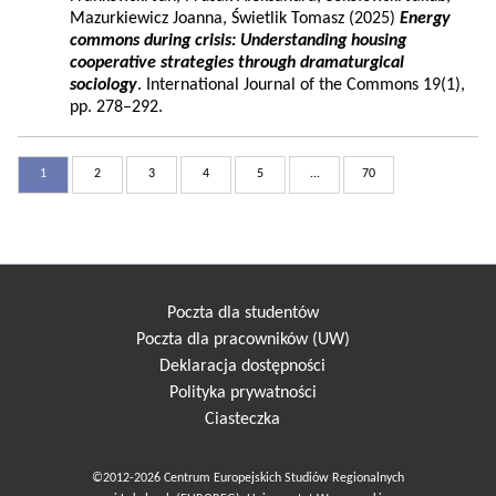
Mazurkiewicz Joanna, Świetlik Tomasz (2025)
Energy
commons during crisis: Understanding housing
cooperative strategies through dramaturgical
sociology
. International Journal of the Commons 19(1),
pp. 278–292.
1
2
3
4
5
...
70
Poczta dla studentów
Poczta dla pracowników (UW)
Deklaracja dostępności
Polityka prywatności
Ciasteczka
©2012-2026 Centrum Europejskich Studiów Regionalnych