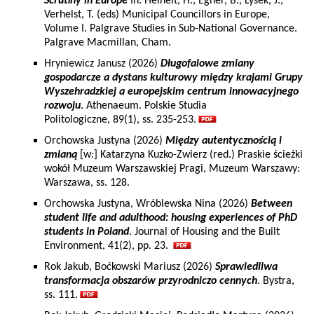
Scrutiny in Europe
In: Heinelt, H., Egner, B., Lysek, J.,
Verhelst, T. (eds) Municipal Councillors in Europe,
Volume I. Palgrave Studies in Sub-National Governance.
Palgrave Macmillan, Cham.
Hryniewicz Janusz (2026)
Długofalowe zmiany
gospodarcze a dystans kulturowy między krajami Grupy
Wyszehradzkiej a europejskim centrum innowacyjnego
rozwoju
. Athenaeum. Polskie Studia
Politologiczne, 89(1), ss. 235-253.
Orchowska Justyna (2026)
Między autentycznością i
zmianą
[w:] Katarzyna Kuzko-Zwierz (red.) Praskie ścieżki
wokół Muzeum Warszawskiej Pragi, Muzeum Warszawy:
Warszawa, ss. 128.
Orchowska Justyna, Wróblewska Nina (2026)
Between
student life and adulthood: housing experiences of PhD
students in Poland
. Journal of Housing and the Built
Environment, 41(2), pp. 23.
Rok Jakub, Boćkowski Mariusz (2026)
Sprawiedliwa
transformacja obszarów przyrodniczo cennych
. Bystra,
ss. 111.