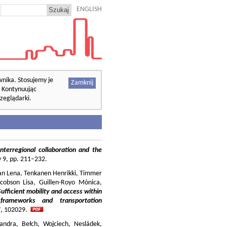
ENGLISH
wnika. Stosujemy je
Zamknij
. Kontynuując
zeglądarki.
nterregional collaboration and the
cy 9, pp. 211–232.
ilian Lena, Tenkanen Henrikki, Timmer
cobson Lisa, Guillen-Royo Mònica,
Sufficient mobility and access within
 frameworks and transportation
37, 102029.
andra, Bełch, Wojciech, Nesládek,