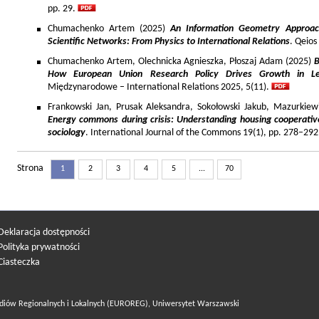
pp. 29.
Chumachenko Artem (2025)
An Information Geometry Approach
Scientific Networks: From Physics to International Relations
. Qeios
Chumachenko Artem, Olechnicka Agnieszka, Płoszaj Adam (2025)
B
How European Union Research Policy Drives Growth in Le
Międzynarodowe – International Relations 2025, 5(11).
Frankowski Jan, Prusak Aleksandra, Sokołowski Jakub, Mazurkiew
Energy commons during crisis: Understanding housing cooperativ
sociology
. International Journal of the Commons 19(1), pp. 278–292
Strona
1
2
3
4
5
...
70
Deklaracja dostępności
Polityka prywatności
Ciasteczka
diów Regionalnych i Lokalnych (EUROREG), Uniwersytet Warszawski