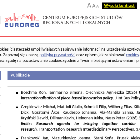
A
A
Wysoki kontrast
A
okies (ciasteczek) umożliwiających zapisywanie informacji na urządzeniu użytko
. Zapoznaj się z naszą
polityką prywatności
oraz opisem jak zablokować
cookies
asz zgodę na pozostawianie cookies zgodnie z Twoimi bieżącymi ustawieniami pr
Publikacje
Boschma Ron, Iammarino Simona, Olechnicka Agnieszka (2026)
I
internationalisation of place-based innovation policy
. J Int Bus Poli
Czepkiewicz Michał, Mattioli Giulio, Schmidt Filip, Willberg Elias, K
Dick, Gosztonyi Ákos, Raudsepp Johanna, Ala-Mantila Sanna, Ja
Krysiński Dawid, Dillman Kevin, Heinonen Jukka, Næss Peter (2026)
limits: Research agenda for bringing together corridor
research
. Transportation Research Interdisciplinary Perspectives, 
Frankowski Jan, Mazurkiewicz Joanna, Stará Soňa, Prusak Aleks