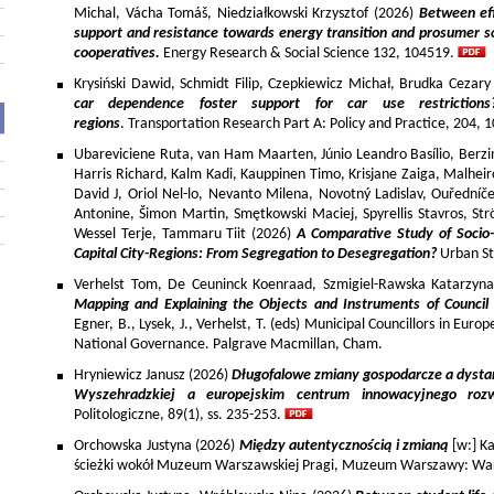
Michal, Vácha Tomáš, Niedziałkowski Krzysztof (2026)
Between eff
support and resistance towards energy transition and prosumer so
cooperatives.
Energy Research & Social Science 132, 104519.
Krysiński Dawid, Schmidt Filip, Czepkiewicz Michał, Brudka Cezar
car dependence foster support for car use restriction
regions
. Transportation Research Part A: Policy and Practice, 204,
Ubareviciene Ruta, van Ham Maarten, Júnio Leandro Basílio, Berzins
Harris Richard, Kalm Kadi, Kauppinen Timo, Krisjane Zaiga, Malhe
David J, Oriol Nel-lo, Nevanto Milena, Novotný Ladislav, Ouředníče
Antonine, Šimon Martin, Smętkowski Maciej, Spyrellis Stavros, 
Wessel Terje, Tammaru Tiit (2026)
A Comparative Study of Socio
Capital City-Regions: From Segregation to Desegregation?
Urban St
Verhelst Tom, De Ceuninck Koenraad, Szmigiel-Rawska Katarzyn
Mapping and Explaining the Objects and Instruments of Council 
Egner, B., Lysek, J., Verhelst, T. (eds) Municipal Councillors in Euro
National Governance. Palgrave Macmillan, Cham.
Hryniewicz Janusz (2026)
Długofalowe zmiany gospodarcze a dysta
Wyszehradzkiej a europejskim centrum innowacyjnego roz
Politologiczne, 89(1), ss. 235-253.
Orchowska Justyna (2026)
Między autentycznością i zmianą
[w:] Ka
ścieżki wokół Muzeum Warszawskiej Pragi, Muzeum Warszawy: War