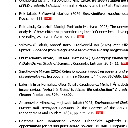
Orchowska Justyna, Wróblewska Nina (2026)
Between student life 
of PhD students in Poland
. Journal of Housing and the Built Environ
Rok Jakub, Boćkowski Mariusz (2026)
Sprawiedliwa transformac
Bystra, ss. 111.
Rok Jakub, Grodzicki Maciej, Podsiadło Martyna (2026) The uneven 
analysis of how different protection regimes influence local develo
Use Policy, vol. 170,108201, pp. 15.
Sokołowski Jakub, Madoń Karol, Frankowski Jan (2026)
Peer effe
uptake. Evidence from a large-scale renovation subsidy programm
Chumachenko Artem, Buttliere Brett (2026)
Quantifying Knowledg
A Data-Driven Study of Scientific Concepts
. Entropy, 28(1), 11.
Smętkowski Maciej (2026)
Cohesion policy impact on poverty and s
at regional level
. European Planning Studies, 24(4), pp. 867-886.
Leferink Enar Kornelius, Olson Sarah, Czepkiewicz Michał, Árnadótt
larger carbon footprints linked to higher life satisfaction? A stud
Cleaner Production, 529, 146602.
Antonowicz Mirosław, Majewski Jakub (2025)
Environmental Chall
Europe Rail Transport Corridors in the Context of the ESG 
Management and Tourism, 16(3), pp. 191–205.
Boschma Ron, Iammarino Simona, Olechnicka Agnieszka (2
opportunities for S3 and place-based policies.
Brussels: European 