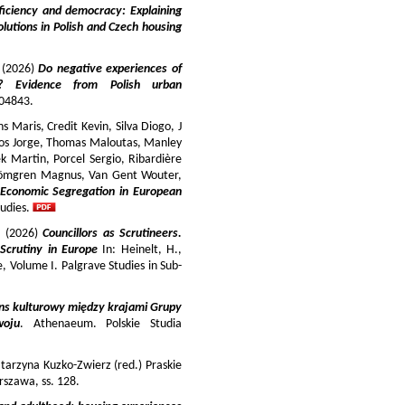
iciency and democracy: Explaining
lutions in Polish and Czech housing
y (2026)
Do negative experiences of
s? Evidence from Polish urban
 104843.
 Maris, Credit Kevin, Silva Diogo, J
iros Jorge, Thomas Maloutas, Manley
k Martin, Porcel Sergio, Ribardière
Strömgren Magnus, Van Gent Wouter,
-Economic Segregation in European
udies.
a (2026)
Councillors as Scrutineers.
Scrutiny in Europe
In: Heinelt, H.,
pe, Volume I. Palgrave Studies in Sub-
ns kulturowy między krajami Grupy
woju
. Athenaeum. Polskie Studia
tarzyna Kuzko-Zwierz (red.) Praskie
szawa, ss. 128.