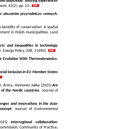
and adulthood: housing experiences
ment, 41(2), pp. 23.
ja obszarów przyrodniczo cennych
.
benefits of conservation: A spatial
pment in Polish municipalities. Land
cts and inequalities in technology
e
. Energy Policy, 208, 114902.
e Evolution With Thermodynamics:
ocial inclusion in EU Member States
ir, Áróra, Heinonen Jukka (2025)
Are
y of the Nordic countries
. Journal of
enges and Innovations in the Asia-
Concept
, Journal of Environmental
025)
Interregional collaboration:
Commission, Community of Practice,