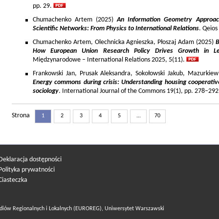
pp. 29.
Chumachenko Artem (2025)
An Information Geometry Approach
Scientific Networks: From Physics to International Relations
. Qeios
Chumachenko Artem, Olechnicka Agnieszka, Płoszaj Adam (2025)
B
How European Union Research Policy Drives Growth in Le
Międzynarodowe – International Relations 2025, 5(11).
Frankowski Jan, Prusak Aleksandra, Sokołowski Jakub, Mazurkiew
Energy commons during crisis: Understanding housing cooperativ
sociology
. International Journal of the Commons 19(1), pp. 278–292
Strona
1
2
3
4
5
...
70
Deklaracja dostępności
Polityka prywatności
Ciasteczka
diów Regionalnych i Lokalnych (EUROREG), Uniwersytet Warszawski