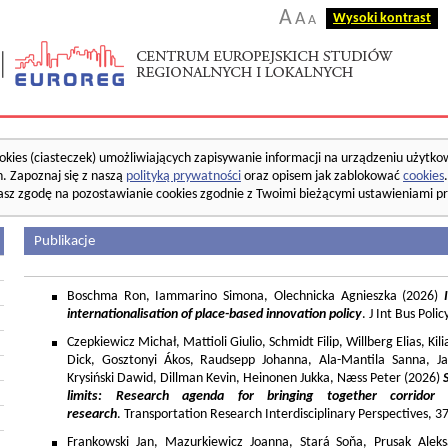
A
A
Wysoki kontrast
A
okies (ciasteczek) umożliwiających zapisywanie informacji na urządzeniu użytko
. Zapoznaj się z naszą
polityką prywatności
oraz opisem jak zablokować
cookies
asz zgodę na pozostawianie cookies zgodnie z Twoimi bieżącymi ustawieniami pr
Publikacje
Boschma Ron, Iammarino Simona, Olechnicka Agnieszka (2026)
I
internationalisation of place-based innovation policy
. J Int Bus Poli
Czepkiewicz Michał, Mattioli Giulio, Schmidt Filip, Willberg Elias, K
Dick, Gosztonyi Ákos, Raudsepp Johanna, Ala-Mantila Sanna, Ja
Krysiński Dawid, Dillman Kevin, Heinonen Jukka, Næss Peter (2026)
limits: Research agenda for bringing together corridor
research
. Transportation Research Interdisciplinary Perspectives, 
Frankowski Jan, Mazurkiewicz Joanna, Stará Soňa, Prusak Aleks