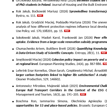
Orchowska Justyna, Wróblewska Nina (2026)
Between student life 
of PhD students in Poland
. Journal of Housing and the Built Environ
Rok Jakub, Boćkowski Mariusz (2026)
Sprawiedliwa transformac
Bystra, ss. 111.
Rok Jakub, Grodzicki Maciej, Podsiadło Martyna (2026) The uneven 
analysis of how different protection regimes influence local develo
Use Policy, vol. 170,108201, pp. 15.
Sokołowski Jakub, Madoń Karol, Frankowski Jan (2026)
Peer effe
uptake. Evidence from a large-scale renovation subsidy programm
Chumachenko Artem, Buttliere Brett (2026)
Quantifying Knowledg
A Data-Driven Study of Scientific Concepts
. Entropy, 28(1), 11.
Smętkowski Maciej (2026)
Cohesion policy impact on poverty and s
at regional level
. European Planning Studies, 24(4), pp. 867-886.
Leferink Enar Kornelius, Olson Sarah, Czepkiewicz Michał, Árnadótt
larger carbon footprints linked to higher life satisfaction? A stud
Cleaner Production, 529, 146602.
Antonowicz Mirosław, Majewski Jakub (2025)
Environmental Chall
Europe Rail Transport Corridors in the Context of the ESG 
Management and Tourism, 16(3), pp. 191–205.
Boschma Ron, Iammarino Simona, Olechnicka Agnieszka (2
opportunities for S3 and place-based policies.
Brussels: European 