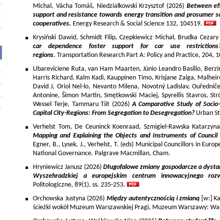
Michal, Vácha Tomáš, Niedziałkowski Krzysztof (2026)
Between eff
support and resistance towards energy transition and prosumer so
cooperatives.
Energy Research & Social Science 132, 104519.
Krysiński Dawid, Schmidt Filip, Czepkiewicz Michał, Brudka Cezar
car dependence foster support for car use restriction
regions
. Transportation Research Part A: Policy and Practice, 204,
Ubareviciene Ruta, van Ham Maarten, Júnio Leandro Basílio, Berzins
Harris Richard, Kalm Kadi, Kauppinen Timo, Krisjane Zaiga, Malhe
David J, Oriol Nel-lo, Nevanto Milena, Novotný Ladislav, Ouředníče
Antonine, Šimon Martin, Smętkowski Maciej, Spyrellis Stavros, 
Wessel Terje, Tammaru Tiit (2026)
A Comparative Study of Socio
Capital City-Regions: From Segregation to Desegregation?
Urban St
Verhelst Tom, De Ceuninck Koenraad, Szmigiel-Rawska Katarzyn
Mapping and Explaining the Objects and Instruments of Council 
Egner, B., Lysek, J., Verhelst, T. (eds) Municipal Councillors in Euro
National Governance. Palgrave Macmillan, Cham.
Hryniewicz Janusz (2026)
Długofalowe zmiany gospodarcze a dysta
Wyszehradzkiej a europejskim centrum innowacyjnego roz
Politologiczne, 89(1), ss. 235-253.
Orchowska Justyna (2026)
Między autentycznością i zmianą
[w:] Ka
ścieżki wokół Muzeum Warszawskiej Pragi, Muzeum Warszawy: War