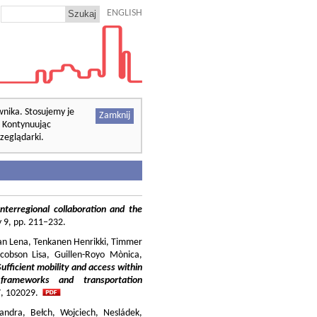
ENGLISH
wnika. Stosujemy je
Zamknij
. Kontynuując
zeglądarki.
nterregional collaboration and the
cy 9, pp. 211–232.
ilian Lena, Tenkanen Henrikki, Timmer
cobson Lisa, Guillen-Royo Mònica,
Sufficient mobility and access within
 frameworks and transportation
37, 102029.
andra, Bełch, Wojciech, Nesládek,