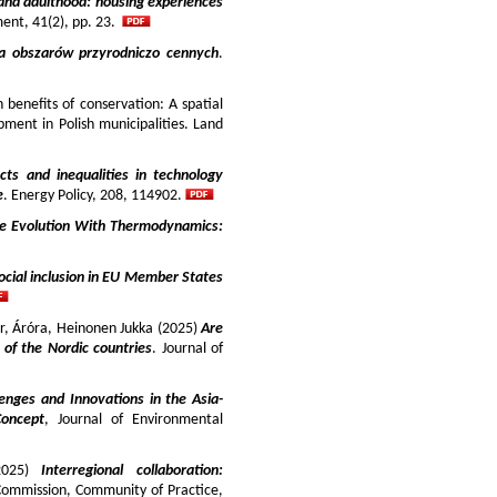
and adulthood: housing experiences
ment, 41(2), pp. 23.
ja obszarów przyrodniczo cennych
.
benefits of conservation: A spatial
pment in Polish municipalities. Land
cts and inequalities in technology
e
. Energy Policy, 208, 114902.
e Evolution With Thermodynamics:
ocial inclusion in EU Member States
ir, Áróra, Heinonen Jukka (2025)
Are
y of the Nordic countries
. Journal of
enges and Innovations in the Asia-
Concept
, Journal of Environmental
025)
Interregional collaboration:
Commission, Community of Practice,