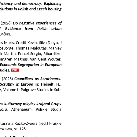
iciency and democracy: Explaining
lutions in Polish and Czech housing
y (2026)
Do negative experiences of
s? Evidence from Polish urban
 104843.
 Maris, Credit Kevin, Silva Diogo, J
iros Jorge, Thomas Maloutas, Manley
k Martin, Porcel Sergio, Ribardière
Strömgren Magnus, Van Gent Wouter,
-Economic Segregation in European
udies.
a (2026)
Councillors as Scrutineers.
Scrutiny in Europe
In: Heinelt, H.,
pe, Volume I. Palgrave Studies in Sub-
ns kulturowy między krajami Grupy
woju
. Athenaeum. Polskie Studia
tarzyna Kuzko-Zwierz (red.) Praskie
szawa, ss. 128.