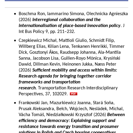
Boschma Ron, Iammarino Simona, Olechnicka Agnieszka
(2026)
Interregional collaboration and the
internationalisation of place-based innovation policy
. J
Int Bus Policy 9, pp. 211–232.
Czepkiewicz Michał, Mattioli Giulio, Schmidt Filip,
Willberg Elias, Kilian Lena, Tenkanen Henrikki, Timmer
Dick, Gosztonyi Ákos, Raudsepp Johanna, Ala-Mantila
Sanna, Jacobson Lisa, Guillen-Royo Mònica, Krysiński
Dawid, Dillman Kevin, Heinonen Jukka, Næss Peter
(2026)
Sufficient mobility and access within limits:
Research agenda for bringing together corridor
frameworks and transportation
research
. Transportation Research Interdisciplinary
Perspectives, 37, 102029.
Frankowski Jan, Mazurkiewicz Joanna, Stará Soňa,
Prusak Aleksandra, Bełch, Wojciech, Nesládek, Michal,
Vácha Tomáš, Niedziałkowski Krzysztof (2026)
Between
efficiency and democracy: Explaining support and
resistance towards energy transition and prosumer
solutions in Polish and Czech housing cooperatives.