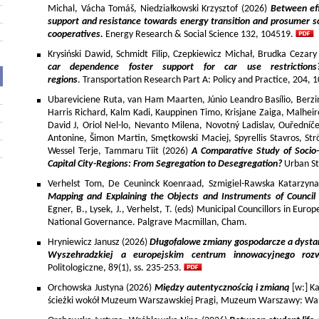
Michal, Vácha Tomáš, Niedziałkowski Krzysztof (2026)
Between eff
support and resistance towards energy transition and prosumer so
cooperatives.
Energy Research & Social Science 132, 104519.
Krysiński Dawid, Schmidt Filip, Czepkiewicz Michał, Brudka Cezar
car dependence foster support for car use restriction
regions
. Transportation Research Part A: Policy and Practice, 204,
Ubareviciene Ruta, van Ham Maarten, Júnio Leandro Basílio, Berzins
Harris Richard, Kalm Kadi, Kauppinen Timo, Krisjane Zaiga, Malhe
David J, Oriol Nel-lo, Nevanto Milena, Novotný Ladislav, Ouředníče
Antonine, Šimon Martin, Smętkowski Maciej, Spyrellis Stavros, 
Wessel Terje, Tammaru Tiit (2026)
A Comparative Study of Socio
Capital City-Regions: From Segregation to Desegregation?
Urban St
Verhelst Tom, De Ceuninck Koenraad, Szmigiel-Rawska Katarzyn
Mapping and Explaining the Objects and Instruments of Council 
Egner, B., Lysek, J., Verhelst, T. (eds) Municipal Councillors in Euro
National Governance. Palgrave Macmillan, Cham.
Hryniewicz Janusz (2026)
Długofalowe zmiany gospodarcze a dysta
Wyszehradzkiej a europejskim centrum innowacyjnego roz
Politologiczne, 89(1), ss. 235-253.
Orchowska Justyna (2026)
Między autentycznością i zmianą
[w:] Ka
ścieżki wokół Muzeum Warszawskiej Pragi, Muzeum Warszawy: War