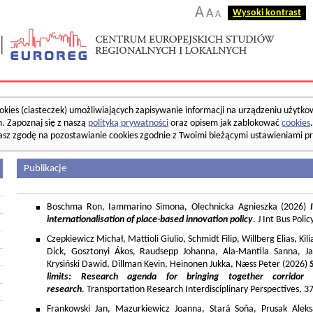
A
A
Wysoki kontrast
A
okies (ciasteczek) umożliwiających zapisywanie informacji na urządzeniu użytko
. Zapoznaj się z naszą
polityką prywatności
oraz opisem jak zablokować
cookies
asz zgodę na pozostawianie cookies zgodnie z Twoimi bieżącymi ustawieniami pr
Publikacje
Boschma Ron, Iammarino Simona, Olechnicka Agnieszka (2026)
I
internationalisation of place-based innovation policy
. J Int Bus Poli
Czepkiewicz Michał, Mattioli Giulio, Schmidt Filip, Willberg Elias, K
Dick, Gosztonyi Ákos, Raudsepp Johanna, Ala-Mantila Sanna, Ja
Krysiński Dawid, Dillman Kevin, Heinonen Jukka, Næss Peter (2026)
limits: Research agenda for bringing together corridor
research
. Transportation Research Interdisciplinary Perspectives, 
Frankowski Jan, Mazurkiewicz Joanna, Stará Soňa, Prusak Aleks