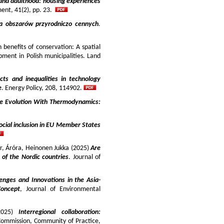
and adulthood: housing experiences
ment, 41(2), pp. 23.
ja obszarów przyrodniczo cennych
.
benefits of conservation: A spatial
pment in Polish municipalities. Land
cts and inequalities in technology
e
. Energy Policy, 208, 114902.
e Evolution With Thermodynamics:
ocial inclusion in EU Member States
ir, Áróra, Heinonen Jukka (2025)
Are
y of the Nordic countries
. Journal of
enges and Innovations in the Asia-
Concept
, Journal of Environmental
025)
Interregional collaboration:
Commission, Community of Practice,