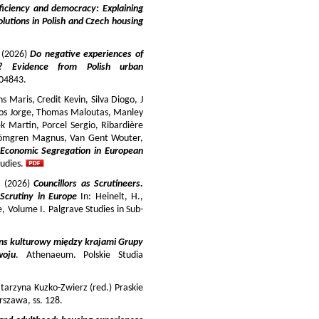
iciency and democracy: Explaining
lutions in Polish and Czech housing
y (2026)
Do negative experiences of
s? Evidence from Polish urban
 104843.
 Maris, Credit Kevin, Silva Diogo, J
iros Jorge, Thomas Maloutas, Manley
k Martin, Porcel Sergio, Ribardière
Strömgren Magnus, Van Gent Wouter,
-Economic Segregation in European
udies.
a (2026)
Councillors as Scrutineers.
Scrutiny in Europe
In: Heinelt, H.,
pe, Volume I. Palgrave Studies in Sub-
ns kulturowy między krajami Grupy
woju
. Athenaeum. Polskie Studia
tarzyna Kuzko-Zwierz (red.) Praskie
szawa, ss. 128.