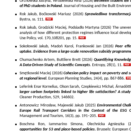
Orchowska Justyna, Wróblewska Nina (2026)
Between student life 
of PhD students in Poland
. Journal of Housing and the Built Environ
Rok Jakub, Boćkowski Mariusz (2026)
Sprawiedliwa transformac
Bystra, ss. 111.
Rok Jakub, Grodzicki Maciej, Podsiadło Martyna (2026) The uneven 
analysis of how different protection regimes influence local develo
Use Policy, vol. 170,108201, pp. 15.
Sokołowski Jakub, Madoń Karol, Frankowski Jan (2026)
Peer effe
uptake. Evidence from a large-scale renovation subsidy programm
Chumachenko Artem, Buttliere Brett (2026)
Quantifying Knowledg
A Data-Driven Study of Scientific Concepts
. Entropy, 28(1), 11.
Smętkowski Maciej (2026)
Cohesion policy impact on poverty and s
at regional level
. European Planning Studies, 24(4), pp. 867-886.
Leferink Enar Kornelius, Olson Sarah, Czepkiewicz Michał, Árnadótt
larger carbon footprints linked to higher life satisfaction? A stud
Cleaner Production, 529, 146602.
Antonowicz Mirosław, Majewski Jakub (2025)
Environmental Chall
Europe Rail Transport Corridors in the Context of the ESG 
Management and Tourism, 16(3), pp. 191–205.
Boschma Ron, Iammarino Simona, Olechnicka Agnieszka (2
opportunities for S3 and place-based policies.
Brussels: European 