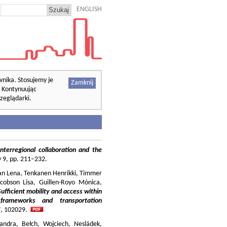
ENGLISH
wnika. Stosujemy je
Zamknij
. Kontynuując
zeglądarki.
nterregional collaboration and the
cy 9, pp. 211–232.
ilian Lena, Tenkanen Henrikki, Timmer
cobson Lisa, Guillen-Royo Mònica,
Sufficient mobility and access within
 frameworks and transportation
37, 102029.
andra, Bełch, Wojciech, Nesládek,