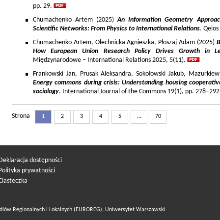
pp. 29.
Chumachenko Artem (2025)
An Information Geometry Approach
Scientific Networks: From Physics to International Relations
. Qeios
Chumachenko Artem, Olechnicka Agnieszka, Płoszaj Adam (2025)
B
How European Union Research Policy Drives Growth in Le
Międzynarodowe – International Relations 2025, 5(11).
Frankowski Jan, Prusak Aleksandra, Sokołowski Jakub, Mazurkiew
Energy commons during crisis: Understanding housing cooperativ
sociology
. International Journal of the Commons 19(1), pp. 278–292
Strona
1
2
3
4
5
...
70
Deklaracja dostępności
Polityka prywatności
Ciasteczka
diów Regionalnych i Lokalnych (EUROREG), Uniwersytet Warszawski