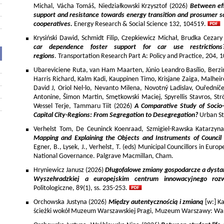
Michal, Vácha Tomáš, Niedziałkowski Krzysztof (2026)
Between eff
support and resistance towards energy transition and prosumer so
cooperatives.
Energy Research & Social Science 132, 104519.
Krysiński Dawid, Schmidt Filip, Czepkiewicz Michał, Brudka Cezar
car dependence foster support for car use restriction
regions
. Transportation Research Part A: Policy and Practice, 204,
Ubareviciene Ruta, van Ham Maarten, Júnio Leandro Basílio, Berzins
Harris Richard, Kalm Kadi, Kauppinen Timo, Krisjane Zaiga, Malhe
David J, Oriol Nel-lo, Nevanto Milena, Novotný Ladislav, Ouředníče
Antonine, Šimon Martin, Smętkowski Maciej, Spyrellis Stavros, 
Wessel Terje, Tammaru Tiit (2026)
A Comparative Study of Socio
Capital City-Regions: From Segregation to Desegregation?
Urban St
Verhelst Tom, De Ceuninck Koenraad, Szmigiel-Rawska Katarzyn
Mapping and Explaining the Objects and Instruments of Council 
Egner, B., Lysek, J., Verhelst, T. (eds) Municipal Councillors in Euro
National Governance. Palgrave Macmillan, Cham.
Hryniewicz Janusz (2026)
Długofalowe zmiany gospodarcze a dysta
Wyszehradzkiej a europejskim centrum innowacyjnego roz
Politologiczne, 89(1), ss. 235-253.
Orchowska Justyna (2026)
Między autentycznością i zmianą
[w:] Ka
ścieżki wokół Muzeum Warszawskiej Pragi, Muzeum Warszawy: War