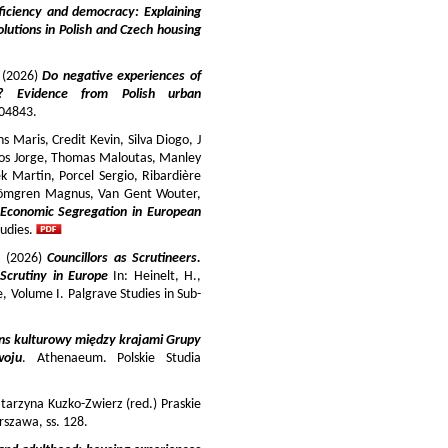
iciency and democracy: Explaining
lutions in Polish and Czech housing
y (2026)
Do negative experiences of
s? Evidence from Polish urban
 104843.
 Maris, Credit Kevin, Silva Diogo, J
iros Jorge, Thomas Maloutas, Manley
k Martin, Porcel Sergio, Ribardière
Strömgren Magnus, Van Gent Wouter,
-Economic Segregation in European
udies.
a (2026)
Councillors as Scrutineers.
Scrutiny in Europe
In: Heinelt, H.,
pe, Volume I. Palgrave Studies in Sub-
ns kulturowy między krajami Grupy
woju
. Athenaeum. Polskie Studia
tarzyna Kuzko-Zwierz (red.) Praskie
szawa, ss. 128.