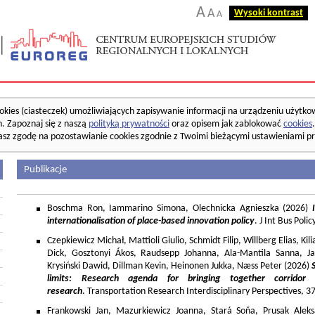
A
A
Wysoki kontrast
A
okies (ciasteczek) umożliwiających zapisywanie informacji na urządzeniu użytko
. Zapoznaj się z naszą
polityką prywatności
oraz opisem jak zablokować
cookies
asz zgodę na pozostawianie cookies zgodnie z Twoimi bieżącymi ustawieniami pr
Publikacje
Boschma Ron, Iammarino Simona, Olechnicka Agnieszka (2026)
I
internationalisation of place-based innovation policy
. J Int Bus Poli
Czepkiewicz Michał, Mattioli Giulio, Schmidt Filip, Willberg Elias, K
Dick, Gosztonyi Ákos, Raudsepp Johanna, Ala-Mantila Sanna, Ja
Krysiński Dawid, Dillman Kevin, Heinonen Jukka, Næss Peter (2026)
limits: Research agenda for bringing together corridor
research
. Transportation Research Interdisciplinary Perspectives, 
Frankowski Jan, Mazurkiewicz Joanna, Stará Soňa, Prusak Aleks