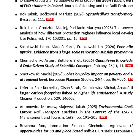
Orchowska Justyna, Wróblewska Nina (2026)
Between student life 
of PhD students in Poland
. Journal of Housing and the Built Environ
Rok Jakub, Boćkowski Mariusz (2026)
Sprawiedliwa transformac
Bystra, ss. 111.
Rok Jakub, Grodzicki Maciej, Podsiadło Martyna (2026) The uneven 
analysis of how different protection regimes influence local develo
Use Policy, vol. 170,108201, pp. 15.
Sokołowski Jakub, Madoń Karol, Frankowski Jan (2026)
Peer effe
uptake. Evidence from a large-scale renovation subsidy programm
Chumachenko Artem, Buttliere Brett (2026)
Quantifying Knowledg
A Data-Driven Study of Scientific Concepts
. Entropy, 28(1), 11.
Smętkowski Maciej (2026)
Cohesion policy impact on poverty and s
at regional level
. European Planning Studies, 24(4), pp. 867-886.
Leferink Enar Kornelius, Olson Sarah, Czepkiewicz Michał, Árnadótt
larger carbon footprints linked to higher life satisfaction? A stud
Cleaner Production, 529, 146602.
Antonowicz Mirosław, Majewski Jakub (2025)
Environmental Chall
Europe Rail Transport Corridors in the Context of the ESG 
Management and Tourism, 16(3), pp. 191–205.
Boschma Ron, Iammarino Simona, Olechnicka Agnieszka (2
opportunities for S3 and place-based policies.
Brussels: European 