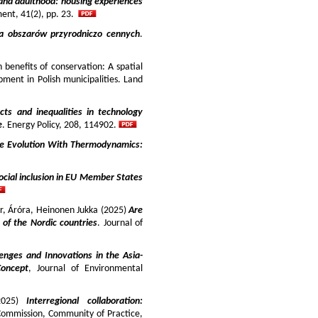
and adulthood: housing experiences
ment, 41(2), pp. 23.
ja obszarów przyrodniczo cennych
.
benefits of conservation: A spatial
pment in Polish municipalities. Land
cts and inequalities in technology
e
. Energy Policy, 208, 114902.
e Evolution With Thermodynamics:
ocial inclusion in EU Member States
ir, Áróra, Heinonen Jukka (2025)
Are
y of the Nordic countries
. Journal of
enges and Innovations in the Asia-
Concept
, Journal of Environmental
025)
Interregional collaboration:
Commission, Community of Practice,