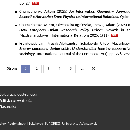
pp. 29.
Chumachenko Artem (2025)
An Information Geometry Approach
Scientific Networks: From Physics to International Relations
. Qeios
Chumachenko Artem, Olechnicka Agnieszka, Płoszaj Adam (2025)
B
How European Union Research Policy Drives Growth in Le
Międzynarodowe – International Relations 2025, 5(11).
Frankowski Jan, Prusak Aleksandra, Sokołowski Jakub, Mazurkiew
Energy commons during crisis: Understanding housing cooperativ
sociology
. International Journal of the Commons 19(1), pp. 278–292
Strona
1
2
3
4
5
...
70
Deklaracja dostępności
Polityka prywatności
Ciasteczka
diów Regionalnych i Lokalnych (EUROREG), Uniwersytet Warszawski