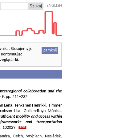
ENGLISH
wnika. Stosujemy je
Zamknij
. Kontynuując
zeglądarki.
nterregional collaboration and the
cy 9, pp. 211–232.
ilian Lena, Tenkanen Henrikki, Timmer
cobson Lisa, Guillen-Royo Mònica,
Sufficient mobility and access within
 frameworks and transportation
37, 102029.
andra, Bełch, Wojciech, Nesládek,